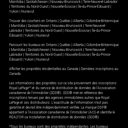
Manitoba
|
Saskatchewan
|
Nouveau-Brunswick
|
Terre-Neuve-et-Labrador
|
Territoires du Nord-Ouest
|
Nouvelle-Écosse
|
Île-du-Prince-Édouard
|
Yukon
|
Nunavut
.
Trouver des courtiers en
Ontario
|
Québec
|
Alberta
|
Colombie-Britannique
|
Manitoba
|
Saskatchewan
|
Nouveau-Brunswick
|
Terre-Neuve-et-
Labrador
|
Territoires du Nord-Ouest
|
Nouvelle-Écosse
|
Île-du-Prince-
Édouard
|
Yukon
|
Nunavut
Parcourir les bureaux en
Ontario
|
Québec
|
Alberta
|
Colombie-Britannique
|
Manitoba
|
Saskatchewan
|
Nouveau-Brunswick
|
Terre-Neuve-et-
Labrador
|
Territoires du Nord-Ouest
|
Nouvelle-Écosse
|
Île-du-Prince-
Édouard
|
Yukon
|
Nunavut
Afficher les propriétés résidentielles au Canada
|
Dernières inscriptions au
Canada
Les informations des propriétés sur ce site proviennent des inscriptions
Royal LePage
MD
et du service de distribution de données de l'Association
canadienne de l’immobilier (SDD®). SDD® met en référence des
inscriptions tenues par des agences immobilières autres que Royal
LePage et ses distributeurs. L'exactitude de l'information n'est pas
garantie et devrait être indépendamment vérifiée. La marque DDF®
appartient à l'Association canadienne de l’immobilier (ACI) et identifie le
REALTOR.ca Installation de distribution de données (SDD®).
*Tous les bureaux sont des propriétés indépendantes. Les bureaux