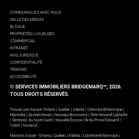
COMMUNIQUEZ AVEC NOUS
SALLE DES MÉDIAS
BLOGUE
PROPRIÉTÉS LUXUEUSES
COMMERCIAL
INTRANET
AVIS JURIDIQUE
CONFIDENTIALITÉ
TÉMOINS
ACCESSIBILITÉ
© SERVICES IMMOBILIERS BRIDGEMARQ
, 2026.
MD
TOUS DROITS RÉSERVÉS.
Trouver une maison
Ontario
|
Québec
|
Alberta
|
Colombie-Britannique
|
Manitoba
|
Saskatchewan
|
Nouveau-Brunswick
|
Terre-Neuve-et-Labrador
|
Territoires du Nord-Ouest
|
Nouvelle-Écosse
|
Île-du-Prince-Édouard
|
Yukon
|
Nunavut
.
Maisons à louer -
Ontario
|
Québec
|
Alberta
|
Colombie-Britannique
|