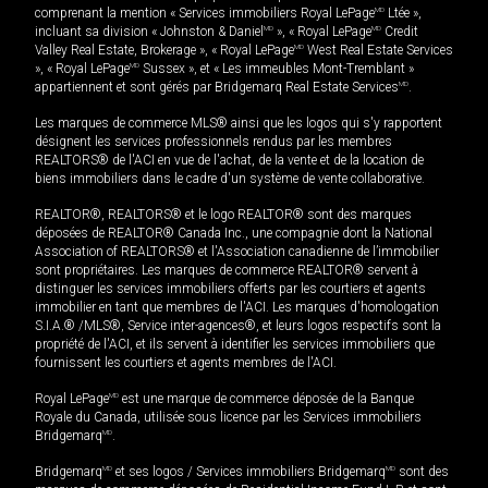
comprenant la mention « Services immobiliers Royal LePage
MD
Ltée »,
incluant sa division « Johnston & Daniel
MD
», « Royal LePage
MD
Credit
Valley Real Estate, Brokerage », « Royal LePage
MD
West Real Estate Services
», « Royal LePage
MD
Sussex », et « Les immeubles Mont-Tremblant »
appartiennent et sont gérés par Bridgemarq Real Estate Services
MD
.
Les marques de commerce MLS® ainsi que les logos qui s'y rapportent
désignent les services professionnels rendus par les membres
REALTORS® de l'ACI en vue de l'achat, de la vente et de la location de
biens immobiliers dans le cadre d'un système de vente collaborative.
REALTOR®, REALTORS® et le logo REALTOR® sont des marques
déposées de REALTOR® Canada Inc., une compagnie dont la National
Association of REALTORS® et l'Association canadienne de l’immobilier
sont propriétaires. Les marques de commerce REALTOR® servent à
distinguer les services immobiliers offerts par les courtiers et agents
immobilier en tant que membres de l'ACI. Les marques d'homologation
S.I.A.® /MLS®, Service inter-agences®, et leurs logos respectifs sont la
propriété de l'ACI, et ils servent à identifier les services immobiliers que
fournissent les courtiers et agents membres de l'ACI.
Royal LePage
MD
est une marque de commerce déposée de la Banque
Royale du Canada, utilisée sous licence par les Services immobiliers
Bridgemarq
MD
.
Bridgemarq
MD
et ses logos / Services immobiliers Bridgemarq
MD
sont des