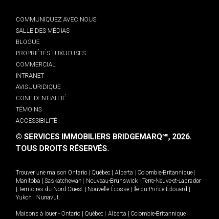
COMMUNIQUEZ AVEC NOUS
SALLE DES MÉDIAS
BLOGUE
PROPRIÉTÉS LUXUEUSES
COMMERCIAL
INTRANET
AVIS JURIDIQUE
CONFIDENTIALITÉ
TÉMOINS
ACCESSIBILITÉ
© SERVICES IMMOBILIERS BRIDGEMARQ
, 2026.
MD
TOUS DROITS RÉSERVÉS.
Trouver une maison
Ontario
|
Québec
|
Alberta
|
Colombie-Britannique
|
Manitoba
|
Saskatchewan
|
Nouveau-Brunswick
|
Terre-Neuve-et-Labrador
|
Territoires du Nord-Ouest
|
Nouvelle-Écosse
|
Île-du-Prince-Édouard
|
Yukon
|
Nunavut
.
Maisons à louer -
Ontario
|
Québec
|
Alberta
|
Colombie-Britannique
|