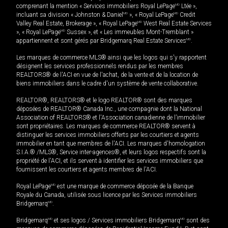
comprenant la mention « Services immobiliers Royal LePage
MD
Ltée »,
incluant sa division « Johnston & Daniel
MD
», « Royal LePage
MD
Credit
Valley Real Estate, Brokerage », « Royal LePage
MD
West Real Estate Services
», « Royal LePage
MD
Sussex », et « Les immeubles Mont-Tremblant »
appartiennent et sont gérés par Bridgemarq Real Estate Services
MD
.
Les marques de commerce MLS® ainsi que les logos qui s'y rapportent
désignent les services professionnels rendus par les membres
REALTORS® de l'ACI en vue de l'achat, de la vente et de la location de
biens immobiliers dans le cadre d'un système de vente collaborative.
REALTOR®, REALTORS® et le logo REALTOR® sont des marques
déposées de REALTOR® Canada Inc., une compagnie dont la National
Association of REALTORS® et l'Association canadienne de l’immobilier
sont propriétaires. Les marques de commerce REALTOR® servent à
distinguer les services immobiliers offerts par les courtiers et agents
immobilier en tant que membres de l'ACI. Les marques d'homologation
S.I.A.® /MLS®, Service inter-agences®, et leurs logos respectifs sont la
propriété de l'ACI, et ils servent à identifier les services immobiliers que
fournissent les courtiers et agents membres de l'ACI.
Royal LePage
MD
est une marque de commerce déposée de la Banque
Royale du Canada, utilisée sous licence par les Services immobiliers
Bridgemarq
MD
.
Bridgemarq
MD
et ses logos / Services immobiliers Bridgemarq
MD
sont des