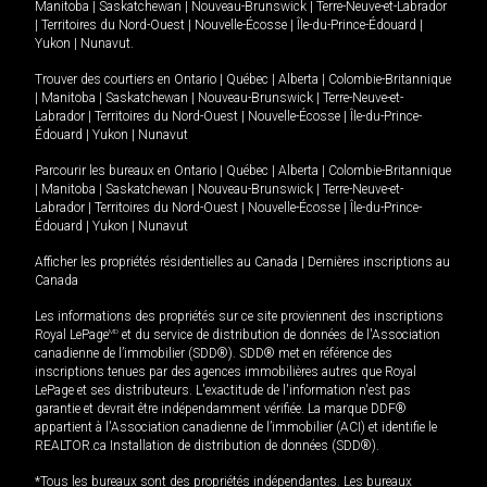
Manitoba
|
Saskatchewan
|
Nouveau-Brunswick
|
Terre-Neuve-et-Labrador
|
Territoires du Nord-Ouest
|
Nouvelle-Écosse
|
Île-du-Prince-Édouard
|
Yukon
|
Nunavut
.
Trouver des courtiers en
Ontario
|
Québec
|
Alberta
|
Colombie-Britannique
|
Manitoba
|
Saskatchewan
|
Nouveau-Brunswick
|
Terre-Neuve-et-
Labrador
|
Territoires du Nord-Ouest
|
Nouvelle-Écosse
|
Île-du-Prince-
Édouard
|
Yukon
|
Nunavut
Parcourir les bureaux en
Ontario
|
Québec
|
Alberta
|
Colombie-Britannique
|
Manitoba
|
Saskatchewan
|
Nouveau-Brunswick
|
Terre-Neuve-et-
Labrador
|
Territoires du Nord-Ouest
|
Nouvelle-Écosse
|
Île-du-Prince-
Édouard
|
Yukon
|
Nunavut
Afficher les propriétés résidentielles au Canada
|
Dernières inscriptions au
Canada
Les informations des propriétés sur ce site proviennent des inscriptions
Royal LePage
MD
et du service de distribution de données de l'Association
canadienne de l’immobilier (SDD®). SDD® met en référence des
inscriptions tenues par des agences immobilières autres que Royal
LePage et ses distributeurs. L'exactitude de l'information n'est pas
garantie et devrait être indépendamment vérifiée. La marque DDF®
appartient à l'Association canadienne de l’immobilier (ACI) et identifie le
REALTOR.ca Installation de distribution de données (SDD®).
*Tous les bureaux sont des propriétés indépendantes. Les bureaux