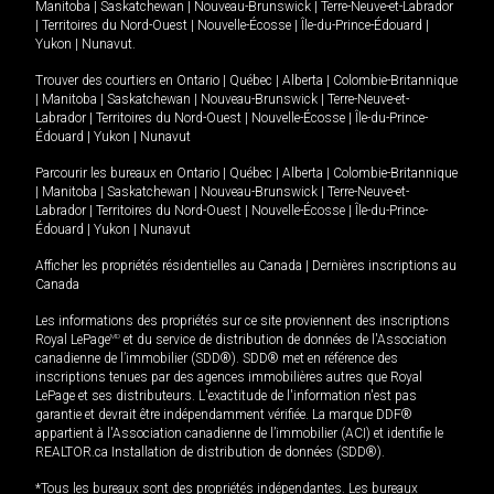
Manitoba
|
Saskatchewan
|
Nouveau-Brunswick
|
Terre-Neuve-et-Labrador
|
Territoires du Nord-Ouest
|
Nouvelle-Écosse
|
Île-du-Prince-Édouard
|
Yukon
|
Nunavut
.
Trouver des courtiers en
Ontario
|
Québec
|
Alberta
|
Colombie-Britannique
|
Manitoba
|
Saskatchewan
|
Nouveau-Brunswick
|
Terre-Neuve-et-
Labrador
|
Territoires du Nord-Ouest
|
Nouvelle-Écosse
|
Île-du-Prince-
Édouard
|
Yukon
|
Nunavut
Parcourir les bureaux en
Ontario
|
Québec
|
Alberta
|
Colombie-Britannique
|
Manitoba
|
Saskatchewan
|
Nouveau-Brunswick
|
Terre-Neuve-et-
Labrador
|
Territoires du Nord-Ouest
|
Nouvelle-Écosse
|
Île-du-Prince-
Édouard
|
Yukon
|
Nunavut
Afficher les propriétés résidentielles au Canada
|
Dernières inscriptions au
Canada
Les informations des propriétés sur ce site proviennent des inscriptions
Royal LePage
MD
et du service de distribution de données de l'Association
canadienne de l’immobilier (SDD®). SDD® met en référence des
inscriptions tenues par des agences immobilières autres que Royal
LePage et ses distributeurs. L'exactitude de l'information n'est pas
garantie et devrait être indépendamment vérifiée. La marque DDF®
appartient à l'Association canadienne de l’immobilier (ACI) et identifie le
REALTOR.ca Installation de distribution de données (SDD®).
*Tous les bureaux sont des propriétés indépendantes. Les bureaux