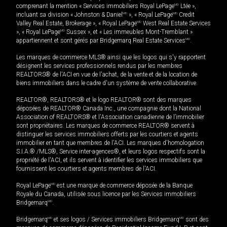
comprenant la mention « Services immobiliers Royal LePage
MD
Ltée »,
incluant sa division « Johnston & Daniel
MD
», « Royal LePage
MD
Credit
Valley Real Estate, Brokerage », « Royal LePage
MD
West Real Estate Services
», « Royal LePage
MD
Sussex », et « Les immeubles Mont-Tremblant »
appartiennent et sont gérés par Bridgemarq Real Estate Services
MD
.
Les marques de commerce MLS® ainsi que les logos qui s'y rapportent
désignent les services professionnels rendus par les membres
REALTORS® de l'ACI en vue de l'achat, de la vente et de la location de
biens immobiliers dans le cadre d'un système de vente collaborative.
REALTOR®, REALTORS® et le logo REALTOR® sont des marques
déposées de REALTOR® Canada Inc., une compagnie dont la National
Association of REALTORS® et l'Association canadienne de l’immobilier
sont propriétaires. Les marques de commerce REALTOR® servent à
distinguer les services immobiliers offerts par les courtiers et agents
immobilier en tant que membres de l'ACI. Les marques d'homologation
S.I.A.® /MLS®, Service inter-agences®, et leurs logos respectifs sont la
propriété de l'ACI, et ils servent à identifier les services immobiliers que
fournissent les courtiers et agents membres de l'ACI.
Royal LePage
MD
est une marque de commerce déposée de la Banque
Royale du Canada, utilisée sous licence par les Services immobiliers
Bridgemarq
MD
.
Bridgemarq
MD
et ses logos / Services immobiliers Bridgemarq
MD
sont des