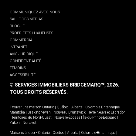
COMMUNIQUEZ AVEC NOUS
SALLE DES MÉDIAS
BLOGUE
PROPRIÉTÉS LUXUEUSES
COMMERCIAL
INTRANET
AVIS JURIDIQUE
CONFIDENTIALITÉ
TÉMOINS
ACCESSIBILITÉ
© SERVICES IMMOBILIERS BRIDGEMARQ
, 2026.
MD
TOUS DROITS RÉSERVÉS.
Trouver une maison
Ontario
|
Québec
|
Alberta
|
Colombie-Britannique
|
Manitoba
|
Saskatchewan
|
Nouveau-Brunswick
|
Terre-Neuve-et-Labrador
|
Territoires du Nord-Ouest
|
Nouvelle-Écosse
|
Île-du-Prince-Édouard
|
Yukon
|
Nunavut
.
Maisons à louer -
Ontario
|
Québec
|
Alberta
|
Colombie-Britannique
|