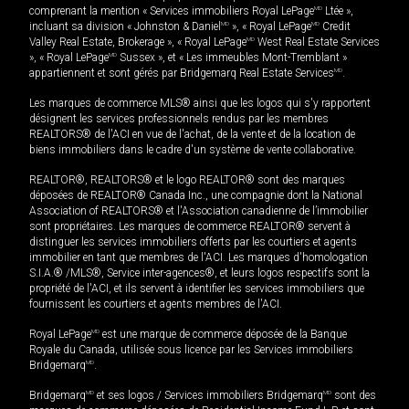
comprenant la mention « Services immobiliers Royal LePage
MD
Ltée »,
incluant sa division « Johnston & Daniel
MD
», « Royal LePage
MD
Credit
Valley Real Estate, Brokerage », « Royal LePage
MD
West Real Estate Services
», « Royal LePage
MD
Sussex », et « Les immeubles Mont-Tremblant »
appartiennent et sont gérés par Bridgemarq Real Estate Services
MD
.
Les marques de commerce MLS® ainsi que les logos qui s'y rapportent
désignent les services professionnels rendus par les membres
REALTORS® de l'ACI en vue de l'achat, de la vente et de la location de
biens immobiliers dans le cadre d'un système de vente collaborative.
REALTOR®, REALTORS® et le logo REALTOR® sont des marques
déposées de REALTOR® Canada Inc., une compagnie dont la National
Association of REALTORS® et l'Association canadienne de l’immobilier
sont propriétaires. Les marques de commerce REALTOR® servent à
distinguer les services immobiliers offerts par les courtiers et agents
immobilier en tant que membres de l'ACI. Les marques d'homologation
S.I.A.® /MLS®, Service inter-agences®, et leurs logos respectifs sont la
propriété de l'ACI, et ils servent à identifier les services immobiliers que
fournissent les courtiers et agents membres de l'ACI.
Royal LePage
MD
est une marque de commerce déposée de la Banque
Royale du Canada, utilisée sous licence par les Services immobiliers
Bridgemarq
MD
.
Bridgemarq
MD
et ses logos / Services immobiliers Bridgemarq
MD
sont des