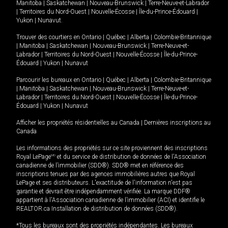
Manitoba
|
Saskatchewan
|
Nouveau-Brunswick
|
Terre-Neuve-et-Labrador
|
Territoires du Nord-Ouest
|
Nouvelle-Écosse
|
Île-du-Prince-Édouard
|
Yukon
|
Nunavut
.
Trouver des courtiers en
Ontario
|
Québec
|
Alberta
|
Colombie-Britannique
|
Manitoba
|
Saskatchewan
|
Nouveau-Brunswick
|
Terre-Neuve-et-
Labrador
|
Territoires du Nord-Ouest
|
Nouvelle-Écosse
|
Île-du-Prince-
Édouard
|
Yukon
|
Nunavut
Parcourir les bureaux en
Ontario
|
Québec
|
Alberta
|
Colombie-Britannique
|
Manitoba
|
Saskatchewan
|
Nouveau-Brunswick
|
Terre-Neuve-et-
Labrador
|
Territoires du Nord-Ouest
|
Nouvelle-Écosse
|
Île-du-Prince-
Édouard
|
Yukon
|
Nunavut
Afficher les propriétés résidentielles au Canada
|
Dernières inscriptions au
Canada
Les informations des propriétés sur ce site proviennent des inscriptions
Royal LePage
MD
et du service de distribution de données de l'Association
canadienne de l’immobilier (SDD®). SDD® met en référence des
inscriptions tenues par des agences immobilières autres que Royal
LePage et ses distributeurs. L'exactitude de l'information n'est pas
garantie et devrait être indépendamment vérifiée. La marque DDF®
appartient à l'Association canadienne de l’immobilier (ACI) et identifie le
REALTOR.ca Installation de distribution de données (SDD®).
*Tous les bureaux sont des propriétés indépendantes. Les bureaux