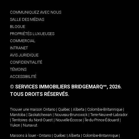
COMMUNIQUEZ AVEC NOUS
SALLE DES MÉDIAS
BLOGUE
PROPRIÉTÉS LUXUEUSES
COMMERCIAL
INTRANET
AVIS JURIDIQUE
CONFIDENTIALITÉ
TÉMOINS
ACCESSIBILITÉ
© SERVICES IMMOBILIERS BRIDGEMARQ
, 2026.
MD
TOUS DROITS RÉSERVÉS.
Trouver une maison
Ontario
|
Québec
|
Alberta
|
Colombie-Britannique
|
Manitoba
|
Saskatchewan
|
Nouveau-Brunswick
|
Terre-Neuve-et-Labrador
|
Territoires du Nord-Ouest
|
Nouvelle-Écosse
|
Île-du-Prince-Édouard
|
Yukon
|
Nunavut
.
Maisons à louer -
Ontario
|
Québec
|
Alberta
|
Colombie-Britannique
|