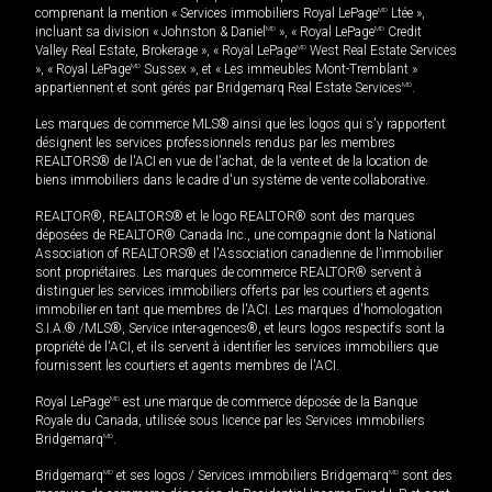
comprenant la mention « Services immobiliers Royal LePage
MD
Ltée »,
incluant sa division « Johnston & Daniel
MD
», « Royal LePage
MD
Credit
Valley Real Estate, Brokerage », « Royal LePage
MD
West Real Estate Services
», « Royal LePage
MD
Sussex », et « Les immeubles Mont-Tremblant »
appartiennent et sont gérés par Bridgemarq Real Estate Services
MD
.
Les marques de commerce MLS® ainsi que les logos qui s'y rapportent
désignent les services professionnels rendus par les membres
REALTORS® de l'ACI en vue de l'achat, de la vente et de la location de
biens immobiliers dans le cadre d'un système de vente collaborative.
REALTOR®, REALTORS® et le logo REALTOR® sont des marques
déposées de REALTOR® Canada Inc., une compagnie dont la National
Association of REALTORS® et l'Association canadienne de l’immobilier
sont propriétaires. Les marques de commerce REALTOR® servent à
distinguer les services immobiliers offerts par les courtiers et agents
immobilier en tant que membres de l'ACI. Les marques d'homologation
S.I.A.® /MLS®, Service inter-agences®, et leurs logos respectifs sont la
propriété de l'ACI, et ils servent à identifier les services immobiliers que
fournissent les courtiers et agents membres de l'ACI.
Royal LePage
MD
est une marque de commerce déposée de la Banque
Royale du Canada, utilisée sous licence par les Services immobiliers
Bridgemarq
MD
.
Bridgemarq
MD
et ses logos / Services immobiliers Bridgemarq
MD
sont des