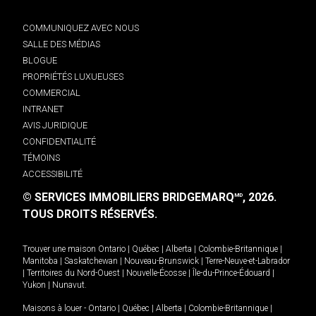
COMMUNIQUEZ AVEC NOUS
SALLE DES MÉDIAS
BLOGUE
PROPRIÉTÉS LUXUEUSES
COMMERCIAL
INTRANET
AVIS JURIDIQUE
CONFIDENTIALITÉ
TÉMOINS
ACCESSIBILITÉ
© SERVICES IMMOBILIERS BRIDGEMARQ
, 2026.
MD
TOUS DROITS RÉSERVÉS.
Trouver une maison
Ontario
|
Québec
|
Alberta
|
Colombie-Britannique
|
Manitoba
|
Saskatchewan
|
Nouveau-Brunswick
|
Terre-Neuve-et-Labrador
|
Territoires du Nord-Ouest
|
Nouvelle-Écosse
|
Île-du-Prince-Édouard
|
Yukon
|
Nunavut
.
Maisons à louer -
Ontario
|
Québec
|
Alberta
|
Colombie-Britannique
|