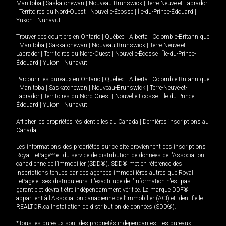
Manitoba
|
Saskatchewan
|
Nouveau-Brunswick
|
Terre-Neuve-et-Labrador
|
Territoires du Nord-Ouest
|
Nouvelle-Écosse
|
Île-du-Prince-Édouard
|
Yukon
|
Nunavut
.
Trouver des courtiers en
Ontario
|
Québec
|
Alberta
|
Colombie-Britannique
|
Manitoba
|
Saskatchewan
|
Nouveau-Brunswick
|
Terre-Neuve-et-
Labrador
|
Territoires du Nord-Ouest
|
Nouvelle-Écosse
|
Île-du-Prince-
Édouard
|
Yukon
|
Nunavut
Parcourir les bureaux en
Ontario
|
Québec
|
Alberta
|
Colombie-Britannique
|
Manitoba
|
Saskatchewan
|
Nouveau-Brunswick
|
Terre-Neuve-et-
Labrador
|
Territoires du Nord-Ouest
|
Nouvelle-Écosse
|
Île-du-Prince-
Édouard
|
Yukon
|
Nunavut
Afficher les propriétés résidentielles au Canada
|
Dernières inscriptions au
Canada
Les informations des propriétés sur ce site proviennent des inscriptions
Royal LePage
MD
et du service de distribution de données de l'Association
canadienne de l’immobilier (SDD®). SDD® met en référence des
inscriptions tenues par des agences immobilières autres que Royal
LePage et ses distributeurs. L'exactitude de l'information n'est pas
garantie et devrait être indépendamment vérifiée. La marque DDF®
appartient à l'Association canadienne de l’immobilier (ACI) et identifie le
REALTOR.ca Installation de distribution de données (SDD®).
*Tous les bureaux sont des propriétés indépendantes. Les bureaux