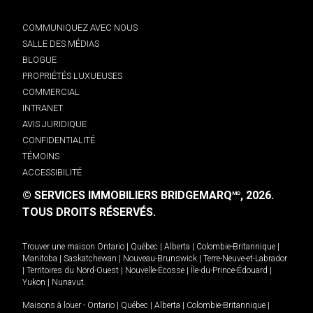
COMMUNIQUEZ AVEC NOUS
SALLE DES MÉDIAS
BLOGUE
PROPRIÉTÉS LUXUEUSES
COMMERCIAL
INTRANET
AVIS JURIDIQUE
CONFIDENTIALITÉ
TÉMOINS
ACCESSIBILITÉ
© SERVICES IMMOBILIERS BRIDGEMARQ
, 2026.
MD
TOUS DROITS RÉSERVÉS.
Trouver une maison
Ontario
|
Québec
|
Alberta
|
Colombie-Britannique
|
Manitoba
|
Saskatchewan
|
Nouveau-Brunswick
|
Terre-Neuve-et-Labrador
|
Territoires du Nord-Ouest
|
Nouvelle-Écosse
|
Île-du-Prince-Édouard
|
Yukon
|
Nunavut
.
Maisons à louer -
Ontario
|
Québec
|
Alberta
|
Colombie-Britannique
|