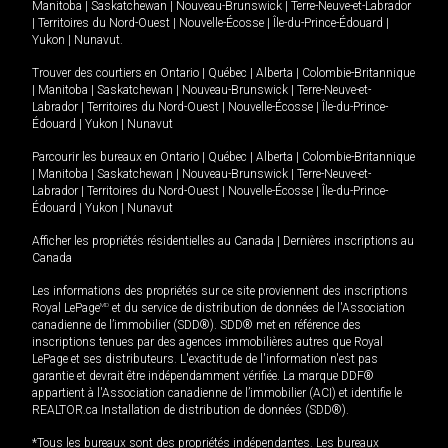
Manitoba
|
Saskatchewan
|
Nouveau-Brunswick
|
Terre-Neuve-et-Labrador
|
Territoires du Nord-Ouest
|
Nouvelle-Écosse
|
Île-du-Prince-Édouard
|
Yukon
|
Nunavut
.
Trouver des courtiers en
Ontario
|
Québec
|
Alberta
|
Colombie-Britannique
|
Manitoba
|
Saskatchewan
|
Nouveau-Brunswick
|
Terre-Neuve-et-
Labrador
|
Territoires du Nord-Ouest
|
Nouvelle-Écosse
|
Île-du-Prince-
Édouard
|
Yukon
|
Nunavut
Parcourir les bureaux en
Ontario
|
Québec
|
Alberta
|
Colombie-Britannique
|
Manitoba
|
Saskatchewan
|
Nouveau-Brunswick
|
Terre-Neuve-et-
Labrador
|
Territoires du Nord-Ouest
|
Nouvelle-Écosse
|
Île-du-Prince-
Édouard
|
Yukon
|
Nunavut
Afficher les propriétés résidentielles au Canada
|
Dernières inscriptions au
Canada
Les informations des propriétés sur ce site proviennent des inscriptions
Royal LePage
MD
et du service de distribution de données de l'Association
canadienne de l’immobilier (SDD®). SDD® met en référence des
inscriptions tenues par des agences immobilières autres que Royal
LePage et ses distributeurs. L'exactitude de l'information n'est pas
garantie et devrait être indépendamment vérifiée. La marque DDF®
appartient à l'Association canadienne de l’immobilier (ACI) et identifie le
REALTOR.ca Installation de distribution de données (SDD®).
*Tous les bureaux sont des propriétés indépendantes. Les bureaux