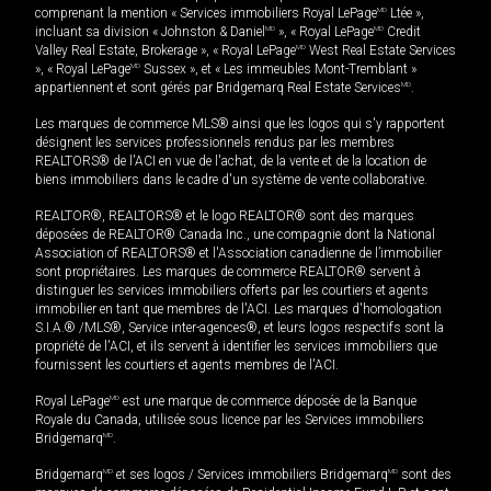
comprenant la mention « Services immobiliers Royal LePage
MD
Ltée »,
incluant sa division « Johnston & Daniel
MD
», « Royal LePage
MD
Credit
Valley Real Estate, Brokerage », « Royal LePage
MD
West Real Estate Services
», « Royal LePage
MD
Sussex », et « Les immeubles Mont-Tremblant »
appartiennent et sont gérés par Bridgemarq Real Estate Services
MD
.
Les marques de commerce MLS® ainsi que les logos qui s'y rapportent
désignent les services professionnels rendus par les membres
REALTORS® de l'ACI en vue de l'achat, de la vente et de la location de
biens immobiliers dans le cadre d'un système de vente collaborative.
REALTOR®, REALTORS® et le logo REALTOR® sont des marques
déposées de REALTOR® Canada Inc., une compagnie dont la National
Association of REALTORS® et l'Association canadienne de l’immobilier
sont propriétaires. Les marques de commerce REALTOR® servent à
distinguer les services immobiliers offerts par les courtiers et agents
immobilier en tant que membres de l'ACI. Les marques d'homologation
S.I.A.® /MLS®, Service inter-agences®, et leurs logos respectifs sont la
propriété de l'ACI, et ils servent à identifier les services immobiliers que
fournissent les courtiers et agents membres de l'ACI.
Royal LePage
MD
est une marque de commerce déposée de la Banque
Royale du Canada, utilisée sous licence par les Services immobiliers
Bridgemarq
MD
.
Bridgemarq
MD
et ses logos / Services immobiliers Bridgemarq
MD
sont des