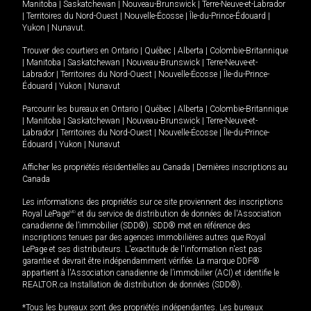
Manitoba
|
Saskatchewan
|
Nouveau-Brunswick
|
Terre-Neuve-et-Labrador
|
Territoires du Nord-Ouest
|
Nouvelle-Écosse
|
Île-du-Prince-Édouard
|
Yukon
|
Nunavut
.
Trouver des courtiers en
Ontario
|
Québec
|
Alberta
|
Colombie-Britannique
|
Manitoba
|
Saskatchewan
|
Nouveau-Brunswick
|
Terre-Neuve-et-
Labrador
|
Territoires du Nord-Ouest
|
Nouvelle-Écosse
|
Île-du-Prince-
Édouard
|
Yukon
|
Nunavut
Parcourir les bureaux en
Ontario
|
Québec
|
Alberta
|
Colombie-Britannique
|
Manitoba
|
Saskatchewan
|
Nouveau-Brunswick
|
Terre-Neuve-et-
Labrador
|
Territoires du Nord-Ouest
|
Nouvelle-Écosse
|
Île-du-Prince-
Édouard
|
Yukon
|
Nunavut
Afficher les propriétés résidentielles au Canada
|
Dernières inscriptions au
Canada
Les informations des propriétés sur ce site proviennent des inscriptions
Royal LePage
MD
et du service de distribution de données de l'Association
canadienne de l’immobilier (SDD®). SDD® met en référence des
inscriptions tenues par des agences immobilières autres que Royal
LePage et ses distributeurs. L'exactitude de l'information n'est pas
garantie et devrait être indépendamment vérifiée. La marque DDF®
appartient à l'Association canadienne de l’immobilier (ACI) et identifie le
REALTOR.ca Installation de distribution de données (SDD®).
*Tous les bureaux sont des propriétés indépendantes. Les bureaux