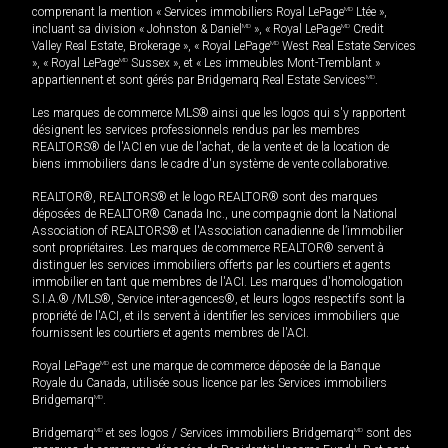
comprenant la mention « Services immobiliers Royal LePage
MD
Ltée »,
incluant sa division « Johnston & Daniel
MD
», « Royal LePage
MD
Credit
Valley Real Estate, Brokerage », « Royal LePage
MD
West Real Estate Services
», « Royal LePage
MD
Sussex », et « Les immeubles Mont-Tremblant »
appartiennent et sont gérés par Bridgemarq Real Estate Services
MD
.
Les marques de commerce MLS® ainsi que les logos qui s'y rapportent
désignent les services professionnels rendus par les membres
REALTORS® de l'ACI en vue de l'achat, de la vente et de la location de
biens immobiliers dans le cadre d'un système de vente collaborative.
REALTOR®, REALTORS® et le logo REALTOR® sont des marques
déposées de REALTOR® Canada Inc., une compagnie dont la National
Association of REALTORS® et l'Association canadienne de l’immobilier
sont propriétaires. Les marques de commerce REALTOR® servent à
distinguer les services immobiliers offerts par les courtiers et agents
immobilier en tant que membres de l'ACI. Les marques d'homologation
S.I.A.® /MLS®, Service inter-agences®, et leurs logos respectifs sont la
propriété de l'ACI, et ils servent à identifier les services immobiliers que
fournissent les courtiers et agents membres de l'ACI.
Royal LePage
MD
est une marque de commerce déposée de la Banque
Royale du Canada, utilisée sous licence par les Services immobiliers
Bridgemarq
MD
.
Bridgemarq
MD
et ses logos / Services immobiliers Bridgemarq
MD
sont des