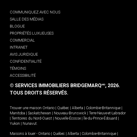
COMMUNIQUEZ AVEC NOUS
SALLE DES MÉDIAS
BLOGUE
PROPRIÉTÉS LUXUEUSES
COMMERCIAL
INTRANET
AVIS JURIDIQUE
CONFIDENTIALITÉ
TÉMOINS
ACCESSIBILITÉ
© SERVICES IMMOBILIERS BRIDGEMARQ
, 2026.
MD
TOUS DROITS RÉSERVÉS.
Trouver une maison
Ontario
|
Québec
|
Alberta
|
Colombie-Britannique
|
Manitoba
|
Saskatchewan
|
Nouveau-Brunswick
|
Terre-Neuve-et-Labrador
|
Territoires du Nord-Ouest
|
Nouvelle-Écosse
|
Île-du-Prince-Édouard
|
Yukon
|
Nunavut
.
Maisons à louer -
Ontario
|
Québec
|
Alberta
|
Colombie-Britannique
|