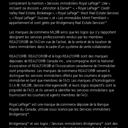
comprenant la mention « Services immobiliers Royal LePage
MD
Ltée »,
incluant sa division « Johnston & Daniel
MD
», « Royal LePage
MD
Credit
Valley Real Estate, Brokerage », « Royal LePage
MD
West Real Estate Services
», « Royal LePage
MD
Sussex », et « Les immeubles Mont-Tremblant »
appartiennent et sont gérés par Bridgemarq Real Estate Services
MD
.
Les marques de commerce MLS® ainsi que les logos qui s'y rapportent
désignent les services professionnels rendus par les membres
REALTORS® de l'ACI en vue de l'achat, de la vente et de la location de
biens immobiliers dans le cadre d'un système de vente collaborative.
REALTOR®, REALTORS® et le logo REALTOR® sont des marques
déposées de REALTOR® Canada Inc., une compagnie dont la National
Association of REALTORS® et l'Association canadienne de l’immobilier
sont propriétaires. Les marques de commerce REALTOR® servent à
distinguer les services immobiliers offerts par les courtiers et agents
immobilier en tant que membres de l'ACI. Les marques d'homologation
S.I.A.® /MLS®, Service inter-agences®, et leurs logos respectifs sont la
propriété de l'ACI, et ils servent à identifier les services immobiliers que
fournissent les courtiers et agents membres de l'ACI.
Royal LePage
MD
est une marque de commerce déposée de la Banque
Royale du Canada, utilisée sous licence par les Services immobiliers
Bridgemarq
MD
.
Bridgemarq
MD
et ses logos / Services immobiliers Bridgemarq
MD
sont des