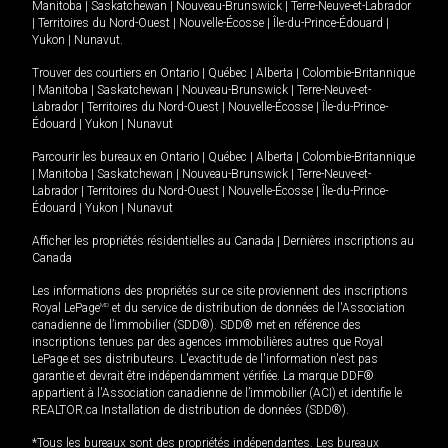
Manitoba
|
Saskatchewan
|
Nouveau-Brunswick
|
Terre-Neuve-et-Labrador
|
Territoires du Nord-Ouest
|
Nouvelle-Écosse
|
Île-du-Prince-Édouard
|
Yukon
|
Nunavut
.
Trouver des courtiers en
Ontario
|
Québec
|
Alberta
|
Colombie-Britannique
|
Manitoba
|
Saskatchewan
|
Nouveau-Brunswick
|
Terre-Neuve-et-
Labrador
|
Territoires du Nord-Ouest
|
Nouvelle-Écosse
|
Île-du-Prince-
Édouard
|
Yukon
|
Nunavut
Parcourir les bureaux en
Ontario
|
Québec
|
Alberta
|
Colombie-Britannique
|
Manitoba
|
Saskatchewan
|
Nouveau-Brunswick
|
Terre-Neuve-et-
Labrador
|
Territoires du Nord-Ouest
|
Nouvelle-Écosse
|
Île-du-Prince-
Édouard
|
Yukon
|
Nunavut
Afficher les propriétés résidentielles au Canada
|
Dernières inscriptions au
Canada
Les informations des propriétés sur ce site proviennent des inscriptions
Royal LePage
MD
et du service de distribution de données de l'Association
canadienne de l’immobilier (SDD®). SDD® met en référence des
inscriptions tenues par des agences immobilières autres que Royal
LePage et ses distributeurs. L'exactitude de l'information n'est pas
garantie et devrait être indépendamment vérifiée. La marque DDF®
appartient à l'Association canadienne de l’immobilier (ACI) et identifie le
REALTOR.ca Installation de distribution de données (SDD®).
*Tous les bureaux sont des propriétés indépendantes. Les bureaux