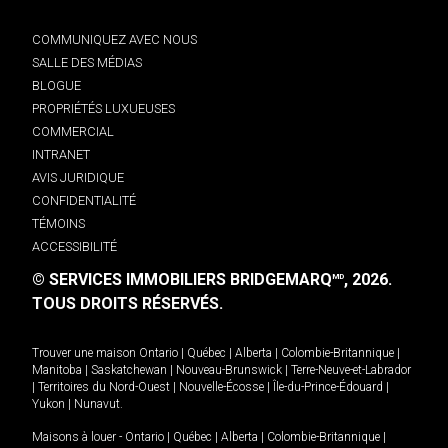
COMMUNIQUEZ AVEC NOUS
SALLE DES MÉDIAS
BLOGUE
PROPRIÉTÉS LUXUEUSES
COMMERCIAL
INTRANET
AVIS JURIDIQUE
CONFIDENTIALITÉ
TÉMOINS
ACCESSIBILITÉ
© SERVICES IMMOBILIERS BRIDGEMARQ
, 2026.
MD
TOUS DROITS RÉSERVÉS.
Trouver une maison
Ontario
|
Québec
|
Alberta
|
Colombie-Britannique
|
Manitoba
|
Saskatchewan
|
Nouveau-Brunswick
|
Terre-Neuve-et-Labrador
|
Territoires du Nord-Ouest
|
Nouvelle-Écosse
|
Île-du-Prince-Édouard
|
Yukon
|
Nunavut
.
Maisons à louer -
Ontario
|
Québec
|
Alberta
|
Colombie-Britannique
|