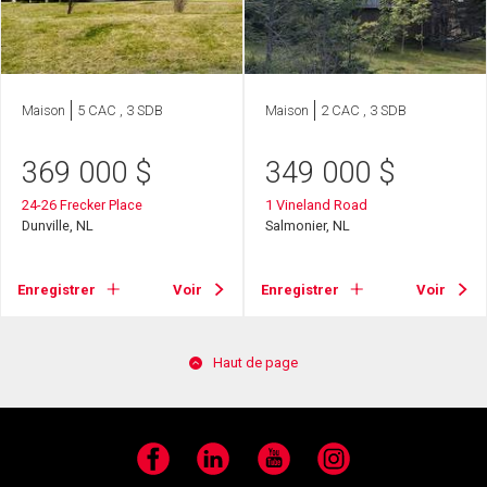
Maison
5 CAC , 3 SDB
Maison
2 CAC , 3 SDB
369 000
$
349 000
$
24-26 Frecker Place
1 Vineland Road
Dunville, NL
Salmonier, NL
Enregistrer
Voir
Enregistrer
Voir
Haut de page
Facebook
LinkedIn
YouTube
Instagram