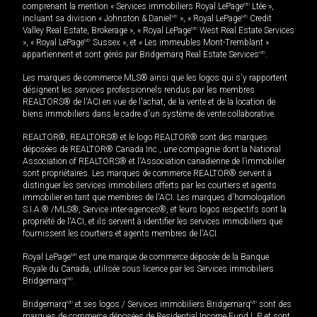
comprenant la mention « Services immobiliers Royal LePage
MD
Ltée »,
incluant sa division « Johnston & Daniel
MD
», « Royal LePage
MD
Credit
Valley Real Estate, Brokerage », « Royal LePage
MD
West Real Estate Services
», « Royal LePage
MD
Sussex », et « Les immeubles Mont-Tremblant »
appartiennent et sont gérés par Bridgemarq Real Estate Services
MD
.
Les marques de commerce MLS® ainsi que les logos qui s'y rapportent
désignent les services professionnels rendus par les membres
REALTORS® de l'ACI en vue de l'achat, de la vente et de la location de
biens immobiliers dans le cadre d'un système de vente collaborative.
REALTOR®, REALTORS® et le logo REALTOR® sont des marques
déposées de REALTOR® Canada Inc., une compagnie dont la National
Association of REALTORS® et l'Association canadienne de l’immobilier
sont propriétaires. Les marques de commerce REALTOR® servent à
distinguer les services immobiliers offerts par les courtiers et agents
immobilier en tant que membres de l'ACI. Les marques d'homologation
S.I.A.® /MLS®, Service inter-agences®, et leurs logos respectifs sont la
propriété de l'ACI, et ils servent à identifier les services immobiliers que
fournissent les courtiers et agents membres de l'ACI.
Royal LePage
MD
est une marque de commerce déposée de la Banque
Royale du Canada, utilisée sous licence par les Services immobiliers
Bridgemarq
MD
.
Bridgemarq
MD
et ses logos / Services immobiliers Bridgemarq
MD
sont des
marques de commerce déposées de Residential Income Fund L.P. et sont