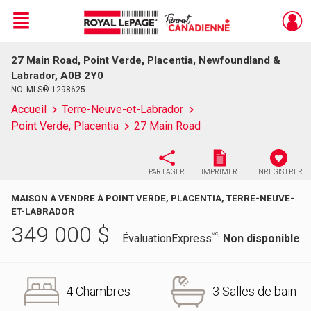
Menu
27 Main Road, Point Verde, Placentia, Newfoundland &
Live
En Direct
Labrador, A0B 2Y0
NO. MLS® 1298625
Accueil
Terre-Neuve-et-Labrador
Point Verde, Placentia
27 Main Road
PARTAGER
IMPRIMER
ENREGISTRER
MAISON À VENDRE À POINT VERDE, PLACENTIA, TERRE-NEUVE-
ET-LABRADOR
349 000
$
MC
ÉvaluationExpress
:
Non disponible
4 Chambres
3 Salles de bain