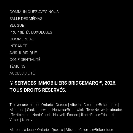
COMMUNIQUEZ AVEC NOUS
SALLE DES MÉDIAS
BLOGUE
PROPRIÉTÉS LUXUEUSES
COMMERCIAL
INTRANET
AVIS JURIDIQUE
CONFIDENTIALITÉ
TÉMOINS
ACCESSIBILITÉ
© SERVICES IMMOBILIERS BRIDGEMARQ
, 2026.
MD
TOUS DROITS RÉSERVÉS.
Trouver une maison
Ontario
|
Québec
|
Alberta
|
Colombie-Britannique
|
Manitoba
|
Saskatchewan
|
Nouveau-Brunswick
|
Terre-Neuve-et-Labrador
|
Territoires du Nord-Ouest
|
Nouvelle-Écosse
|
Île-du-Prince-Édouard
|
Yukon
|
Nunavut
.
Maisons à louer -
Ontario
|
Québec
|
Alberta
|
Colombie-Britannique
|