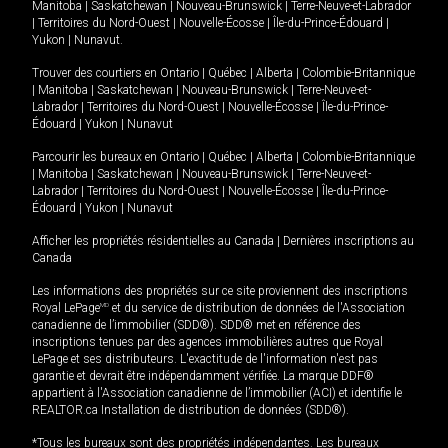
Manitoba
|
Saskatchewan
|
Nouveau-Brunswick
|
Terre-Neuve-et-Labrador
|
Territoires du Nord-Ouest
|
Nouvelle-Écosse
|
Île-du-Prince-Édouard
|
Yukon
|
Nunavut
.
Trouver des courtiers en
Ontario
|
Québec
|
Alberta
|
Colombie-Britannique
|
Manitoba
|
Saskatchewan
|
Nouveau-Brunswick
|
Terre-Neuve-et-
Labrador
|
Territoires du Nord-Ouest
|
Nouvelle-Écosse
|
Île-du-Prince-
Édouard
|
Yukon
|
Nunavut
Parcourir les bureaux en
Ontario
|
Québec
|
Alberta
|
Colombie-Britannique
|
Manitoba
|
Saskatchewan
|
Nouveau-Brunswick
|
Terre-Neuve-et-
Labrador
|
Territoires du Nord-Ouest
|
Nouvelle-Écosse
|
Île-du-Prince-
Édouard
|
Yukon
|
Nunavut
Afficher les propriétés résidentielles au Canada
|
Dernières inscriptions au
Canada
Les informations des propriétés sur ce site proviennent des inscriptions
Royal LePage
MD
et du service de distribution de données de l'Association
canadienne de l’immobilier (SDD®). SDD® met en référence des
inscriptions tenues par des agences immobilières autres que Royal
LePage et ses distributeurs. L'exactitude de l'information n'est pas
garantie et devrait être indépendamment vérifiée. La marque DDF®
appartient à l'Association canadienne de l’immobilier (ACI) et identifie le
REALTOR.ca Installation de distribution de données (SDD®).
*Tous les bureaux sont des propriétés indépendantes. Les bureaux