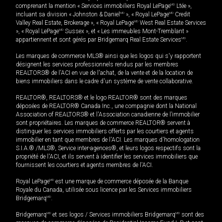
comprenant la mention « Services immobiliers Royal LePage
MD
Ltée »,
incluant sa division « Johnston & Daniel
MD
», « Royal LePage
MD
Credit
Valley Real Estate, Brokerage », « Royal LePage
MD
West Real Estate Services
», « Royal LePage
MD
Sussex », et « Les immeubles Mont-Tremblant »
appartiennent et sont gérés par Bridgemarq Real Estate Services
MD
.
Les marques de commerce MLS® ainsi que les logos qui s'y rapportent
désignent les services professionnels rendus par les membres
REALTORS® de l'ACI en vue de l'achat, de la vente et de la location de
biens immobiliers dans le cadre d'un système de vente collaborative.
REALTOR®, REALTORS® et le logo REALTOR® sont des marques
déposées de REALTOR® Canada Inc., une compagnie dont la National
Association of REALTORS® et l'Association canadienne de l’immobilier
sont propriétaires. Les marques de commerce REALTOR® servent à
distinguer les services immobiliers offerts par les courtiers et agents
immobilier en tant que membres de l'ACI. Les marques d'homologation
S.I.A.® /MLS®, Service inter-agences®, et leurs logos respectifs sont la
propriété de l'ACI, et ils servent à identifier les services immobiliers que
fournissent les courtiers et agents membres de l'ACI.
Royal LePage
MD
est une marque de commerce déposée de la Banque
Royale du Canada, utilisée sous licence par les Services immobiliers
Bridgemarq
MD
.
Bridgemarq
MD
et ses logos / Services immobiliers Bridgemarq
MD
sont des