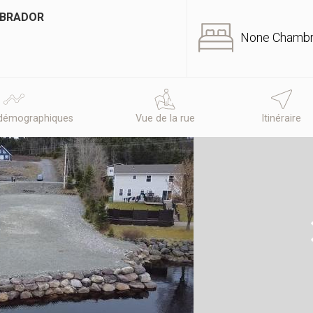
ABRADOR
None Chamb
démographiques
Vue de la rue
Itinéraire
N