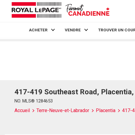
ACHETER
VENDRE
TROUVER UN COUR
Live
En Direct
417-419 Southeast Road, Placentia
NO. MLS® 1284653
Accueil
Terre-Neuve-et-Labrador
Placentia
417-4