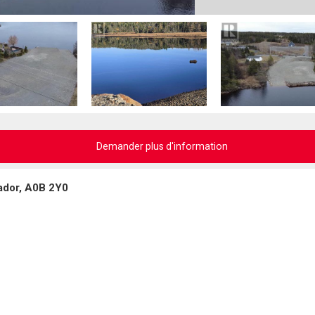
Demander plus d'information
ador, A0B 2Y0