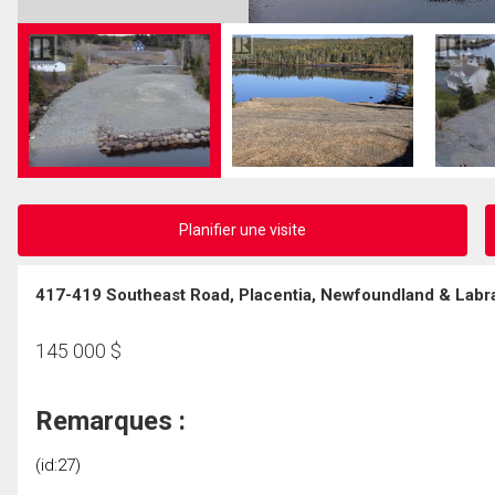
Planifier une visite
417-419 Southeast Road, Placentia, Newfoundland & Labr
145 000
$
Remarques :
(id:27)