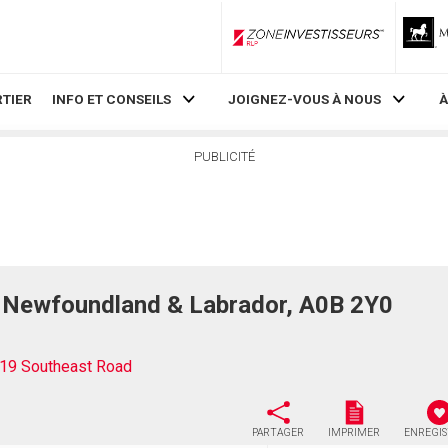
ZoneInvestisseurs RLP
TIER
INFO ET CONSEILS
JOIGNEZ-VOUS À NOUS
À
PUBLICITÉ
, Newfoundland & Labrador, A0B 2Y0
19 Southeast Road
PARTAGER
IMPRIMER
ENREGI