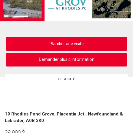
Planifier une visite
Demander plus d'information
PUBLICITÉ
19 Rhodies Pond Grove, Placentia Jct., Newfoundland &
Labrador, A0B 3K0
39 900
$