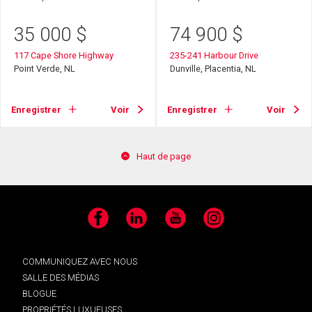
35 000
$
74 900
$
117 Cape Shore Highway
235-241 Harbour Drive
Point Verde, NL
Dunville, Placentia, NL
Enregistrer
Voir
Enregistrer
Voir
Haut de page
Facebook
LinkedIn
YouTube
Instagram
COMMUNIQUEZ AVEC NOUS
SALLE DES MÉDIAS
BLOGUE
PROPRIÉTÉS LUXUEUSES