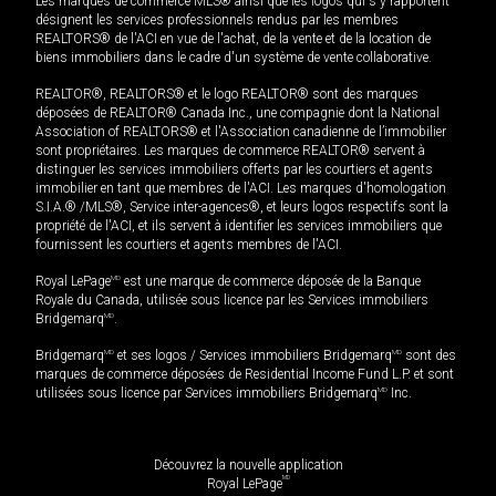
Les marques de commerce MLS® ainsi que les logos qui s'y rapportent
désignent les services professionnels rendus par les membres
REALTORS® de l'ACI en vue de l'achat, de la vente et de la location de
biens immobiliers dans le cadre d'un système de vente collaborative.
REALTOR®, REALTORS® et le logo REALTOR® sont des marques
déposées de REALTOR® Canada Inc., une compagnie dont la National
Association of REALTORS® et l'Association canadienne de l’immobilier
sont propriétaires. Les marques de commerce REALTOR® servent à
distinguer les services immobiliers offerts par les courtiers et agents
immobilier en tant que membres de l'ACI. Les marques d'homologation
S.I.A.® /MLS®, Service inter-agences®, et leurs logos respectifs sont la
propriété de l'ACI, et ils servent à identifier les services immobiliers que
fournissent les courtiers et agents membres de l'ACI.
Royal LePage
MD
est une marque de commerce déposée de la Banque
Royale du Canada, utilisée sous licence par les Services immobiliers
Bridgemarq
MD
.
Bridgemarq
MD
et ses logos / Services immobiliers Bridgemarq
MD
sont des
marques de commerce déposées de Residential Income Fund L.P. et sont
utilisées sous licence par Services immobiliers Bridgemarq
MD
Inc.
Découvrez la nouvelle application
MD
Royal LePage