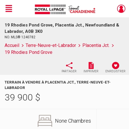
Menu
19 Rhodies Pond Grove, Placentia Jct., Newfoundland &
Live
En Direct
Labrador, A0B 3K0
NO. MLS® 1240782
Accueil
Terre-Neuve-et-Labrador
Placentia Jct.
19 Rhodies Pond Grove
PARTAGER
IMPRIMER
ENREGISTRER
TERRAIN À VENDRE À PLACENTIA JCT., TERRE-NEUVE-ET-
LABRADOR
39 900
$
None Chambres