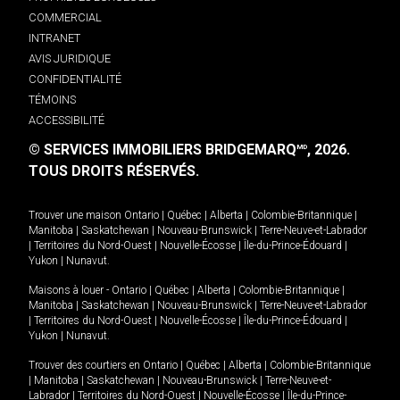
COMMERCIAL
INTRANET
AVIS JURIDIQUE
CONFIDENTIALITÉ
TÉMOINS
ACCESSIBILITÉ
© SERVICES IMMOBILIERS BRIDGEMARQ
, 2026.
MD
TOUS DROITS RÉSERVÉS.
Trouver une maison
Ontario
|
Québec
|
Alberta
|
Colombie-Britannique
|
Manitoba
|
Saskatchewan
|
Nouveau-Brunswick
|
Terre-Neuve-et-Labrador
|
Territoires du Nord-Ouest
|
Nouvelle-Écosse
|
Île-du-Prince-Édouard
|
Yukon
|
Nunavut
.
Maisons à louer -
Ontario
|
Québec
|
Alberta
|
Colombie-Britannique
|
Manitoba
|
Saskatchewan
|
Nouveau-Brunswick
|
Terre-Neuve-et-Labrador
|
Territoires du Nord-Ouest
|
Nouvelle-Écosse
|
Île-du-Prince-Édouard
|
Yukon
|
Nunavut
.
Trouver des courtiers en
Ontario
|
Québec
|
Alberta
|
Colombie-Britannique
|
Manitoba
|
Saskatchewan
|
Nouveau-Brunswick
|
Terre-Neuve-et-
Labrador
|
Territoires du Nord-Ouest
|
Nouvelle-Écosse
|
Île-du-Prince-