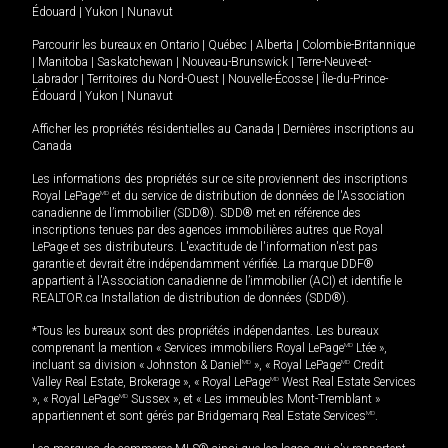
Édouard
|
Yukon
|
Nunavut
Parcourir les bureaux en
Ontario
|
Québec
|
Alberta
|
Colombie-Britannique
|
Manitoba
|
Saskatchewan
|
Nouveau-Brunswick
|
Terre-Neuve-et-
Labrador
|
Territoires du Nord-Ouest
|
Nouvelle-Écosse
|
Île-du-Prince-
Édouard
|
Yukon
|
Nunavut
Afficher les propriétés résidentielles au Canada
|
Dernières inscriptions au
Canada
Les informations des propriétés sur ce site proviennent des inscriptions
Royal LePage
MD
et du service de distribution de données de l'Association
canadienne de l’immobilier (SDD®). SDD® met en référence des
inscriptions tenues par des agences immobilières autres que Royal
LePage et ses distributeurs. L'exactitude de l'information n'est pas
garantie et devrait être indépendamment vérifiée. La marque DDF®
appartient à l'Association canadienne de l’immobilier (ACI) et identifie le
REALTOR.ca Installation de distribution de données (SDD®).
*Tous les bureaux sont des propriétés indépendantes. Les bureaux
comprenant la mention « Services immobiliers Royal LePage
MD
Ltée »,
incluant sa division « Johnston & Daniel
MD
», « Royal LePage
MD
Credit
Valley Real Estate, Brokerage », « Royal LePage
MD
West Real Estate Services
», « Royal LePage
MD
Sussex », et « Les immeubles Mont-Tremblant »
appartiennent et sont gérés par Bridgemarq Real Estate Services
MD
.