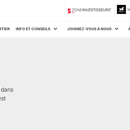
ZoneInvestisseurs RLP
RTIER
INFO ET CONSEILS
JOIGNEZ-VOUS À NOUS
d dans
est