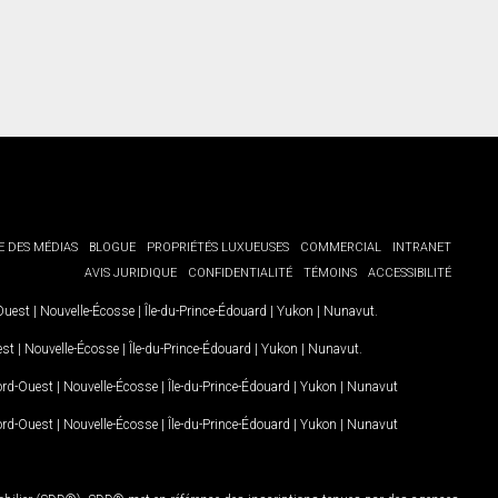
E DES MÉDIAS
BLOGUE
PROPRIÉTÉS LUXUEUSES
COMMERCIAL
INTRANET
AVIS JURIDIQUE
CONFIDENTIALITÉ
TÉMOINS
ACCESSIBILITÉ
-Ouest
|
Nouvelle-Écosse
|
Île-du-Prince-Édouard
|
Yukon
|
Nunavut
.
est
|
Nouvelle-Écosse
|
Île-du-Prince-Édouard
|
Yukon
|
Nunavut
.
Nord-Ouest
|
Nouvelle-Écosse
|
Île-du-Prince-Édouard
|
Yukon
|
Nunavut
Nord-Ouest
|
Nouvelle-Écosse
|
Île-du-Prince-Édouard
|
Yukon
|
Nunavut