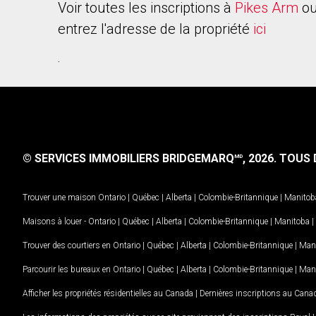
Voir toutes les inscriptions à
Pikes Arm
ou
entrez l'adresse de la propriété
ici
.
© SERVICES IMMOBILIERS BRIDGEMARQ
, 2026.
TOUS D
MD
Trouver une maison
Ontario
|
Québec
|
Alberta
|
Colombie-Britannique
|
Manitob
Maisons à louer -
Ontario
|
Québec
|
Alberta
|
Colombie-Britannique
|
Manitoba
|
Trouver des courtiers en
Ontario
|
Québec
|
Alberta
|
Colombie-Britannique
|
Man
Parcourir les bureaux en
Ontario
|
Québec
|
Alberta
|
Colombie-Britannique
|
Man
Afficher les propriétés résidentielles au Canada
|
Dernières inscriptions au Cana