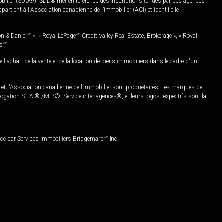
mobilier (SDD®). SDD® met en référence des inscriptions tenues par des agences
rtient à l'Association canadienne de l’immobilier (ACI) et identifie le
on & Daniel
MD
», « Royal LePage
MD
Credit Valley Real Estate, Brokerage », « Royal
es
MD
.
chat, de la vente et de la location de biens immobiliers dans le cadre d'un
Association canadienne de l’immobilier sont propriétaires. Les marques de
ation S.I.A.® /MLS®, Service inter-agences®, et leurs logos respectifs sont la
nce par Services immobiliers Bridgemarq
MD
Inc.