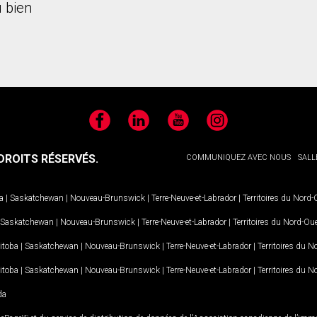
 bien
Facebook
LinkedIn
YouTube
Instagram
ROITS RÉSERVÉS.
COMMUNIQUEZ AVEC NOUS
SALL
a
|
Saskatchewan
|
Nouveau-Brunswick
|
Terre-Neuve-et-Labrador
|
Territoires du Nord
Saskatchewan
|
Nouveau-Brunswick
|
Terre-Neuve-et-Labrador
|
Territoires du Nord-Ou
itoba
|
Saskatchewan
|
Nouveau-Brunswick
|
Terre-Neuve-et-Labrador
|
Territoires du 
itoba
|
Saskatchewan
|
Nouveau-Brunswick
|
Terre-Neuve-et-Labrador
|
Territoires du 
da
MD