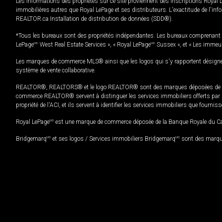
Les informations des propriétés sur ce site proviennent des inscriptions Royal 
immobilières autres que Royal LePage et ses distributeurs. L'exactitude de l'info
REALTOR.ca Installation de distribution de données (SDD®).
*Tous les bureaux sont des propriétés indépendantes. Les bureaux comprenant 
LePage
MD
West Real Estate Services », « Royal LePage
MD
Sussex », et « Les immeu
Les marques de commerce MLS® ainsi que les logos qui s'y rapportent désignent
système de vente collaborative.
REALTOR®, REALTORS® et le logo REALTOR® sont des marques déposées de REAL
commerce REALTOR® servent à distinguer les services immobiliers offerts par le
propriété de l'ACI, et ils servent à identifier les services immobiliers que fourni
Royal LePage
MD
est une marque de commerce déposée de la Banque Royale du Cana
Bridgemarq
MD
et ses logos / Services immobiliers Bridgemarq
MD
sont des marque