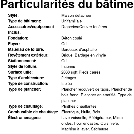
Particularités du bâtime
Style:
Maison détachée
Type de bâtiment:
Unifamiliale
Accessoires/équipement
Draperies/Couvre-fenêtres
inclus:
Fondation:
Béton coulé
Foyer:
Oui
Matériau de toiture:
Bardeaux d'asphalte
Revêtement extérieur:
Brique, Bardage en vinyle
Stationnement:
Oui
Style de toiture:
Inconnu
Surface utile:
2638 sqft Pieds carrés
Type d'architecture:
2 étages
Type de construction:
Isolée
Type de plancher:
Plancher recouvert de tapis, Plancher de
bois franc, Plancher en stratifié, Type de
plancher
Type de chauffage:
Plinthes chauffantes
Combustible de chauffage:
Électrique, Huile, Bois
Électroménagers:
Lave-vaisselle, Réfrigérateur, Micro-
ondes, Four encastré, Cuisinière,
Machine à laver, Sécheuse