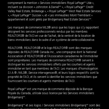
comprenant la mention « Services immobiliers Royal LePage
MD
Ltée »,
incluant sa division « Johnston & Daniel
MD
», « Royal LePage
MD
Credit
Valley Real Estate, Brokerage », « Royal LePage
MD
West Real Estate Services
», « Royal LePage
MD
Sussex », et « Les immeubles Mont-Tremblant »
appartiennent et sont gérés par Bridgemarq Real Estate Services
MD
.
Les marques de commerce MLS® ainsi que les logos qui s'y rapportent
désignent les services professionnels rendus par les membres
REALTORS® de l'ACI en vue de l'achat, de la vente et de la location de
biens immobiliers dans le cadre d'un système de vente collaborative.
REALTOR®, REALTORS® et le logo REALTOR® sont des marques
déposées de REALTOR® Canada Inc., une compagnie dont la National
Association of REALTORS® et l'Association canadienne de l’immobilier
sont propriétaires. Les marques de commerce REALTOR® servent à
distinguer les services immobiliers offerts par les courtiers et agents
immobilier en tant que membres de l'ACI. Les marques d'homologation
S.I.A.® /MLS®, Service inter-agences®, et leurs logos respectifs sont la
propriété de l'ACI, et ils servent à identifier les services immobiliers que
fournissent les courtiers et agents membres de l'ACI.
Royal LePage
MD
est une marque de commerce déposée de la Banque
Royale du Canada, utilisée sous licence par les Services immobiliers
Bridgemarq
MD
.
Bridgemarq
MD
et ses logos / Services immobiliers Bridgemarq
MD
sont des