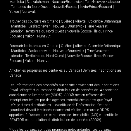
Manitoba
|
Saskatchewan
|
Nouveau-Brunswick
|
Terre-Neuve-et-Labrador
|
Territoires du Nord-Ouest
|
Nouvelle-Écosse
|
Île-du-Prince-Édouard
|
Yukon
|
Nunavut
.
Trouver des courtiers en
Ontario
|
Québec
|
Alberta
|
Colombie-Britannique
|
Manitoba
|
Saskatchewan
|
Nouveau-Brunswick
|
Terre-Neuve-et-
Labrador
|
Territoires du Nord-Ouest
|
Nouvelle-Écosse
|
Île-du-Prince-
Édouard
|
Yukon
|
Nunavut
Parcourir les bureaux en
Ontario
|
Québec
|
Alberta
|
Colombie-Britannique
|
Manitoba
|
Saskatchewan
|
Nouveau-Brunswick
|
Terre-Neuve-et-
Labrador
|
Territoires du Nord-Ouest
|
Nouvelle-Écosse
|
Île-du-Prince-
Édouard
|
Yukon
|
Nunavut
Afficher les propriétés résidentielles au Canada
|
Dernières inscriptions au
Canada
Les informations des propriétés sur ce site proviennent des inscriptions
Royal LePage
MD
et du service de distribution de données de l'Association
canadienne de l’immobilier (SDD®). SDD® met en référence des
inscriptions tenues par des agences immobilières autres que Royal
LePage et ses distributeurs. L'exactitude de l'information n'est pas
garantie et devrait être indépendamment vérifiée. La marque DDF®
appartient à l'Association canadienne de l’immobilier (ACI) et identifie le
REALTOR.ca Installation de distribution de données (SDD®).
*Tous les bureaux sont des propriétés indépendantes. Les bureaux