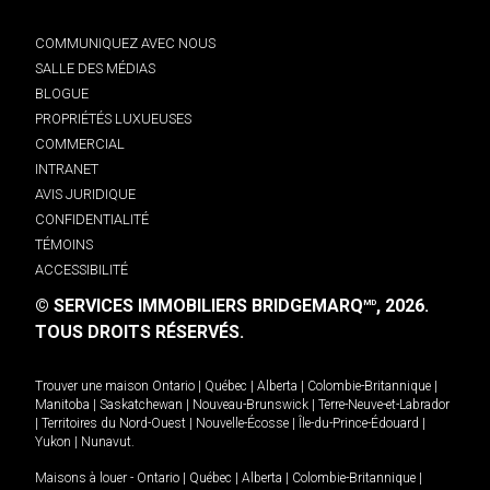
COMMUNIQUEZ AVEC NOUS
SALLE DES MÉDIAS
BLOGUE
PROPRIÉTÉS LUXUEUSES
COMMERCIAL
INTRANET
AVIS JURIDIQUE
CONFIDENTIALITÉ
TÉMOINS
ACCESSIBILITÉ
© SERVICES IMMOBILIERS BRIDGEMARQ
, 2026.
MD
TOUS DROITS RÉSERVÉS.
Trouver une maison
Ontario
|
Québec
|
Alberta
|
Colombie-Britannique
|
Manitoba
|
Saskatchewan
|
Nouveau-Brunswick
|
Terre-Neuve-et-Labrador
|
Territoires du Nord-Ouest
|
Nouvelle-Écosse
|
Île-du-Prince-Édouard
|
Yukon
|
Nunavut
.
Maisons à louer -
Ontario
|
Québec
|
Alberta
|
Colombie-Britannique
|