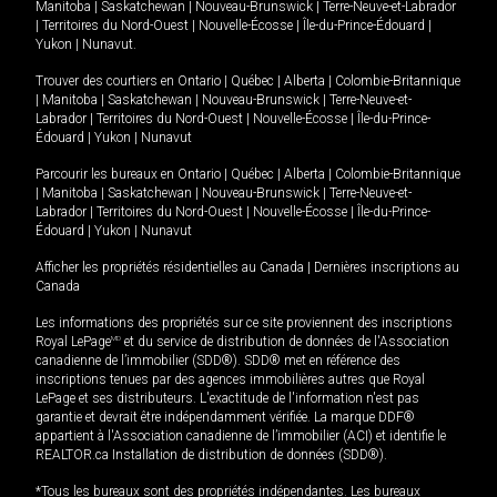
Manitoba
|
Saskatchewan
|
Nouveau-Brunswick
|
Terre-Neuve-et-Labrador
|
Territoires du Nord-Ouest
|
Nouvelle-Écosse
|
Île-du-Prince-Édouard
|
Yukon
|
Nunavut
.
Trouver des courtiers en
Ontario
|
Québec
|
Alberta
|
Colombie-Britannique
|
Manitoba
|
Saskatchewan
|
Nouveau-Brunswick
|
Terre-Neuve-et-
Labrador
|
Territoires du Nord-Ouest
|
Nouvelle-Écosse
|
Île-du-Prince-
Édouard
|
Yukon
|
Nunavut
Parcourir les bureaux en
Ontario
|
Québec
|
Alberta
|
Colombie-Britannique
|
Manitoba
|
Saskatchewan
|
Nouveau-Brunswick
|
Terre-Neuve-et-
Labrador
|
Territoires du Nord-Ouest
|
Nouvelle-Écosse
|
Île-du-Prince-
Édouard
|
Yukon
|
Nunavut
Afficher les propriétés résidentielles au Canada
|
Dernières inscriptions au
Canada
Les informations des propriétés sur ce site proviennent des inscriptions
Royal LePage
MD
et du service de distribution de données de l'Association
canadienne de l’immobilier (SDD®). SDD® met en référence des
inscriptions tenues par des agences immobilières autres que Royal
LePage et ses distributeurs. L'exactitude de l'information n'est pas
garantie et devrait être indépendamment vérifiée. La marque DDF®
appartient à l'Association canadienne de l’immobilier (ACI) et identifie le
REALTOR.ca Installation de distribution de données (SDD®).
*Tous les bureaux sont des propriétés indépendantes. Les bureaux