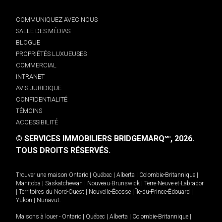
COMMUNIQUEZ AVEC NOUS
SALLE DES MÉDIAS
BLOGUE
PROPRIÉTÉS LUXUEUSES
COMMERCIAL
INTRANET
AVIS JURIDIQUE
CONFIDENTIALITÉ
TÉMOINS
ACCESSIBILITÉ
© SERVICES IMMOBILIERS BRIDGEMARQ
, 2026.
MD
TOUS DROITS RÉSERVÉS.
Trouver une maison
Ontario
|
Québec
|
Alberta
|
Colombie-Britannique
|
Manitoba
|
Saskatchewan
|
Nouveau-Brunswick
|
Terre-Neuve-et-Labrador
|
Territoires du Nord-Ouest
|
Nouvelle-Écosse
|
Île-du-Prince-Édouard
|
Yukon
|
Nunavut
.
Maisons à louer -
Ontario
|
Québec
|
Alberta
|
Colombie-Britannique
|