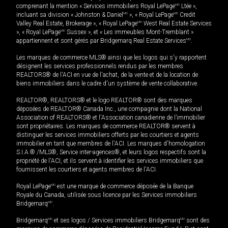
comprenant la mention « Services immobiliers Royal LePage
MD
Ltée »,
incluant sa division « Johnston & Daniel
MD
», « Royal LePage
MD
Credit
Valley Real Estate, Brokerage », « Royal LePage
MD
West Real Estate Services
», « Royal LePage
MD
Sussex », et « Les immeubles Mont-Tremblant »
appartiennent et sont gérés par Bridgemarq Real Estate Services
MD
.
Les marques de commerce MLS® ainsi que les logos qui s'y rapportent
désignent les services professionnels rendus par les membres
REALTORS® de l'ACI en vue de l'achat, de la vente et de la location de
biens immobiliers dans le cadre d'un système de vente collaborative.
REALTOR®, REALTORS® et le logo REALTOR® sont des marques
déposées de REALTOR® Canada Inc., une compagnie dont la National
Association of REALTORS® et l'Association canadienne de l’immobilier
sont propriétaires. Les marques de commerce REALTOR® servent à
distinguer les services immobiliers offerts par les courtiers et agents
immobilier en tant que membres de l'ACI. Les marques d'homologation
S.I.A.® /MLS®, Service inter-agences®, et leurs logos respectifs sont la
propriété de l'ACI, et ils servent à identifier les services immobiliers que
fournissent les courtiers et agents membres de l'ACI.
Royal LePage
MD
est une marque de commerce déposée de la Banque
Royale du Canada, utilisée sous licence par les Services immobiliers
Bridgemarq
MD
.
Bridgemarq
MD
et ses logos / Services immobiliers Bridgemarq
MD
sont des