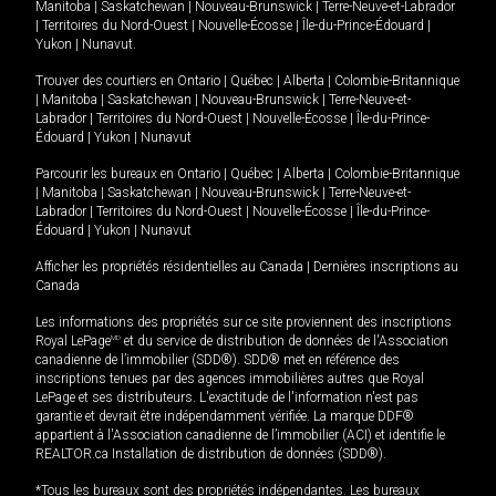
Manitoba
|
Saskatchewan
|
Nouveau-Brunswick
|
Terre-Neuve-et-Labrador
|
Territoires du Nord-Ouest
|
Nouvelle-Écosse
|
Île-du-Prince-Édouard
|
Yukon
|
Nunavut
.
Trouver des courtiers en
Ontario
|
Québec
|
Alberta
|
Colombie-Britannique
|
Manitoba
|
Saskatchewan
|
Nouveau-Brunswick
|
Terre-Neuve-et-
Labrador
|
Territoires du Nord-Ouest
|
Nouvelle-Écosse
|
Île-du-Prince-
Édouard
|
Yukon
|
Nunavut
Parcourir les bureaux en
Ontario
|
Québec
|
Alberta
|
Colombie-Britannique
|
Manitoba
|
Saskatchewan
|
Nouveau-Brunswick
|
Terre-Neuve-et-
Labrador
|
Territoires du Nord-Ouest
|
Nouvelle-Écosse
|
Île-du-Prince-
Édouard
|
Yukon
|
Nunavut
Afficher les propriétés résidentielles au Canada
|
Dernières inscriptions au
Canada
Les informations des propriétés sur ce site proviennent des inscriptions
Royal LePage
MD
et du service de distribution de données de l'Association
canadienne de l’immobilier (SDD®). SDD® met en référence des
inscriptions tenues par des agences immobilières autres que Royal
LePage et ses distributeurs. L'exactitude de l'information n'est pas
garantie et devrait être indépendamment vérifiée. La marque DDF®
appartient à l'Association canadienne de l’immobilier (ACI) et identifie le
REALTOR.ca Installation de distribution de données (SDD®).
*Tous les bureaux sont des propriétés indépendantes. Les bureaux