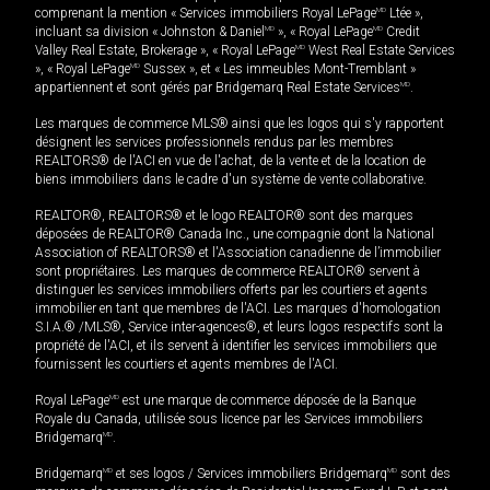
comprenant la mention « Services immobiliers Royal LePage
MD
Ltée »,
incluant sa division « Johnston & Daniel
MD
», « Royal LePage
MD
Credit
Valley Real Estate, Brokerage », « Royal LePage
MD
West Real Estate Services
», « Royal LePage
MD
Sussex », et « Les immeubles Mont-Tremblant »
appartiennent et sont gérés par Bridgemarq Real Estate Services
MD
.
Les marques de commerce MLS® ainsi que les logos qui s'y rapportent
désignent les services professionnels rendus par les membres
REALTORS® de l'ACI en vue de l'achat, de la vente et de la location de
biens immobiliers dans le cadre d'un système de vente collaborative.
REALTOR®, REALTORS® et le logo REALTOR® sont des marques
déposées de REALTOR® Canada Inc., une compagnie dont la National
Association of REALTORS® et l'Association canadienne de l’immobilier
sont propriétaires. Les marques de commerce REALTOR® servent à
distinguer les services immobiliers offerts par les courtiers et agents
immobilier en tant que membres de l'ACI. Les marques d'homologation
S.I.A.® /MLS®, Service inter-agences®, et leurs logos respectifs sont la
propriété de l'ACI, et ils servent à identifier les services immobiliers que
fournissent les courtiers et agents membres de l'ACI.
Royal LePage
MD
est une marque de commerce déposée de la Banque
Royale du Canada, utilisée sous licence par les Services immobiliers
Bridgemarq
MD
.
Bridgemarq
MD
et ses logos / Services immobiliers Bridgemarq
MD
sont des