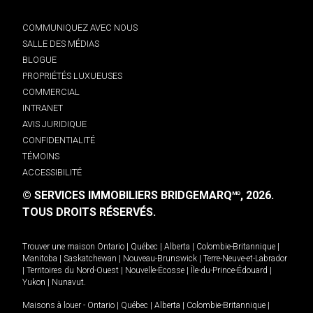
COMMUNIQUEZ AVEC NOUS
SALLE DES MÉDIAS
BLOGUE
PROPRIÉTÉS LUXUEUSES
COMMERCIAL
INTRANET
AVIS JURIDIQUE
CONFIDENTIALITÉ
TÉMOINS
ACCESSIBILITÉ
© SERVICES IMMOBILIERS BRIDGEMARQ
, 2026.
MD
TOUS DROITS RÉSERVÉS.
Trouver une maison
Ontario
|
Québec
|
Alberta
|
Colombie-Britannique
|
Manitoba
|
Saskatchewan
|
Nouveau-Brunswick
|
Terre-Neuve-et-Labrador
|
Territoires du Nord-Ouest
|
Nouvelle-Écosse
|
Île-du-Prince-Édouard
|
Yukon
|
Nunavut
.
Maisons à louer -
Ontario
|
Québec
|
Alberta
|
Colombie-Britannique
|