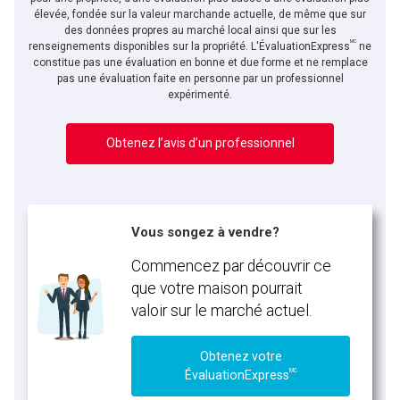
élevée, fondée sur la valeur marchande actuelle, de même que sur
des données propres au marché local ainsi que sur les
MC
En cliquant sur le bouton « soumettre », vous consentez à nos conditions d'utilisation et
renseignements disponibles sur la propriété. L'ÉvaluationExpress
ne
vous nous fournissez l'autorisation écrite de communiquer avec vous.
constitue pas une évaluation en bonne et due forme et ne remplace
pas une évaluation faite en personne par un professionnel
expérimenté.
Obtenez l’avis d’un professionnel
Vous songez à vendre?
Commencez par découvrir ce
que votre maison pourrait
valoir sur le marché actuel.
Obtenez votre
MC
ÉvaluationExpress