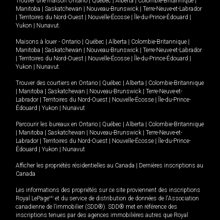
Trouver une maison
Ontario
|
Québec
|
Alberta
|
Colombie-Britannique
|
Manitoba
|
Saskatchewan
|
Nouveau-Brunswick
|
Terre-Neuve-et-Labrador
|
Territoires du Nord-Ouest
|
Nouvelle-Écosse
|
Île-du-Prince-Édouard
|
Yukon
|
Nunavut
.
Maisons à louer -
Ontario
|
Québec
|
Alberta
|
Colombie-Britannique
|
Manitoba
|
Saskatchewan
|
Nouveau-Brunswick
|
Terre-Neuve-et-Labrador
|
Territoires du Nord-Ouest
|
Nouvelle-Écosse
|
Île-du-Prince-Édouard
|
Yukon
|
Nunavut
.
Trouver des courtiers en
Ontario
|
Québec
|
Alberta
|
Colombie-Britannique
|
Manitoba
|
Saskatchewan
|
Nouveau-Brunswick
|
Terre-Neuve-et-
Labrador
|
Territoires du Nord-Ouest
|
Nouvelle-Écosse
|
Île-du-Prince-
Édouard
|
Yukon
|
Nunavut
Parcourir les bureaux en
Ontario
|
Québec
|
Alberta
|
Colombie-Britannique
|
Manitoba
|
Saskatchewan
|
Nouveau-Brunswick
|
Terre-Neuve-et-
Labrador
|
Territoires du Nord-Ouest
|
Nouvelle-Écosse
|
Île-du-Prince-
Édouard
|
Yukon
|
Nunavut
Afficher les propriétés résidentielles au Canada
|
Dernières inscriptions au
Canada
Les informations des propriétés sur ce site proviennent des inscriptions
Royal LePage
MD
et du service de distribution de données de l'Association
canadienne de l’immobilier (SDD®). SDD® met en référence des
inscriptions tenues par des agences immobilières autres que Royal