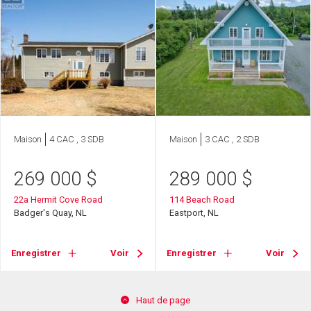
Maison
4 CAC , 3 SDB
Maison
3 CAC , 2 SDB
269 000
$
289 000
$
22a Hermit Cove Road
114 Beach Road
Badger's Quay, NL
Eastport, NL
Enregistrer
Voir
Enregistrer
Voir
Haut de page