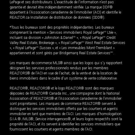
LePage et ses distributeurs. L'exactitude de l'information n'est pas
garantie et devrait être indépendamment vérifiée. La marque DDF®
appartient à l'Association canadienne de l’immobilier (ACI) et identifie le
REALTOR.ca Installation de distribution de données (SDD®).
*Tous les bureaux sont des propriétés indépendantes. Les bureaux
comprenant la mention « Services immobiliers Royal LePage
MD
Ltée »,
incluant sa division « Johnston & Daniel
MD
», « Royal LePage
MD
Credit
Valley Real Estate, Brokerage », « Royal LePage
MD
West Real Estate Services
», « Royal LePage
MD
Sussex », et « Les immeubles Mont-Tremblant »
appartiennent et sont gérés par Bridgemarq Real Estate Services
MD
.
Les marques de commerce MLS® ainsi que les logos qui s'y rapportent
désignent les services professionnels rendus par les membres
REALTORS® de l'ACI en vue de l'achat, de la vente et de la location de
biens immobiliers dans le cadre d'un système de vente collaborative.
REALTOR®, REALTORS® et le logo REALTOR® sont des marques
déposées de REALTOR® Canada Inc., une compagnie dont la National
Association of REALTORS® et l'Association canadienne de l’immobilier
sont propriétaires. Les marques de commerce REALTOR® servent à
distinguer les services immobiliers offerts par les courtiers et agents
immobilier en tant que membres de l'ACI. Les marques d'homologation
S.I.A.® /MLS®, Service inter-agences®, et leurs logos respectifs sont la
propriété de l'ACI, et ils servent à identifier les services immobiliers que
fournissent les courtiers et agents membres de l'ACI.