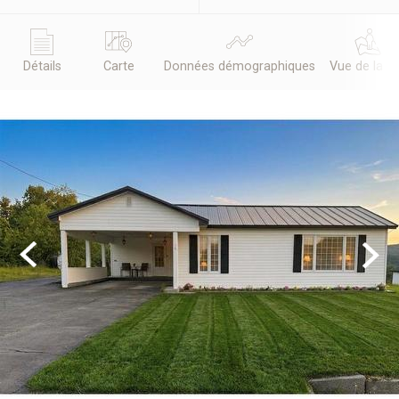
Détails
Carte
Données démographiques
Vue de la r
Previous
Next