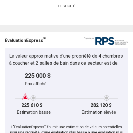
PUBLICITÉ
Prénom
et
Nom
Courriel
MC
ÉvaluationExpress
Téléphone
(Optionnel)
La valeur approximative d'une propriété de 4 chambres
Message
à coucher et 2 salles de bain dans ce secteur est de:
225 000 $
Prix affiché
225 610 $
282 120 $
Estimation basse
Estimation élevée
MC
L'ÉvaluationExpress
fournit une estimation de valeurs potentielles
pour une propriété, d’une évaluation plus basse à une évaluation plus