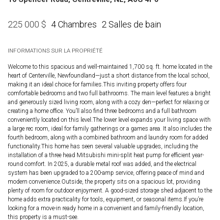
4 Chambres
2 Salles de bain
225 000
$
INFORMATIONS SUR LA PROPRIÉTÉ
Welcome to this spacious and well-maintained 1,700 sq. ft. home located in the
heart of Centerville, Newfoundland—just a short distance from the local school,
making it an ideal choice for families.This inviting property offers four
comfortable bedrooms and two full bathrooms. The main level features a bright
and generously sized living room, along with a cozy den—perfect for relaxing or
creating a home office. You’ll also find three bedrooms and a full bathroom
conveniently located on this level.The lower level expands your living space with
a large rec room, ideal for family gatherings or a games area. It also includes the
fourth bedroom, along with a combined bathroom and laundry room for added
functionality.This home has seen several valuable upgrades, including the
installation of a three head Mitsubishi mini-split heat pump for efficient year-
round comfort. In 2025, a durable metal roof was added, and the electrical
system has been upgraded to a 200-amp service, offering peace of mind and
modern convenience.Outside, the property sits on a spacious lot, providing
plenty of room for outdoor enjoyment. A good-sized storage shed adjacent to the
home adds extra practicality for tools, equipment, or seasonal items.If you’re
looking for a move-in ready home in a convenient and family-friendly location,
this property is a must-see.