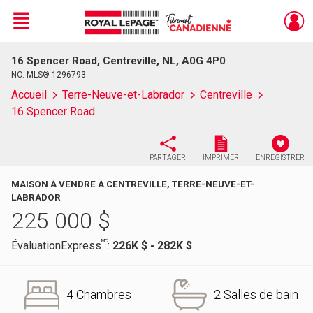
Menu
16 Spencer Road, Centreville, NL, A0G 4P0
Live
En Direct
NO. MLS® 1296793
Accueil
Terre-Neuve-et-Labrador
Centreville
16 Spencer Road
PARTAGER
IMPRIMER
ENREGISTRER
MAISON À VENDRE À CENTREVILLE, TERRE-NEUVE-ET-
LABRADOR
225 000
$
MC
ÉvaluationExpress
:
226K $ - 282K $
4 Chambres
2 Salles de bain