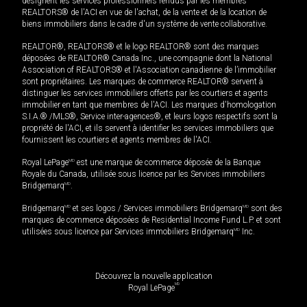
désignent les services professionnels rendus par les membres
REALTORS® de l'ACI en vue de l'achat, de la vente et de la location de
biens immobiliers dans le cadre d'un système de vente collaborative.
REALTOR®, REALTORS® et le logo REALTOR® sont des marques
déposées de REALTOR® Canada Inc., une compagnie dont la National
Association of REALTORS® et l'Association canadienne de l’immobilier
sont propriétaires. Les marques de commerce REALTOR® servent à
distinguer les services immobiliers offerts par les courtiers et agents
immobilier en tant que membres de l'ACI. Les marques d'homologation
S.I.A.® /MLS®, Service inter-agences®, et leurs logos respectifs sont la
propriété de l'ACI, et ils servent à identifier les services immobiliers que
fournissent les courtiers et agents membres de l'ACI.
Royal LePage
MD
est une marque de commerce déposée de la Banque
Royale du Canada, utilisée sous licence par les Services immobiliers
Bridgemarq
MD
.
Bridgemarq
MD
et ses logos / Services immobiliers Bridgemarq
MD
sont des
marques de commerce déposées de Residential Income Fund L.P. et sont
utilisées sous licence par Services immobiliers Bridgemarq
MD
Inc.
Découvrez la nouvelle application
MD
Royal LePage