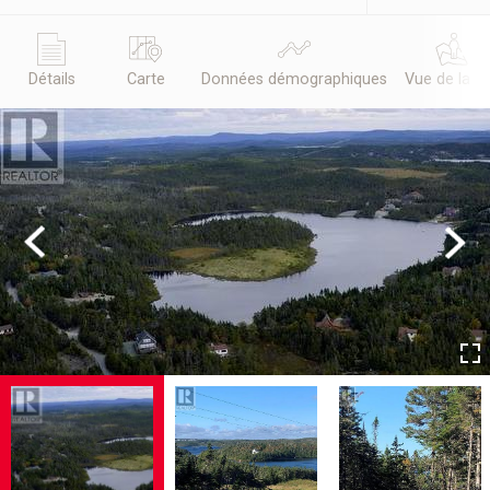
Détails
Carte
Données démographiques
Vue de la r
Previous
Next