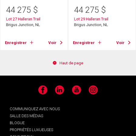
44 275
$
44 275
$
Lot 27 Halleran Trail
Lot 29 Halleran Trail
Brigus Junction, NL
Brigus Junction, NL
Enregistrer
Voir
Enregistrer
Voir
Haut de page
Facebook
LinkedIn
YouTube
Instagram
COMMUNIQUEZ AVEC NOUS
SALLE DES MÉDIAS
BLOGUE
PROPRIÉTÉS LUXUEUSES