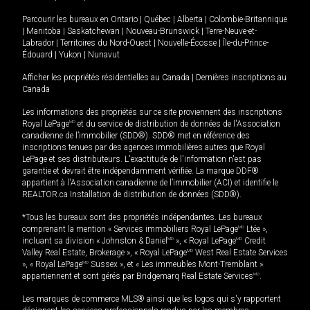
Parcourir les bureaux en
Ontario
|
Québec
|
Alberta
|
Colombie-Britannique
|
Manitoba
|
Saskatchewan
|
Nouveau-Brunswick
|
Terre-Neuve-et-
Labrador
|
Territoires du Nord-Ouest
|
Nouvelle-Écosse
|
Île-du-Prince-
Édouard
|
Yukon
|
Nunavut
Afficher les propriétés résidentielles au Canada
|
Dernières inscriptions au
Canada
Les informations des propriétés sur ce site proviennent des inscriptions
Royal LePage
MD
et du service de distribution de données de l'Association
canadienne de l’immobilier (SDD®). SDD® met en référence des
inscriptions tenues par des agences immobilières autres que Royal
LePage et ses distributeurs. L'exactitude de l'information n'est pas
garantie et devrait être indépendamment vérifiée. La marque DDF®
appartient à l'Association canadienne de l’immobilier (ACI) et identifie le
REALTOR.ca Installation de distribution de données (SDD®).
*Tous les bureaux sont des propriétés indépendantes. Les bureaux
comprenant la mention « Services immobiliers Royal LePage
MD
Ltée »,
incluant sa division « Johnston & Daniel
MD
», « Royal LePage
MD
Credit
Valley Real Estate, Brokerage », « Royal LePage
MD
West Real Estate Services
», « Royal LePage
MD
Sussex », et « Les immeubles Mont-Tremblant »
appartiennent et sont gérés par Bridgemarq Real Estate Services
MD
.
Les marques de commerce MLS® ainsi que les logos qui s'y rapportent