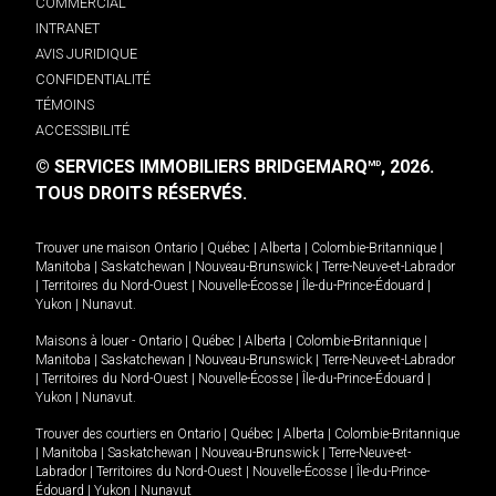
COMMERCIAL
INTRANET
AVIS JURIDIQUE
CONFIDENTIALITÉ
TÉMOINS
ACCESSIBILITÉ
© SERVICES IMMOBILIERS BRIDGEMARQ
, 2026.
MD
TOUS DROITS RÉSERVÉS.
Trouver une maison
Ontario
|
Québec
|
Alberta
|
Colombie-Britannique
|
Manitoba
|
Saskatchewan
|
Nouveau-Brunswick
|
Terre-Neuve-et-Labrador
|
Territoires du Nord-Ouest
|
Nouvelle-Écosse
|
Île-du-Prince-Édouard
|
Yukon
|
Nunavut
.
Maisons à louer -
Ontario
|
Québec
|
Alberta
|
Colombie-Britannique
|
Manitoba
|
Saskatchewan
|
Nouveau-Brunswick
|
Terre-Neuve-et-Labrador
|
Territoires du Nord-Ouest
|
Nouvelle-Écosse
|
Île-du-Prince-Édouard
|
Yukon
|
Nunavut
.
Trouver des courtiers en
Ontario
|
Québec
|
Alberta
|
Colombie-Britannique
|
Manitoba
|
Saskatchewan
|
Nouveau-Brunswick
|
Terre-Neuve-et-
Labrador
|
Territoires du Nord-Ouest
|
Nouvelle-Écosse
|
Île-du-Prince-
Édouard
|
Yukon
|
Nunavut