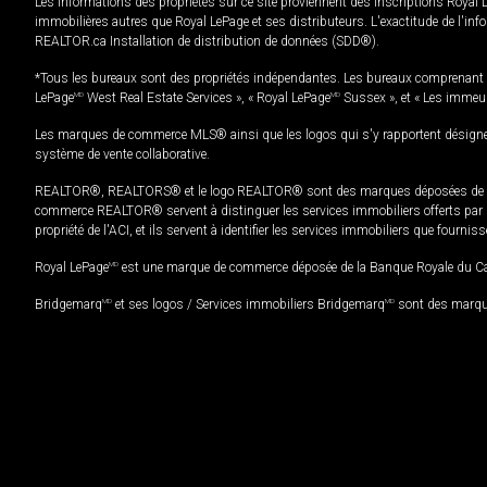
Les informations des propriétés sur ce site proviennent des inscriptions Royal 
immobilières autres que Royal LePage et ses distributeurs. L'exactitude de l'info
REALTOR.ca Installation de distribution de données (SDD®).
*Tous les bureaux sont des propriétés indépendantes. Les bureaux comprenant 
LePage
MD
West Real Estate Services », « Royal LePage
MD
Sussex », et « Les immeu
Les marques de commerce MLS® ainsi que les logos qui s'y rapportent désignent
système de vente collaborative.
REALTOR®, REALTORS® et le logo REALTOR® sont des marques déposées de REAL
commerce REALTOR® servent à distinguer les services immobiliers offerts par le
propriété de l'ACI, et ils servent à identifier les services immobiliers que fourni
Royal LePage
MD
est une marque de commerce déposée de la Banque Royale du Cana
Bridgemarq
MD
et ses logos / Services immobiliers Bridgemarq
MD
sont des marque