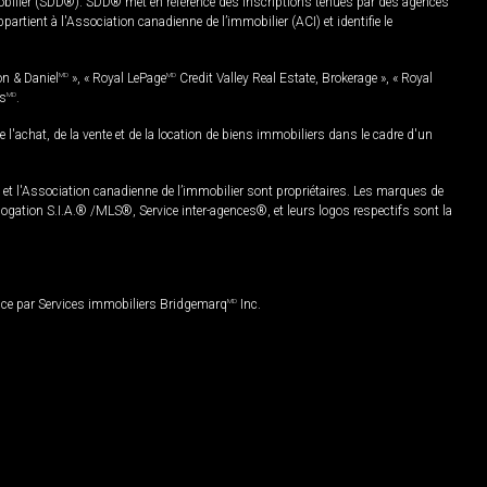
mobilier (SDD®). SDD® met en référence des inscriptions tenues par des agences
rtient à l'Association canadienne de l’immobilier (ACI) et identifie le
on & Daniel
MD
», « Royal LePage
MD
Credit Valley Real Estate, Brokerage », « Royal
es
MD
.
chat, de la vente et de la location de biens immobiliers dans le cadre d'un
Association canadienne de l’immobilier sont propriétaires. Les marques de
ation S.I.A.® /MLS®, Service inter-agences®, et leurs logos respectifs sont la
nce par Services immobiliers Bridgemarq
MD
Inc.