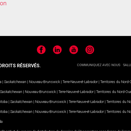
ion
Facebook
LinkedIn
YouTube
Instagram
ROITS RÉSERVÉS.
COMMUNIQUEZ AVEC NOUS
SALL
a
|
Saskatchewan
|
Nouveau-Brunswick
|
Terre-Neuve-et-Labrador
|
Territoires du Nord
Saskatchewan
|
Nouveau-Brunswick
|
Terre-Neuve-et-Labrador
|
Territoires du Nord-Ou
itoba
|
Saskatchewan
|
Nouveau-Brunswick
|
Terre-Neuve-et-Labrador
|
Territoires du 
itoba
|
Saskatchewan
|
Nouveau-Brunswick
|
Terre-Neuve-et-Labrador
|
Territoires du 
da
MD