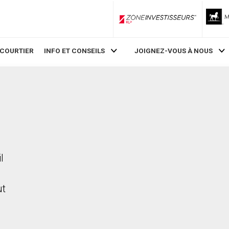
ZoneInvestisseurs RLP
 COURTIER
INFO ET CONSEILS
JOIGNEZ-VOUS À NOUS
l
ut