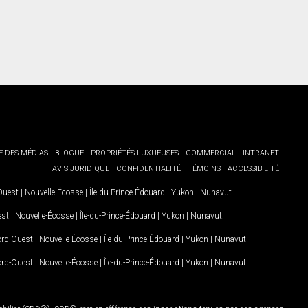
E DES MÉDIAS
BLOGUE
PROPRIÉTÉS LUXUEUSES
COMMERCIAL
INTRANET
AVIS JURIDIQUE
CONFIDENTIALITÉ
TÉMOINS
ACCESSIBILITÉ
-Ouest
|
Nouvelle-Écosse
|
Île-du-Prince-Édouard
|
Yukon
|
Nunavut
.
est
|
Nouvelle-Écosse
|
Île-du-Prince-Édouard
|
Yukon
|
Nunavut
.
Nord-Ouest
|
Nouvelle-Écosse
|
Île-du-Prince-Édouard
|
Yukon
|
Nunavut
Nord-Ouest
|
Nouvelle-Écosse
|
Île-du-Prince-Édouard
|
Yukon
|
Nunavut