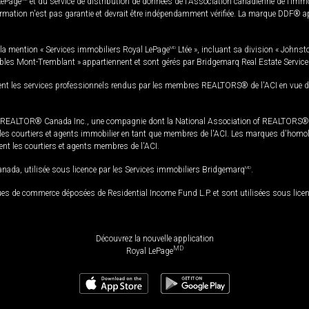
LePage
et du service de distribution de données de l'Association canadienne de l’im
rmation n'est pas garantie et devrait être indépendamment vérifiée. La marque DDF® appa
la mention « Services immobiliers Royal LePage
MD
Ltée », incluant sa division « Johnst
bles Mont-Tremblant » appartiennent et sont gérés par Bridgemarq Real Estate Servic
 les services professionnels rendus par les membres REALTORS® de l'ACI en vue de l'a
TOR® Canada Inc., une compagnie dont la National Association of REALTORS® et l'
s courtiers et agents immobilier en tant que membres de l'ACI. Les marques d'homolog
ssent les courtiers et agents membres de l'ACI.
da, utilisée sous licence par les Services immobiliers Bridgemarq
MD
.
s de commerce déposées de Residential Income Fund L.P. et sont utilisées sous lice
Découvrez la nouvelle application
MD
Royal LePage