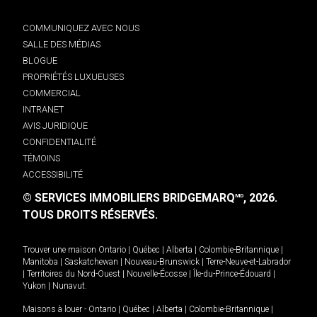
COMMUNIQUEZ AVEC NOUS
SALLE DES MÉDIAS
BLOGUE
PROPRIÉTÉS LUXUEUSES
COMMERCIAL
INTRANET
AVIS JURIDIQUE
CONFIDENTIALITÉ
TÉMOINS
ACCESSIBILITÉ
© SERVICES IMMOBILIERS BRIDGEMARQ
, 2026.
MD
TOUS DROITS RÉSERVÉS.
Trouver une maison
Ontario
|
Québec
|
Alberta
|
Colombie-Britannique
|
Manitoba
|
Saskatchewan
|
Nouveau-Brunswick
|
Terre-Neuve-et-Labrador
|
Territoires du Nord-Ouest
|
Nouvelle-Écosse
|
Île-du-Prince-Édouard
|
Yukon
|
Nunavut
.
Maisons à louer -
Ontario
|
Québec
|
Alberta
|
Colombie-Britannique
|