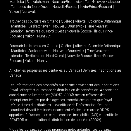
Manitoba
|
Saskatchewan
|
Nouveau-Brunswick
|
Terre-Neuve-et-Labrador
|
Territoires du Nord-Ouest
|
Nouvelle-Écosse
|
Île-du-Prince-Édouard
|
Yukon
|
Nunavut
.
Trouver des courtiers en
Ontario
|
Québec
|
Alberta
|
Colombie-Britannique
|
Manitoba
|
Saskatchewan
|
Nouveau-Brunswick
|
Terre-Neuve-et-
Labrador
|
Territoires du Nord-Ouest
|
Nouvelle-Écosse
|
Île-du-Prince-
Édouard
|
Yukon
|
Nunavut
Parcourir les bureaux en
Ontario
|
Québec
|
Alberta
|
Colombie-Britannique
|
Manitoba
|
Saskatchewan
|
Nouveau-Brunswick
|
Terre-Neuve-et-
Labrador
|
Territoires du Nord-Ouest
|
Nouvelle-Écosse
|
Île-du-Prince-
Édouard
|
Yukon
|
Nunavut
Afficher les propriétés résidentielles au Canada
|
Dernières inscriptions au
Canada
Les informations des propriétés sur ce site proviennent des inscriptions
Royal LePage
MD
et du service de distribution de données de l'Association
canadienne de l’immobilier (SDD®). SDD® met en référence des
inscriptions tenues par des agences immobilières autres que Royal
LePage et ses distributeurs. L'exactitude de l'information n'est pas
garantie et devrait être indépendamment vérifiée. La marque DDF®
appartient à l'Association canadienne de l’immobilier (ACI) et identifie le
REALTOR.ca Installation de distribution de données (SDD®).
*Tous les bureaux sont des propriétés indépendantes. Les bureaux