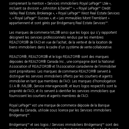
comprenant la mention « Services immobiliers Royal LePage
MD
Ltée »,
incluant sa division « Johnston & Daniel
MD
», « Royal LePage
MD
Credit
Valley Real Estate, Brokerage », « Royal LePage
MD
West Real Estate Services
», « Royal LePage
MD
Sussex », et « Les immeubles Mont-Tremblant »
appartiennent et sont gérés par Bridgemarq Real Estate Services
MD
.
Les marques de commerce MLS® ainsi que les logos qui s'y rapportent
désignent les services professionnels rendus par les membres
REALTORS® de l'ACI en vue de l'achat, de la vente et de la location de
biens immobiliers dans le cadre d'un système de vente collaborative.
REALTOR®, REALTORS® et le logo REALTOR® sont des marques
déposées de REALTOR® Canada Inc., une compagnie dont la National
Association of REALTORS® et l'Association canadienne de l’immobilier
sont propriétaires. Les marques de commerce REALTOR® servent à
distinguer les services immobiliers offerts par les courtiers et agents
immobilier en tant que membres de l'ACI. Les marques d'homologation
S.I.A.® /MLS®, Service inter-agences®, et leurs logos respectifs sont la
propriété de l'ACI, et ils servent à identifier les services immobiliers que
fournissent les courtiers et agents membres de l'ACI.
Royal LePage
MD
est une marque de commerce déposée de la Banque
Royale du Canada, utilisée sous licence par les Services immobiliers
Bridgemarq
MD
.
Bridgemarq
MD
et ses logos / Services immobiliers Bridgemarq
MD
sont des