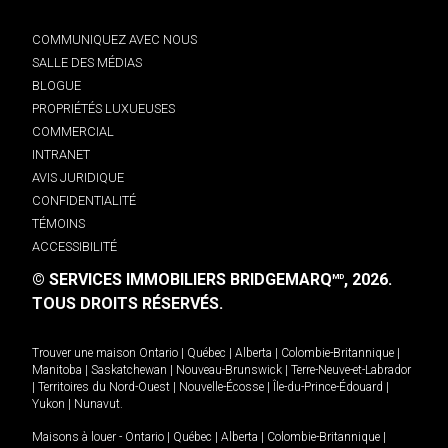
COMMUNIQUEZ AVEC NOUS
SALLE DES MÉDIAS
BLOGUE
PROPRIÉTÉS LUXUEUSES
COMMERCIAL
INTRANET
AVIS JURIDIQUE
CONFIDENTIALITÉ
TÉMOINS
ACCESSIBILITÉ
© SERVICES IMMOBILIERS BRIDGEMARQ
, 2026.
MD
TOUS DROITS RÉSERVÉS.
Trouver une maison
Ontario
|
Québec
|
Alberta
|
Colombie-Britannique
|
Manitoba
|
Saskatchewan
|
Nouveau-Brunswick
|
Terre-Neuve-et-Labrador
|
Territoires du Nord-Ouest
|
Nouvelle-Écosse
|
Île-du-Prince-Édouard
|
Yukon
|
Nunavut
.
Maisons à louer -
Ontario
|
Québec
|
Alberta
|
Colombie-Britannique
|