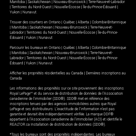
Manitoba
|
Saskatchewan
|
Nouveau-Brunswick
|
Terre-Neuve-et-Labrador
|
Territoires du Nord-Ouest
|
Nouvelle-Écosse
|
Île-du-Prince-Édouard
|
Yukon
|
Nunavut
.
Trouver des courtiers en
Ontario
|
Québec
|
Alberta
|
Colombie-Britannique
|
Manitoba
|
Saskatchewan
|
Nouveau-Brunswick
|
Terre-Neuve-et-
Labrador
|
Territoires du Nord-Ouest
|
Nouvelle-Écosse
|
Île-du-Prince-
Édouard
|
Yukon
|
Nunavut
Parcourir les bureaux en
Ontario
|
Québec
|
Alberta
|
Colombie-Britannique
|
Manitoba
|
Saskatchewan
|
Nouveau-Brunswick
|
Terre-Neuve-et-
Labrador
|
Territoires du Nord-Ouest
|
Nouvelle-Écosse
|
Île-du-Prince-
Édouard
|
Yukon
|
Nunavut
Afficher les propriétés résidentielles au Canada
|
Dernières inscriptions au
Canada
Les informations des propriétés sur ce site proviennent des inscriptions
Royal LePage
MD
et du service de distribution de données de l'Association
canadienne de l’immobilier (SDD®). SDD® met en référence des
inscriptions tenues par des agences immobilières autres que Royal
LePage et ses distributeurs. L'exactitude de l'information n'est pas
garantie et devrait être indépendamment vérifiée. La marque DDF®
appartient à l'Association canadienne de l’immobilier (ACI) et identifie le
REALTOR.ca Installation de distribution de données (SDD®).
*Tous les bureaux sont des propriétés indépendantes. Les bureaux