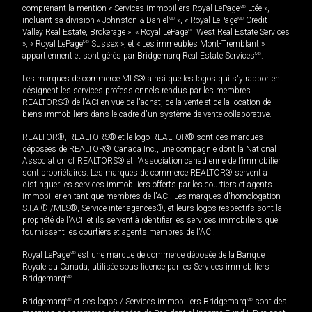
comprenant la mention « Services immobiliers Royal LePage
MD
Ltée »,
incluant sa division « Johnston & Daniel
MD
», « Royal LePage
MD
Credit
Valley Real Estate, Brokerage », « Royal LePage
MD
West Real Estate Services
», « Royal LePage
MD
Sussex », et « Les immeubles Mont-Tremblant »
appartiennent et sont gérés par Bridgemarq Real Estate Services
MD
.
Les marques de commerce MLS® ainsi que les logos qui s'y rapportent
désignent les services professionnels rendus par les membres
REALTORS® de l'ACI en vue de l'achat, de la vente et de la location de
biens immobiliers dans le cadre d'un système de vente collaborative.
REALTOR®, REALTORS® et le logo REALTOR® sont des marques
déposées de REALTOR® Canada Inc., une compagnie dont la National
Association of REALTORS® et l'Association canadienne de l’immobilier
sont propriétaires. Les marques de commerce REALTOR® servent à
distinguer les services immobiliers offerts par les courtiers et agents
immobilier en tant que membres de l'ACI. Les marques d'homologation
S.I.A.® /MLS®, Service inter-agences®, et leurs logos respectifs sont la
propriété de l'ACI, et ils servent à identifier les services immobiliers que
fournissent les courtiers et agents membres de l'ACI.
Royal LePage
MD
est une marque de commerce déposée de la Banque
Royale du Canada, utilisée sous licence par les Services immobiliers
Bridgemarq
MD
.
Bridgemarq
MD
et ses logos / Services immobiliers Bridgemarq
MD
sont des