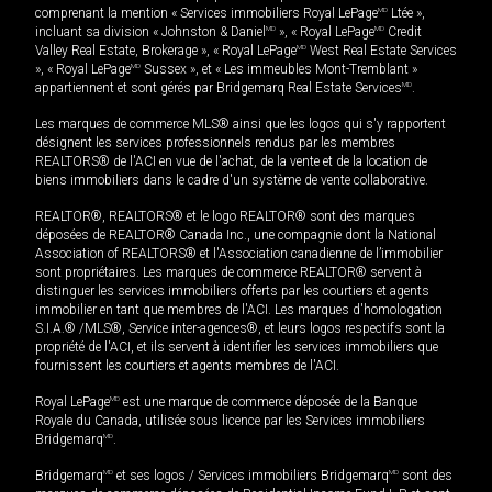
comprenant la mention « Services immobiliers Royal LePage
MD
Ltée »,
incluant sa division « Johnston & Daniel
MD
», « Royal LePage
MD
Credit
Valley Real Estate, Brokerage », « Royal LePage
MD
West Real Estate Services
», « Royal LePage
MD
Sussex », et « Les immeubles Mont-Tremblant »
appartiennent et sont gérés par Bridgemarq Real Estate Services
MD
.
Les marques de commerce MLS® ainsi que les logos qui s'y rapportent
désignent les services professionnels rendus par les membres
REALTORS® de l'ACI en vue de l'achat, de la vente et de la location de
biens immobiliers dans le cadre d'un système de vente collaborative.
REALTOR®, REALTORS® et le logo REALTOR® sont des marques
déposées de REALTOR® Canada Inc., une compagnie dont la National
Association of REALTORS® et l'Association canadienne de l’immobilier
sont propriétaires. Les marques de commerce REALTOR® servent à
distinguer les services immobiliers offerts par les courtiers et agents
immobilier en tant que membres de l'ACI. Les marques d'homologation
S.I.A.® /MLS®, Service inter-agences®, et leurs logos respectifs sont la
propriété de l'ACI, et ils servent à identifier les services immobiliers que
fournissent les courtiers et agents membres de l'ACI.
Royal LePage
MD
est une marque de commerce déposée de la Banque
Royale du Canada, utilisée sous licence par les Services immobiliers
Bridgemarq
MD
.
Bridgemarq
MD
et ses logos / Services immobiliers Bridgemarq
MD
sont des