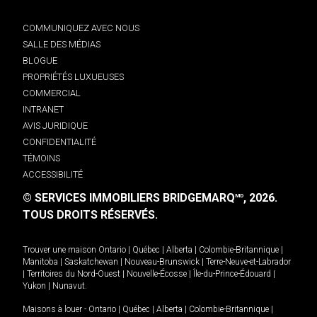
COMMUNIQUEZ AVEC NOUS
SALLE DES MÉDIAS
BLOGUE
PROPRIÉTÉS LUXUEUSES
COMMERCIAL
INTRANET
AVIS JURIDIQUE
CONFIDENTIALITÉ
TÉMOINS
ACCESSIBILITÉ
© SERVICES IMMOBILIERS BRIDGEMARQ
, 2026.
MD
TOUS DROITS RÉSERVÉS.
Trouver une maison
Ontario
|
Québec
|
Alberta
|
Colombie-Britannique
|
Manitoba
|
Saskatchewan
|
Nouveau-Brunswick
|
Terre-Neuve-et-Labrador
|
Territoires du Nord-Ouest
|
Nouvelle-Écosse
|
Île-du-Prince-Édouard
|
Yukon
|
Nunavut
.
Maisons à louer -
Ontario
|
Québec
|
Alberta
|
Colombie-Britannique
|