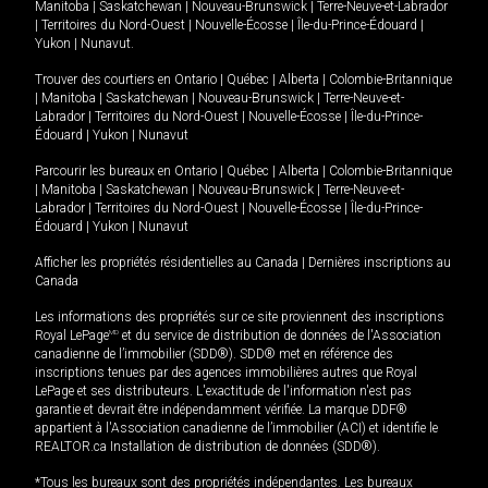
Manitoba
|
Saskatchewan
|
Nouveau-Brunswick
|
Terre-Neuve-et-Labrador
|
Territoires du Nord-Ouest
|
Nouvelle-Écosse
|
Île-du-Prince-Édouard
|
Yukon
|
Nunavut
.
Trouver des courtiers en
Ontario
|
Québec
|
Alberta
|
Colombie-Britannique
|
Manitoba
|
Saskatchewan
|
Nouveau-Brunswick
|
Terre-Neuve-et-
Labrador
|
Territoires du Nord-Ouest
|
Nouvelle-Écosse
|
Île-du-Prince-
Édouard
|
Yukon
|
Nunavut
Parcourir les bureaux en
Ontario
|
Québec
|
Alberta
|
Colombie-Britannique
|
Manitoba
|
Saskatchewan
|
Nouveau-Brunswick
|
Terre-Neuve-et-
Labrador
|
Territoires du Nord-Ouest
|
Nouvelle-Écosse
|
Île-du-Prince-
Édouard
|
Yukon
|
Nunavut
Afficher les propriétés résidentielles au Canada
|
Dernières inscriptions au
Canada
Les informations des propriétés sur ce site proviennent des inscriptions
Royal LePage
MD
et du service de distribution de données de l'Association
canadienne de l’immobilier (SDD®). SDD® met en référence des
inscriptions tenues par des agences immobilières autres que Royal
LePage et ses distributeurs. L'exactitude de l'information n'est pas
garantie et devrait être indépendamment vérifiée. La marque DDF®
appartient à l'Association canadienne de l’immobilier (ACI) et identifie le
REALTOR.ca Installation de distribution de données (SDD®).
*Tous les bureaux sont des propriétés indépendantes. Les bureaux