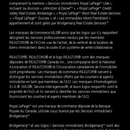
comprenant la mention « Services immobiliers Royal LePage
MD
Ltée »,
incluant sa division « Johnston & Daniel
MD
», « Royal LePage
MD
Credit
Valley Real Estate, Brokerage », « Royal LePage
MD
West Real Estate Services
», « Royal LePage
MD
Sussex », et « Les immeubles Mont-Tremblant »
appartiennent et sont gérés par Bridgemarq Real Estate Services
MD
.
Les marques de commerce MLS® ainsi que les logos qui s'y rapportent
désignent les services professionnels rendus par les membres
REALTORS® de l'ACI en vue de l'achat, de la vente et de la location de
biens immobiliers dans le cadre d'un système de vente collaborative.
REALTOR®, REALTORS® et le logo REALTOR® sont des marques
déposées de REALTOR® Canada Inc., une compagnie dont la National
Association of REALTORS® et l'Association canadienne de l’immobilier
sont propriétaires. Les marques de commerce REALTOR® servent à
distinguer les services immobiliers offerts par les courtiers et agents
immobilier en tant que membres de l'ACI. Les marques d'homologation
S.I.A.® /MLS®, Service inter-agences®, et leurs logos respectifs sont la
propriété de l'ACI, et ils servent à identifier les services immobiliers que
fournissent les courtiers et agents membres de l'ACI.
Royal LePage
MD
est une marque de commerce déposée de la Banque
Royale du Canada, utilisée sous licence par les Services immobiliers
Bridgemarq
MD
.
Bridgemarq
MD
et ses logos / Services immobiliers Bridgemarq
MD
sont des