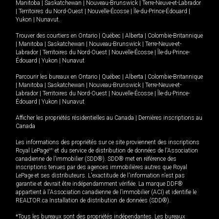
Manitoba
|
Saskatchewan
|
Nouveau-Brunswick
|
Terre-Neuve-et-Labrador
|
Territoires du Nord-Ouest
|
Nouvelle-Écosse
|
Île-du-Prince-Édouard
|
Yukon
|
Nunavut
.
Trouver des courtiers en
Ontario
|
Québec
|
Alberta
|
Colombie-Britannique
|
Manitoba
|
Saskatchewan
|
Nouveau-Brunswick
|
Terre-Neuve-et-
Labrador
|
Territoires du Nord-Ouest
|
Nouvelle-Écosse
|
Île-du-Prince-
Édouard
|
Yukon
|
Nunavut
Parcourir les bureaux en
Ontario
|
Québec
|
Alberta
|
Colombie-Britannique
|
Manitoba
|
Saskatchewan
|
Nouveau-Brunswick
|
Terre-Neuve-et-
Labrador
|
Territoires du Nord-Ouest
|
Nouvelle-Écosse
|
Île-du-Prince-
Édouard
|
Yukon
|
Nunavut
Afficher les propriétés résidentielles au Canada
|
Dernières inscriptions au
Canada
Les informations des propriétés sur ce site proviennent des inscriptions
Royal LePage
MD
et du service de distribution de données de l'Association
canadienne de l’immobilier (SDD®). SDD® met en référence des
inscriptions tenues par des agences immobilières autres que Royal
LePage et ses distributeurs. L'exactitude de l'information n'est pas
garantie et devrait être indépendamment vérifiée. La marque DDF®
appartient à l'Association canadienne de l’immobilier (ACI) et identifie le
REALTOR.ca Installation de distribution de données (SDD®).
*Tous les bureaux sont des propriétés indépendantes. Les bureaux