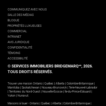
COMMUNIQUEZ AVEC NOUS
SALLE DES MÉDIAS
BLOGUE
PROPRIÉTÉS LUXUEUSES
COMMERCIAL
INTRANET
AVIS JURIDIQUE
CONFIDENTIALITÉ
TÉMOINS
ACCESSIBILITÉ
© SERVICES IMMOBILIERS BRIDGEMARQ
, 2026.
MD
TOUS DROITS RÉSERVÉS.
Trouver une maison
Ontario
|
Québec
|
Alberta
|
Colombie-Britannique
|
Manitoba
|
Saskatchewan
|
Nouveau-Brunswick
|
Terre-Neuve-et-Labrador
|
Territoires du Nord-Ouest
|
Nouvelle-Écosse
|
Île-du-Prince-Édouard
|
Yukon
|
Nunavut
.
Maisons à louer -
Ontario
|
Québec
|
Alberta
|
Colombie-Britannique
|