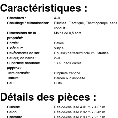
Caractéristiques :
Chambres :
4+0
Chauffage / climatisation:
Plinthes, Électrique, Thermopompe  sans
conduit
Dimensions de la
Moins de 0,5 acre
propriété:
Entrée:
Pavée
Extérieur:
Vinyle
Revêtements de sol:
Coussin/carreaux/linoléum, Stratifié
Salle(s) de bains :
2+0
Superficie habitable
1392 Pieds carrés
(approx):
Titre darrivée:
Propriété franche
Toiture:
Bardeaux d'asphalte
Eau:
Puits
Détails des pièces :
Cuisine
Rez-de-chaussé
4.01 m x 4.67 m
Salon
Rez-de-chaussé
2.92 m x 3.45 m
Chambre
Rez-de-chaussé
2.90 m x 2.97 m