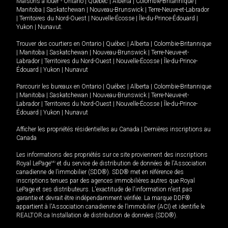
Maisons à louer -
Ontario
|
Québec
|
Alberta
|
Colombie-Britannique
|
Manitoba
|
Saskatchewan
|
Nouveau-Brunswick
|
Terre-Neuve-et-Labrador
|
Territoires du Nord-Ouest
|
Nouvelle-Écosse
|
Île-du-Prince-Édouard
|
Yukon
|
Nunavut
.
Trouver des courtiers en
Ontario
|
Québec
|
Alberta
|
Colombie-Britannique
|
Manitoba
|
Saskatchewan
|
Nouveau-Brunswick
|
Terre-Neuve-et-
Labrador
|
Territoires du Nord-Ouest
|
Nouvelle-Écosse
|
Île-du-Prince-
Édouard
|
Yukon
|
Nunavut
Parcourir les bureaux en
Ontario
|
Québec
|
Alberta
|
Colombie-Britannique
|
Manitoba
|
Saskatchewan
|
Nouveau-Brunswick
|
Terre-Neuve-et-
Labrador
|
Territoires du Nord-Ouest
|
Nouvelle-Écosse
|
Île-du-Prince-
Édouard
|
Yukon
|
Nunavut
Afficher les propriétés résidentielles au Canada
|
Dernières inscriptions au
Canada
Les informations des propriétés sur ce site proviennent des inscriptions
Royal LePage
MD
et du service de distribution de données de l'Association
canadienne de l’immobilier (SDD®). SDD® met en référence des
inscriptions tenues par des agences immobilières autres que Royal
LePage et ses distributeurs. L'exactitude de l'information n'est pas
garantie et devrait être indépendamment vérifiée. La marque DDF®
appartient à l'Association canadienne de l’immobilier (ACI) et identifie le
REALTOR.ca Installation de distribution de données (SDD®).