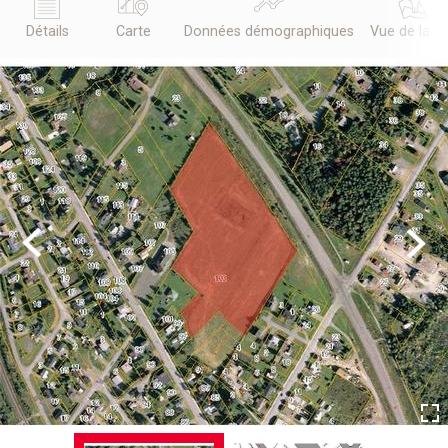
Détails
Carte
Données démographiques
Vue de la r
Previous
Next