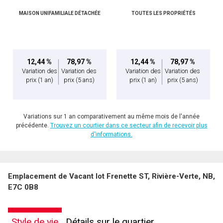
MAISON UNIFAMILIALE DÉTACHÉE
TOUTES LES PROPRIÉTÉS
12,44 %
78,97 %
12,44 %
78,97 %
Variation des
Variation des
Variation des
Variation des
prix
(1 an)
prix
(5 ans)
prix
(1 an)
prix
(5 ans)
Variations sur 1 an comparativement au même mois de l'année
précédente.
Trouvez un courtier dans ce secteur afin de recevoir plus
d'informations.
Emplacement de Vacant lot Frenette ST, Rivière-Verte, NB,
E7C 0B8
Style de vie
Détails sur le quartier