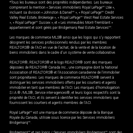
*Tous les bureaux sont des propriétés indépendantes. Les bureaux
comprenant la mention « Services immobiliers Royal LePage
MD
Ltée »,
incluant sa division « Johnston & Daniel
MD
», « Royal LePage
MD
Credit
Valley Real Estate, Brokerage », « Royal LePage
MD
West Real Estate Services
», « Royal LePage
MD
Sussex », et « Les immeubles Mont-Tremblant »
appartiennent et sont gérés par Bridgemarq Real Estate Services
MD
.
Les marques de commerce MLS® ainsi que les logos qui s'y rapportent
désignent les services professionnels rendus par les membres
REALTORS® de l'ACI en vue de l'achat, de la vente et de la location de
biens immobiliers dans le cadre d'un système de vente collaborative.
REALTOR®, REALTORS® et le logo REALTOR® sont des marques
déposées de REALTOR® Canada Inc., une compagnie dont la National
Association of REALTORS® et l'Association canadienne de l’immobilier
sont propriétaires. Les marques de commerce REALTOR® servent à
distinguer les services immobiliers offerts par les courtiers et agents
immobilier en tant que membres de l'ACI. Les marques d'homologation
S.I.A.® /MLS®, Service inter-agences®, et leurs logos respectifs sont la
propriété de l'ACI, et ils servent à identifier les services immobiliers que
fournissent les courtiers et agents membres de l'ACI.
Royal LePage
MD
est une marque de commerce déposée de la Banque
Royale du Canada, utilisée sous licence par les Services immobiliers
Bridgemarq
MD
.
Bridgemarq
MD
et ses logos / Services immobiliers Bridgemarq
MD
sont des