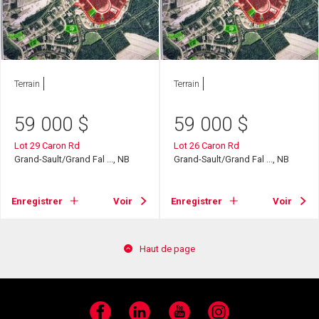
Terrain
Terrain
59 000
$
59 000
$
Lot 29 Caron Rd
Lot 26 Caron Rd
Grand-Sault/Grand Fal ..., NB
Grand-Sault/Grand Fal ..., NB
Enregistrer
Voir
Enregistrer
Voir
Haut de page
Facebook
LinkedIn
YouTube
Instagram