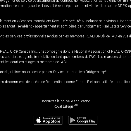
LePage
et du service de distribution de données de l'Association canadienne de l’im
rmation n'est pas garantie et devrait être indépendamment vérifiée. La marque DDF® appa
la mention « Services immobiliers Royal LePage
MD
Ltée », incluant sa division « Johnst
bles Mont-Tremblant » appartiennent et sont gérés par Bridgemarq Real Estate Servic
 les services professionnels rendus par les membres REALTORS® de l'ACI en vue de l'a
TOR® Canada Inc., une compagnie dont la National Association of REALTORS® et l'
s courtiers et agents immobilier en tant que membres de l'ACI. Les marques d'homolog
ssent les courtiers et agents membres de l'ACI.
da, utilisée sous licence par les Services immobiliers Bridgemarq
MD
.
s de commerce déposées de Residential Income Fund L.P. et sont utilisées sous lice
Découvrez la nouvelle application
MD
Royal LePage