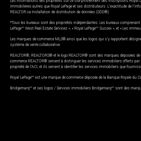
Les informations des propriétés sur ce site proviennent des inscriptions Royal 
immobilières autres que Royal LePage et ses distributeurs. L'exactitude de l'info
REALTOR.ca Installation de distribution de données (SDD®).
*Tous les bureaux sont des propriétés indépendantes. Les bureaux comprenant 
LePage
MD
West Real Estate Services », « Royal LePage
MD
Sussex », et « Les immeu
Les marques de commerce MLS® ainsi que les logos qui s'y rapportent désignent
système de vente collaborative.
REALTOR®, REALTORS® et le logo REALTOR® sont des marques déposées de REAL
commerce REALTOR® servent à distinguer les services immobiliers offerts par le
propriété de l'ACI, et ils servent à identifier les services immobiliers que fourni
Royal LePage
MD
est une marque de commerce déposée de la Banque Royale du Cana
Bridgemarq
MD
et ses logos / Services immobiliers Bridgemarq
MD
sont des marque