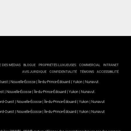
E DES MÉDIAS
BLOGUE
PROPRIÉTÉS LUXUEUSES
COMMERCIAL
INTRANET
AVIS JURIDIQUE
CONFIDENTIALITÉ
TÉMOINS
ACCESSIBILITÉ
-Ouest
|
Nouvelle-Écosse
|
Île-du-Prince-Édouard
|
Yukon
|
Nunavut
.
est
|
Nouvelle-Écosse
|
Île-du-Prince-Édouard
|
Yukon
|
Nunavut
.
Nord-Ouest
|
Nouvelle-Écosse
|
Île-du-Prince-Édouard
|
Yukon
|
Nunavut
Nord-Ouest
|
Nouvelle-Écosse
|
Île-du-Prince-Édouard
|
Yukon
|
Nunavut