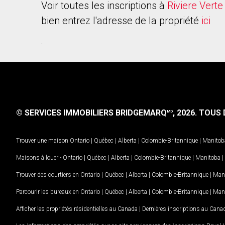
Voir toutes les inscriptions à
Riviere Verte
bien entrez l'adresse de la propriété
ici
.
© SERVICES IMMOBILIERS BRIDGEMARQ
, 2026.
TOUS D
MD
Trouver une maison
Ontario
|
Québec
|
Alberta
|
Colombie-Britannique
|
Manitob
Maisons à louer -
Ontario
|
Québec
|
Alberta
|
Colombie-Britannique
|
Manitoba
|
Trouver des courtiers en
Ontario
|
Québec
|
Alberta
|
Colombie-Britannique
|
Man
Parcourir les bureaux en
Ontario
|
Québec
|
Alberta
|
Colombie-Britannique
|
Man
Afficher les propriétés résidentielles au Canada
|
Dernières inscriptions au Cana