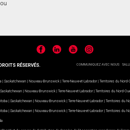
ou
Facebook
LinkedIn
YouTube
Instagram
ROITS RÉSERVÉS.
COMMUNIQUEZ AVEC NOUS
SALL
a
|
Saskatchewan
|
Nouveau-Brunswick
|
Terre-Neuve-et-Labrador
|
Territoires du Nord
Saskatchewan
|
Nouveau-Brunswick
|
Terre-Neuve-et-Labrador
|
Territoires du Nord-Ou
itoba
|
Saskatchewan
|
Nouveau-Brunswick
|
Terre-Neuve-et-Labrador
|
Territoires du 
itoba
|
Saskatchewan
|
Nouveau-Brunswick
|
Terre-Neuve-et-Labrador
|
Territoires du 
da
MD