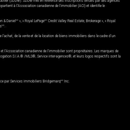
mobilier (SDD®). SDD® met en référence des inscriptions tenues par des agences
rtient à l'Association canadienne de l’immobilier (ACI) et identifie le
on & Daniel
MD
», « Royal LePage
MD
Credit Valley Real Estate, Brokerage », « Royal
es
MD
.
chat, de la vente et de la location de biens immobiliers dans le cadre d'un
Association canadienne de l’immobilier sont propriétaires. Les marques de
ation S.I.A.® /MLS®, Service inter-agences®, et leurs logos respectifs sont la
nce par Services immobiliers Bridgemarq
MD
Inc.