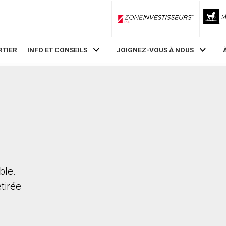
ZoneInvestisseurs RLP
RTIER
INFO ET CONSEILS
JOIGNEZ-VOUS À NOUS
ble.
etirée