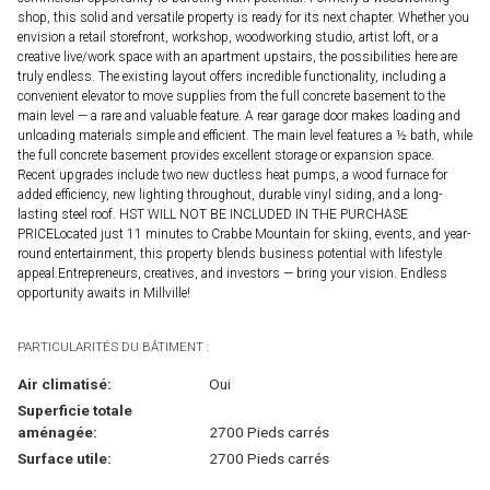
shop, this solid and versatile property is ready for its next chapter. Whether you
envision a retail storefront, workshop, woodworking studio, artist loft, or a
creative live/work space with an apartment upstairs, the possibilities here are
truly endless. The existing layout offers incredible functionality, including a
convenient elevator to move supplies from the full concrete basement to the
main level — a rare and valuable feature. A rear garage door makes loading and
unloading materials simple and efficient. The main level features a ½ bath, while
the full concrete basement provides excellent storage or expansion space.
Recent upgrades include two new ductless heat pumps, a wood furnace for
added efficiency, new lighting throughout, durable vinyl siding, and a long-
lasting steel roof. HST WILL NOT BE INCLUDED IN THE PURCHASE
PRICELocated just 11 minutes to Crabbe Mountain for skiing, events, and year-
round entertainment, this property blends business potential with lifestyle
appeal.Entrepreneurs, creatives, and investors — bring your vision. Endless
opportunity awaits in Millville!
PARTICULARITÉS DU BÂTIMENT :
Air climatisé:
Oui
Superficie totale
aménagée:
2700 Pieds carrés
Surface utile:
2700 Pieds carrés