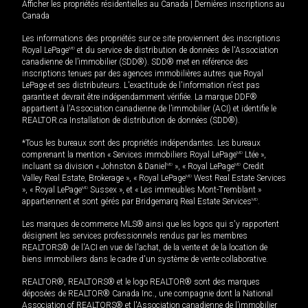
Afficher les propriétés résidentielles au Canada
|
Dernières inscriptions au
Canada
Les informations des propriétés sur ce site proviennent des inscriptions
Royal LePage
MD
et du service de distribution de données de l'Association
canadienne de l’immobilier (SDD®). SDD® met en référence des
inscriptions tenues par des agences immobilières autres que Royal
LePage et ses distributeurs. L'exactitude de l'information n'est pas
garantie et devrait être indépendamment vérifiée. La marque DDF®
appartient à l'Association canadienne de l’immobilier (ACI) et identifie le
REALTOR.ca Installation de distribution de données (SDD®).
*Tous les bureaux sont des propriétés indépendantes. Les bureaux
comprenant la mention « Services immobiliers Royal LePage
MD
Ltée »,
incluant sa division « Johnston & Daniel
MD
», « Royal LePage
MD
Credit
Valley Real Estate, Brokerage », « Royal LePage
MD
West Real Estate Services
», « Royal LePage
MD
Sussex », et « Les immeubles Mont-Tremblant »
appartiennent et sont gérés par Bridgemarq Real Estate Services
MD
.
Les marques de commerce MLS® ainsi que les logos qui s'y rapportent
désignent les services professionnels rendus par les membres
REALTORS® de l'ACI en vue de l'achat, de la vente et de la location de
biens immobiliers dans le cadre d'un système de vente collaborative.
REALTOR®, REALTORS® et le logo REALTOR® sont des marques
déposées de REALTOR® Canada Inc., une compagnie dont la National
Association of REALTORS® et l'Association canadienne de l’immobilier