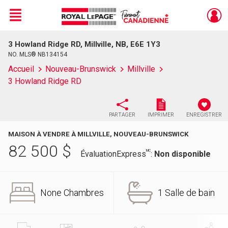
Menu
3 Howland Ridge RD, Millville, NB, E6E 1Y3
Live
En Direct
NO. MLS® NB134154
Accueil
Nouveau-Brunswick
Millville
3 Howland Ridge RD
PARTAGER
IMPRIMER
ENREGISTRER
MAISON À VENDRE À MILLVILLE, NOUVEAU-BRUNSWICK
82 500
$
MC
ÉvaluationExpress
:
Non disponible
None Chambres
1 Salle de bain