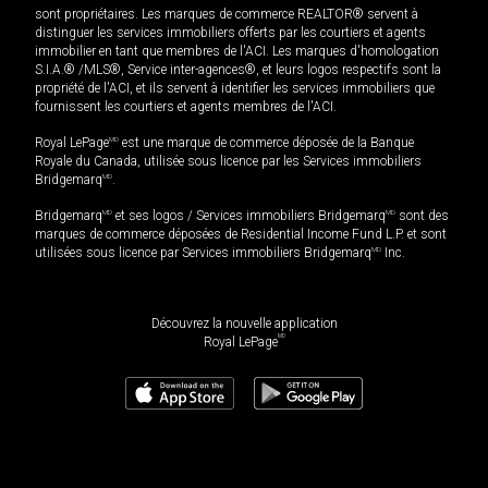
sont propriétaires. Les marques de commerce REALTOR® servent à
distinguer les services immobiliers offerts par les courtiers et agents
immobilier en tant que membres de l'ACI. Les marques d'homologation
S.I.A.® /MLS®, Service inter-agences®, et leurs logos respectifs sont la
propriété de l'ACI, et ils servent à identifier les services immobiliers que
fournissent les courtiers et agents membres de l'ACI.
Royal LePage
MD
est une marque de commerce déposée de la Banque
Royale du Canada, utilisée sous licence par les Services immobiliers
Bridgemarq
MD
.
Bridgemarq
MD
et ses logos / Services immobiliers Bridgemarq
MD
sont des
marques de commerce déposées de Residential Income Fund L.P. et sont
utilisées sous licence par Services immobiliers Bridgemarq
MD
Inc.
Découvrez la nouvelle application
MD
Royal LePage
82 500
$
Planifier une visite
Demander plus d'information