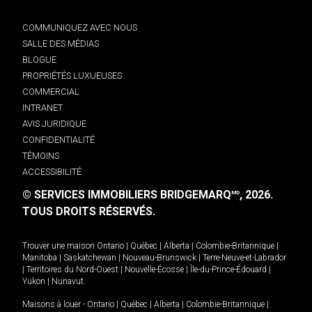
COMMUNIQUEZ AVEC NOUS
SALLE DES MÉDIAS
BLOGUE
PROPRIÉTÉS LUXUEUSES
COMMERCIAL
INTRANET
AVIS JURIDIQUE
CONFIDENTIALITÉ
TÉMOINS
ACCESSIBILITÉ
© SERVICES IMMOBILIERS BRIDGEMARQ
, 2026.
MD
TOUS DROITS RÉSERVÉS.
Trouver une maison
Ontario
|
Québec
|
Alberta
|
Colombie-Britannique
|
Manitoba
|
Saskatchewan
|
Nouveau-Brunswick
|
Terre-Neuve-et-Labrador
|
Territoires du Nord-Ouest
|
Nouvelle-Écosse
|
Île-du-Prince-Édouard
|
Yukon
|
Nunavut
.
Maisons à louer -
Ontario
|
Québec
|
Alberta
|
Colombie-Britannique
|