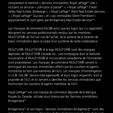
comprenant la mention « Services immobiliers Royal LePage
MD
Ltée »,
incluant sa division « Johnston & Daniel
MD
», « Royal LePage
MD
Credit
Valley Real Estate, Brokerage », « Royal LePage
MD
West Real Estate Services
», « Royal LePage
MD
Sussex », et « Les immeubles Mont-Tremblant »
appartiennent et sont gérés par Bridgemarq Real Estate Services
MD
.
Les marques de commerce MLS® ainsi que les logos qui s'y rapportent
désignent les services professionnels rendus par les membres
REALTORS® de l'ACI en vue de l'achat, de la vente et de la location de
biens immobiliers dans le cadre d'un système de vente collaborative.
REALTOR®, REALTORS® et le logo REALTOR® sont des marques
déposées de REALTOR® Canada Inc., une compagnie dont la National
Association of REALTORS® et l'Association canadienne de l’immobilier
sont propriétaires. Les marques de commerce REALTOR® servent à
distinguer les services immobiliers offerts par les courtiers et agents
immobilier en tant que membres de l'ACI. Les marques d'homologation
S.I.A.® /MLS®, Service inter-agences®, et leurs logos respectifs sont la
propriété de l'ACI, et ils servent à identifier les services immobiliers que
fournissent les courtiers et agents membres de l'ACI.
Royal LePage
MD
est une marque de commerce déposée de la Banque
Royale du Canada, utilisée sous licence par les Services immobiliers
Bridgemarq
MD
.
Bridgemarq
MD
et ses logos / Services immobiliers Bridgemarq
MD
sont des