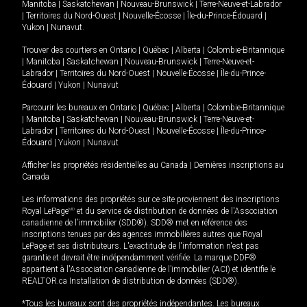
Manitoba
|
Saskatchewan
|
Nouveau-Brunswick
|
Terre-Neuve-et-Labrador
|
Territoires du Nord-Ouest
|
Nouvelle-Écosse
|
Île-du-Prince-Édouard
|
Yukon
|
Nunavut
.
Trouver des courtiers en
Ontario
|
Québec
|
Alberta
|
Colombie-Britannique
|
Manitoba
|
Saskatchewan
|
Nouveau-Brunswick
|
Terre-Neuve-et-
Labrador
|
Territoires du Nord-Ouest
|
Nouvelle-Écosse
|
Île-du-Prince-
Édouard
|
Yukon
|
Nunavut
Parcourir les bureaux en
Ontario
|
Québec
|
Alberta
|
Colombie-Britannique
|
Manitoba
|
Saskatchewan
|
Nouveau-Brunswick
|
Terre-Neuve-et-
Labrador
|
Territoires du Nord-Ouest
|
Nouvelle-Écosse
|
Île-du-Prince-
Édouard
|
Yukon
|
Nunavut
Afficher les propriétés résidentielles au Canada
|
Dernières inscriptions au
Canada
Les informations des propriétés sur ce site proviennent des inscriptions
Royal LePage
MD
et du service de distribution de données de l'Association
canadienne de l’immobilier (SDD®). SDD® met en référence des
inscriptions tenues par des agences immobilières autres que Royal
LePage et ses distributeurs. L'exactitude de l'information n'est pas
garantie et devrait être indépendamment vérifiée. La marque DDF®
appartient à l'Association canadienne de l’immobilier (ACI) et identifie le
REALTOR.ca Installation de distribution de données (SDD®).
*Tous les bureaux sont des propriétés indépendantes. Les bureaux