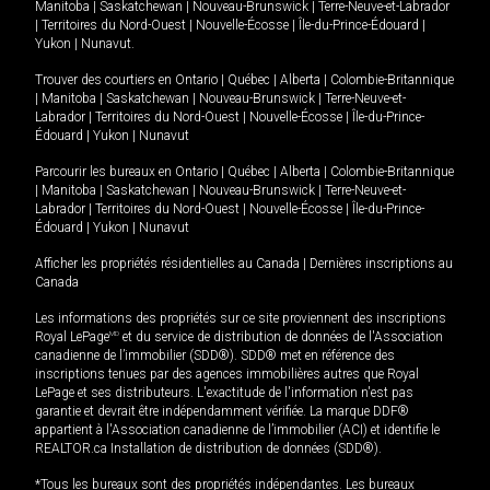
Manitoba
|
Saskatchewan
|
Nouveau-Brunswick
|
Terre-Neuve-et-Labrador
|
Territoires du Nord-Ouest
|
Nouvelle-Écosse
|
Île-du-Prince-Édouard
|
Yukon
|
Nunavut
.
Trouver des courtiers en
Ontario
|
Québec
|
Alberta
|
Colombie-Britannique
|
Manitoba
|
Saskatchewan
|
Nouveau-Brunswick
|
Terre-Neuve-et-
Labrador
|
Territoires du Nord-Ouest
|
Nouvelle-Écosse
|
Île-du-Prince-
Édouard
|
Yukon
|
Nunavut
Parcourir les bureaux en
Ontario
|
Québec
|
Alberta
|
Colombie-Britannique
|
Manitoba
|
Saskatchewan
|
Nouveau-Brunswick
|
Terre-Neuve-et-
Labrador
|
Territoires du Nord-Ouest
|
Nouvelle-Écosse
|
Île-du-Prince-
Édouard
|
Yukon
|
Nunavut
Afficher les propriétés résidentielles au Canada
|
Dernières inscriptions au
Canada
Les informations des propriétés sur ce site proviennent des inscriptions
Royal LePage
MD
et du service de distribution de données de l'Association
canadienne de l’immobilier (SDD®). SDD® met en référence des
inscriptions tenues par des agences immobilières autres que Royal
LePage et ses distributeurs. L'exactitude de l'information n'est pas
garantie et devrait être indépendamment vérifiée. La marque DDF®
appartient à l'Association canadienne de l’immobilier (ACI) et identifie le
REALTOR.ca Installation de distribution de données (SDD®).
*Tous les bureaux sont des propriétés indépendantes. Les bureaux