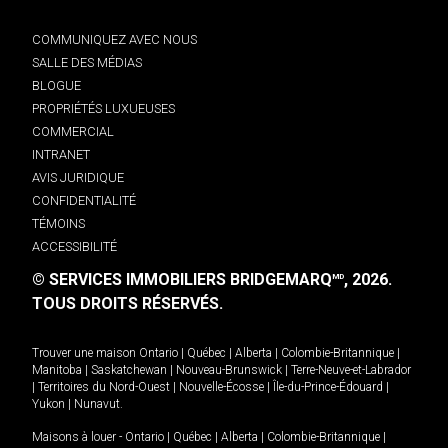
COMMUNIQUEZ AVEC NOUS
SALLE DES MÉDIAS
BLOGUE
PROPRIÉTÉS LUXUEUSES
COMMERCIAL
INTRANET
AVIS JURIDIQUE
CONFIDENTIALITÉ
TÉMOINS
ACCESSIBILITÉ
© SERVICES IMMOBILIERS BRIDGEMARQ
, 2026.
MD
TOUS DROITS RÉSERVÉS.
Trouver une maison
Ontario
|
Québec
|
Alberta
|
Colombie-Britannique
|
Manitoba
|
Saskatchewan
|
Nouveau-Brunswick
|
Terre-Neuve-et-Labrador
|
Territoires du Nord-Ouest
|
Nouvelle-Écosse
|
Île-du-Prince-Édouard
|
Yukon
|
Nunavut
.
Maisons à louer -
Ontario
|
Québec
|
Alberta
|
Colombie-Britannique
|