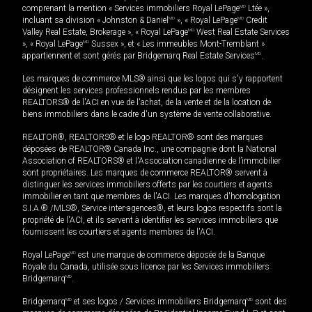
comprenant la mention « Services immobiliers Royal LePage
MD
Ltée »,
incluant sa division « Johnston & Daniel
MD
», « Royal LePage
MD
Credit
Valley Real Estate, Brokerage », « Royal LePage
MD
West Real Estate Services
», « Royal LePage
MD
Sussex », et « Les immeubles Mont-Tremblant »
appartiennent et sont gérés par Bridgemarq Real Estate Services
MD
.
Les marques de commerce MLS® ainsi que les logos qui s'y rapportent
désignent les services professionnels rendus par les membres
REALTORS® de l'ACI en vue de l'achat, de la vente et de la location de
biens immobiliers dans le cadre d'un système de vente collaborative.
REALTOR®, REALTORS® et le logo REALTOR® sont des marques
déposées de REALTOR® Canada Inc., une compagnie dont la National
Association of REALTORS® et l'Association canadienne de l’immobilier
sont propriétaires. Les marques de commerce REALTOR® servent à
distinguer les services immobiliers offerts par les courtiers et agents
immobilier en tant que membres de l'ACI. Les marques d'homologation
S.I.A.® /MLS®, Service inter-agences®, et leurs logos respectifs sont la
propriété de l'ACI, et ils servent à identifier les services immobiliers que
fournissent les courtiers et agents membres de l'ACI.
Royal LePage
MD
est une marque de commerce déposée de la Banque
Royale du Canada, utilisée sous licence par les Services immobiliers
Bridgemarq
MD
.
Bridgemarq
MD
et ses logos / Services immobiliers Bridgemarq
MD
sont des