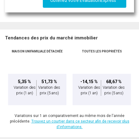
Obtenez votre ÉvaluationExpress
Tendances des prix du marché immobilier
MAISON UNIFAMILIALE DÉTACHÉE
TOUTES LES PROPRIÉTÉS
5,35 %
51,73 %
-14,15 %
68,67 %
Variation des
Variation des
Variation des
Variation des
prix
(1 an)
prix
(5 ans)
prix
(1 an)
prix
(5 ans)
Variations sur 1 an comparativement au même mois de l'année
précédente.
Trouvez un courtier dans ce secteur afin de recevoir plus
d'informations.