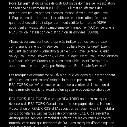
Royal LePage
MD
et du service de distribution de données de l'Association
canadienne de l’immobilier (SDD®). SDD® met en référence des
inscriptions tenues par des agences immobilières autres que Royal
LePage et ses distributeurs. L'exactitude de l'information n'est pas
garantie et devrait être indépendamment vérifiée. La marque DDF®
appartient à l'Association canadienne de l’immobilier (ACI) et identifie le
REALTOR.ca Installation de distribution de données (SDD®).
*Tous les bureaux sont des propriétés indépendantes. Les bureaux
comprenant la mention « Services immobiliers Royal LePage
MD
Ltée »,
incluant sa division « Johnston & Daniel
MD
», « Royal LePage
MD
Credit
Valley Real Estate, Brokerage », « Royal LePage
MD
West Real Estate Services
», « Royal LePage
MD
Sussex », et « Les immeubles Mont-Tremblant »
appartiennent et sont gérés par Bridgemarq Real Estate Services
MD
.
Les marques de commerce MLS® ainsi que les logos qui s'y rapportent
désignent les services professionnels rendus par les membres
REALTORS® de l'ACI en vue de l'achat, de la vente et de la location de
biens immobiliers dans le cadre d'un système de vente collaborative.
REALTOR®, REALTORS® et le logo REALTOR® sont des marques
déposées de REALTOR® Canada Inc., une compagnie dont la National
Association of REALTORS® et l'Association canadienne de l’immobilier
sont propriétaires. Les marques de commerce REALTOR® servent à
distinguer les services immobiliers offerts par les courtiers et agents
immobilier en tant que membres de l'ACI. Les marques d'homologation