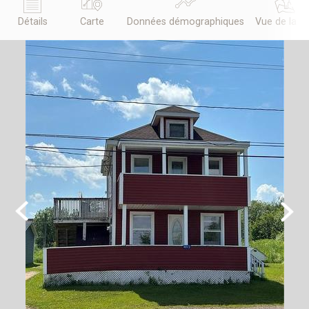
Détails
Carte
Données démographiques
Vue de la r
Previous
Next