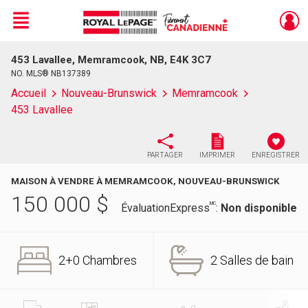
Menu
453 Lavallee, Memramcook, NB, E4K 3C7
Live
En Direct
NO. MLS® NB137389
Accueil
Nouveau-Brunswick
Memramcook
453 Lavallee
PARTAGER
IMPRIMER
ENREGISTRER
MAISON À VENDRE À MEMRAMCOOK, NOUVEAU-BRUNSWICK
150 000
$
MC
ÉvaluationExpress
:
Non disponible
2+0 Chambres
2 Salles de bain