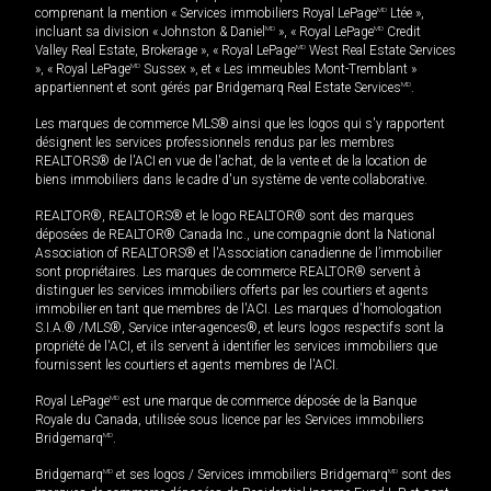
comprenant la mention « Services immobiliers Royal LePage
MD
Ltée »,
incluant sa division « Johnston & Daniel
MD
», « Royal LePage
MD
Credit
Valley Real Estate, Brokerage », « Royal LePage
MD
West Real Estate Services
», « Royal LePage
MD
Sussex », et « Les immeubles Mont-Tremblant »
appartiennent et sont gérés par Bridgemarq Real Estate Services
MD
.
Les marques de commerce MLS® ainsi que les logos qui s'y rapportent
désignent les services professionnels rendus par les membres
REALTORS® de l'ACI en vue de l'achat, de la vente et de la location de
biens immobiliers dans le cadre d'un système de vente collaborative.
REALTOR®, REALTORS® et le logo REALTOR® sont des marques
déposées de REALTOR® Canada Inc., une compagnie dont la National
Association of REALTORS® et l'Association canadienne de l’immobilier
sont propriétaires. Les marques de commerce REALTOR® servent à
distinguer les services immobiliers offerts par les courtiers et agents
immobilier en tant que membres de l'ACI. Les marques d'homologation
S.I.A.® /MLS®, Service inter-agences®, et leurs logos respectifs sont la
propriété de l'ACI, et ils servent à identifier les services immobiliers que
fournissent les courtiers et agents membres de l'ACI.
Royal LePage
MD
est une marque de commerce déposée de la Banque
Royale du Canada, utilisée sous licence par les Services immobiliers
Bridgemarq
MD
.
Bridgemarq
MD
et ses logos / Services immobiliers Bridgemarq
MD
sont des