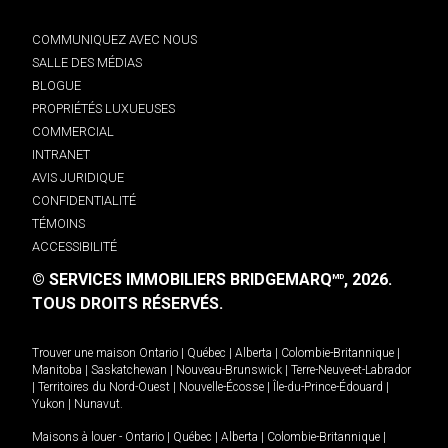
COMMUNIQUEZ AVEC NOUS
SALLE DES MÉDIAS
BLOGUE
PROPRIÉTÉS LUXUEUSES
COMMERCIAL
INTRANET
AVIS JURIDIQUE
CONFIDENTIALITÉ
TÉMOINS
ACCESSIBILITÉ
© SERVICES IMMOBILIERS BRIDGEMARQ
, 2026.
MD
TOUS DROITS RÉSERVÉS.
Trouver une maison
Ontario
|
Québec
|
Alberta
|
Colombie-Britannique
|
Manitoba
|
Saskatchewan
|
Nouveau-Brunswick
|
Terre-Neuve-et-Labrador
|
Territoires du Nord-Ouest
|
Nouvelle-Écosse
|
Île-du-Prince-Édouard
|
Yukon
|
Nunavut
.
Maisons à louer -
Ontario
|
Québec
|
Alberta
|
Colombie-Britannique
|