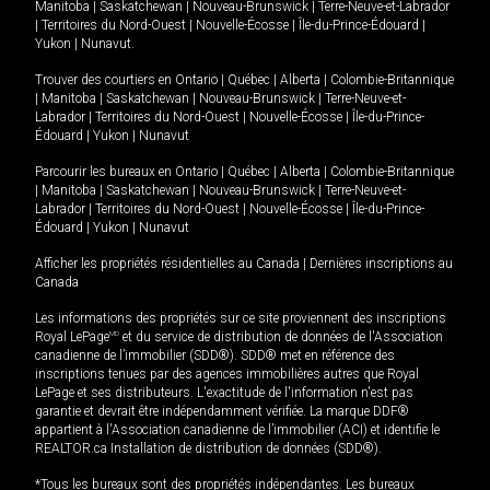
Manitoba
|
Saskatchewan
|
Nouveau-Brunswick
|
Terre-Neuve-et-Labrador
|
Territoires du Nord-Ouest
|
Nouvelle-Écosse
|
Île-du-Prince-Édouard
|
Yukon
|
Nunavut
.
Trouver des courtiers en
Ontario
|
Québec
|
Alberta
|
Colombie-Britannique
|
Manitoba
|
Saskatchewan
|
Nouveau-Brunswick
|
Terre-Neuve-et-
Labrador
|
Territoires du Nord-Ouest
|
Nouvelle-Écosse
|
Île-du-Prince-
Édouard
|
Yukon
|
Nunavut
Parcourir les bureaux en
Ontario
|
Québec
|
Alberta
|
Colombie-Britannique
|
Manitoba
|
Saskatchewan
|
Nouveau-Brunswick
|
Terre-Neuve-et-
Labrador
|
Territoires du Nord-Ouest
|
Nouvelle-Écosse
|
Île-du-Prince-
Édouard
|
Yukon
|
Nunavut
Afficher les propriétés résidentielles au Canada
|
Dernières inscriptions au
Canada
Les informations des propriétés sur ce site proviennent des inscriptions
Royal LePage
MD
et du service de distribution de données de l'Association
canadienne de l’immobilier (SDD®). SDD® met en référence des
inscriptions tenues par des agences immobilières autres que Royal
LePage et ses distributeurs. L'exactitude de l'information n'est pas
garantie et devrait être indépendamment vérifiée. La marque DDF®
appartient à l'Association canadienne de l’immobilier (ACI) et identifie le
REALTOR.ca Installation de distribution de données (SDD®).
*Tous les bureaux sont des propriétés indépendantes. Les bureaux