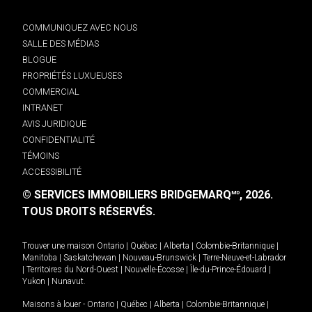
COMMUNIQUEZ AVEC NOUS
SALLE DES MÉDIAS
BLOGUE
PROPRIÉTÉS LUXUEUSES
COMMERCIAL
INTRANET
AVIS JURIDIQUE
CONFIDENTIALITÉ
TÉMOINS
ACCESSIBILITÉ
© SERVICES IMMOBILIERS BRIDGEMARQ
, 2026.
MD
TOUS DROITS RÉSERVÉS.
Trouver une maison
Ontario
|
Québec
|
Alberta
|
Colombie-Britannique
|
Manitoba
|
Saskatchewan
|
Nouveau-Brunswick
|
Terre-Neuve-et-Labrador
|
Territoires du Nord-Ouest
|
Nouvelle-Écosse
|
Île-du-Prince-Édouard
|
Yukon
|
Nunavut
.
Maisons à louer -
Ontario
|
Québec
|
Alberta
|
Colombie-Britannique
|