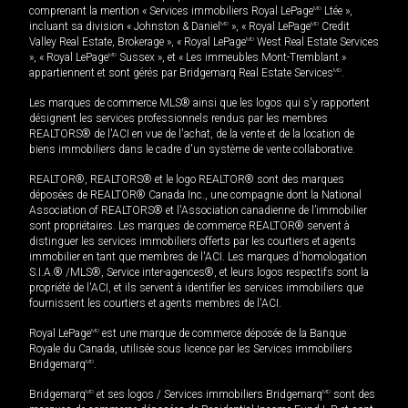
comprenant la mention « Services immobiliers Royal LePage
MD
Ltée »,
incluant sa division « Johnston & Daniel
MD
», « Royal LePage
MD
Credit
Valley Real Estate, Brokerage », « Royal LePage
MD
West Real Estate Services
», « Royal LePage
MD
Sussex », et « Les immeubles Mont-Tremblant »
appartiennent et sont gérés par Bridgemarq Real Estate Services
MD
.
Les marques de commerce MLS® ainsi que les logos qui s'y rapportent
désignent les services professionnels rendus par les membres
REALTORS® de l'ACI en vue de l'achat, de la vente et de la location de
biens immobiliers dans le cadre d'un système de vente collaborative.
REALTOR®, REALTORS® et le logo REALTOR® sont des marques
déposées de REALTOR® Canada Inc., une compagnie dont la National
Association of REALTORS® et l'Association canadienne de l’immobilier
sont propriétaires. Les marques de commerce REALTOR® servent à
distinguer les services immobiliers offerts par les courtiers et agents
immobilier en tant que membres de l'ACI. Les marques d'homologation
S.I.A.® /MLS®, Service inter-agences®, et leurs logos respectifs sont la
propriété de l'ACI, et ils servent à identifier les services immobiliers que
fournissent les courtiers et agents membres de l'ACI.
Royal LePage
MD
est une marque de commerce déposée de la Banque
Royale du Canada, utilisée sous licence par les Services immobiliers
Bridgemarq
MD
.
Bridgemarq
MD
et ses logos / Services immobiliers Bridgemarq
MD
sont des