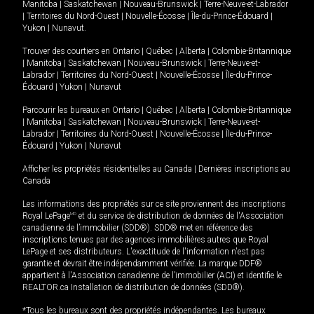
Manitoba
|
Saskatchewan
|
Nouveau-Brunswick
|
Terre-Neuve-et-Labrador
|
Territoires du Nord-Ouest
|
Nouvelle-Écosse
|
Île-du-Prince-Édouard
|
Yukon
|
Nunavut
.
Trouver des courtiers en
Ontario
|
Québec
|
Alberta
|
Colombie-Britannique
|
Manitoba
|
Saskatchewan
|
Nouveau-Brunswick
|
Terre-Neuve-et-
Labrador
|
Territoires du Nord-Ouest
|
Nouvelle-Écosse
|
Île-du-Prince-
Édouard
|
Yukon
|
Nunavut
Parcourir les bureaux en
Ontario
|
Québec
|
Alberta
|
Colombie-Britannique
|
Manitoba
|
Saskatchewan
|
Nouveau-Brunswick
|
Terre-Neuve-et-
Labrador
|
Territoires du Nord-Ouest
|
Nouvelle-Écosse
|
Île-du-Prince-
Édouard
|
Yukon
|
Nunavut
Afficher les propriétés résidentielles au Canada
|
Dernières inscriptions au
Canada
Les informations des propriétés sur ce site proviennent des inscriptions
Royal LePage
MD
et du service de distribution de données de l'Association
canadienne de l’immobilier (SDD®). SDD® met en référence des
inscriptions tenues par des agences immobilières autres que Royal
LePage et ses distributeurs. L'exactitude de l'information n'est pas
garantie et devrait être indépendamment vérifiée. La marque DDF®
appartient à l'Association canadienne de l’immobilier (ACI) et identifie le
REALTOR.ca Installation de distribution de données (SDD®).
*Tous les bureaux sont des propriétés indépendantes. Les bureaux