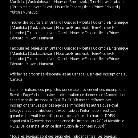
Manitoba
|
Saskatchewan
|
Nouveau-Brunswick
|
Terre-Neuve-et-Labrador
|
Territoires du Nord-Ouest
|
Nouvelle-Écosse
|
Île-du-Prince-Édouard
|
Yukon
|
Nunavut
.
Trouver des courtiers en
Ontario
|
Québec
|
Alberta
|
Colombie-Britannique
|
Manitoba
|
Saskatchewan
|
Nouveau-Brunswick
|
Terre-Neuve-et-
Labrador
|
Territoires du Nord-Ouest
|
Nouvelle-Écosse
|
Île-du-Prince-
Édouard
|
Yukon
|
Nunavut
Parcourir les bureaux en
Ontario
|
Québec
|
Alberta
|
Colombie-Britannique
|
Manitoba
|
Saskatchewan
|
Nouveau-Brunswick
|
Terre-Neuve-et-
Labrador
|
Territoires du Nord-Ouest
|
Nouvelle-Écosse
|
Île-du-Prince-
Édouard
|
Yukon
|
Nunavut
Afficher les propriétés résidentielles au Canada
|
Dernières inscriptions au
Canada
Les informations des propriétés sur ce site proviennent des inscriptions
Royal LePage
MD
et du service de distribution de données de l'Association
canadienne de l’immobilier (SDD®). SDD® met en référence des
inscriptions tenues par des agences immobilières autres que Royal
LePage et ses distributeurs. L'exactitude de l'information n'est pas
garantie et devrait être indépendamment vérifiée. La marque DDF®
appartient à l'Association canadienne de l’immobilier (ACI) et identifie le
REALTOR.ca Installation de distribution de données (SDD®).
*Tous les bureaux sont des propriétés indépendantes. Les bureaux