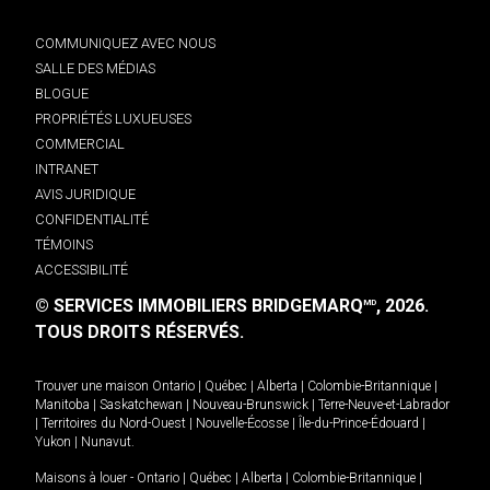
COMMUNIQUEZ AVEC NOUS
SALLE DES MÉDIAS
BLOGUE
PROPRIÉTÉS LUXUEUSES
COMMERCIAL
INTRANET
AVIS JURIDIQUE
CONFIDENTIALITÉ
TÉMOINS
ACCESSIBILITÉ
© SERVICES IMMOBILIERS BRIDGEMARQ
, 2026.
MD
TOUS DROITS RÉSERVÉS.
Trouver une maison
Ontario
|
Québec
|
Alberta
|
Colombie-Britannique
|
Manitoba
|
Saskatchewan
|
Nouveau-Brunswick
|
Terre-Neuve-et-Labrador
|
Territoires du Nord-Ouest
|
Nouvelle-Écosse
|
Île-du-Prince-Édouard
|
Yukon
|
Nunavut
.
Maisons à louer -
Ontario
|
Québec
|
Alberta
|
Colombie-Britannique
|