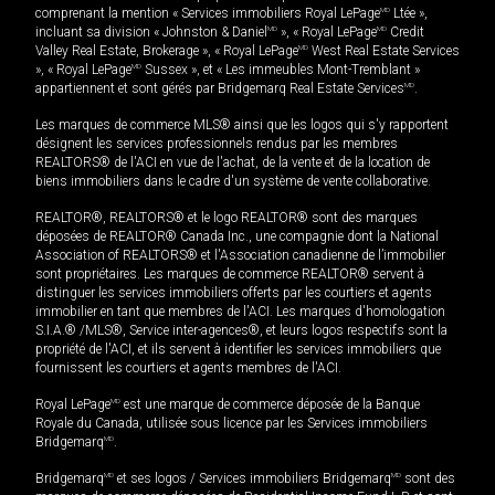
comprenant la mention « Services immobiliers Royal LePage
MD
Ltée »,
incluant sa division « Johnston & Daniel
MD
», « Royal LePage
MD
Credit
Valley Real Estate, Brokerage », « Royal LePage
MD
West Real Estate Services
», « Royal LePage
MD
Sussex », et « Les immeubles Mont-Tremblant »
appartiennent et sont gérés par Bridgemarq Real Estate Services
MD
.
Les marques de commerce MLS® ainsi que les logos qui s'y rapportent
désignent les services professionnels rendus par les membres
REALTORS® de l'ACI en vue de l'achat, de la vente et de la location de
biens immobiliers dans le cadre d'un système de vente collaborative.
REALTOR®, REALTORS® et le logo REALTOR® sont des marques
déposées de REALTOR® Canada Inc., une compagnie dont la National
Association of REALTORS® et l'Association canadienne de l’immobilier
sont propriétaires. Les marques de commerce REALTOR® servent à
distinguer les services immobiliers offerts par les courtiers et agents
immobilier en tant que membres de l'ACI. Les marques d'homologation
S.I.A.® /MLS®, Service inter-agences®, et leurs logos respectifs sont la
propriété de l'ACI, et ils servent à identifier les services immobiliers que
fournissent les courtiers et agents membres de l'ACI.
Royal LePage
MD
est une marque de commerce déposée de la Banque
Royale du Canada, utilisée sous licence par les Services immobiliers
Bridgemarq
MD
.
Bridgemarq
MD
et ses logos / Services immobiliers Bridgemarq
MD
sont des