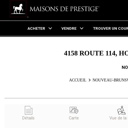
ACHETER
VENDRE
TROUVER UN COUR
Live
En Direct
4158 ROUTE 114, 
NO
ACCUEIL
NOUVEAU-BRUNS
Détails
Carte
Vue de la