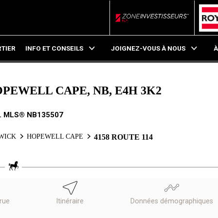
ZoneInvestisseurs RL
TIER
INFO ET CONSEILS
JOIGNEZ-VOUS À NOUS
À
HOPEWELL CAPE, NB, E4H 3K2
. MLS® NB135507
WICK
HOPEWELL CAPE
4158 ROUTE 114
 rue
Itinéraire
Données démographiques