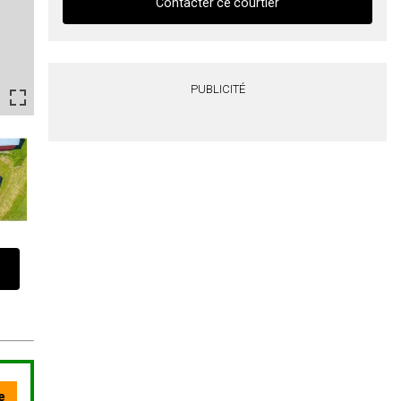
Contacter ce courtier
Contacter ce courtier
PUBLICITÉ
Prénom
et
Nom
Courriel
Téléphone
(Optionnel)
Message