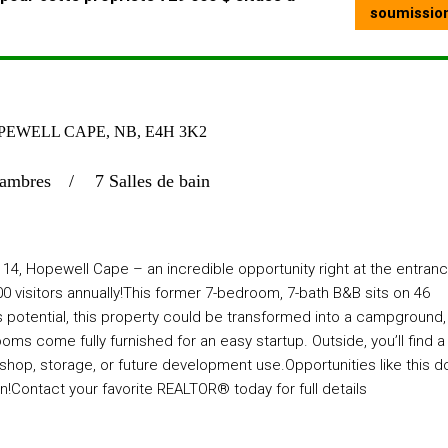
OPEWELL CAPE, NB, E4H 3K2
ambres
7 Salles de bain
4, Hopewell Cape – an incredible opportunity right at the entran
0 visitors annually!This former 7-bedroom, 7-bath B&B sits on 46
s potential, this property could be transformed into a campground,
rooms come fully furnished for an easy startup. Outside, you’ll find a
kshop, storage, or future development use.Opportunities like this do
!Contact your favorite REALTOR® today for full details