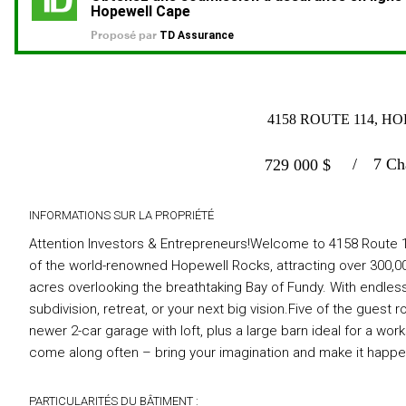
4158 ROUTE 114, H
7 Ch
729 000
$
INFORMATIONS SUR LA PROPRIÉTÉ
Attention Investors & Entrepreneurs!Welcome to 4158 Route 11
of the world-renowned Hopewell Rocks, attracting over 300,00
acres overlooking the breathtaking Bay of Fundy. With endles
subdivision, retreat, or your next big vision.Five of the guest 
newer 2-car garage with loft, plus a large barn ideal for a wor
come along often – bring your imagination and make it happen
PARTICULARITÉS DU BÂTIMENT :