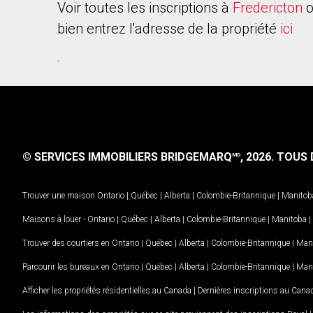
Voir toutes les inscriptions à
Fredericton
o
bien entrez l'adresse de la propriété
ici
.
© SERVICES IMMOBILIERS BRIDGEMARQ
, 2026.
TOUS D
MD
Trouver une maison
Ontario
|
Québec
|
Alberta
|
Colombie-Britannique
|
Manitob
Maisons à louer -
Ontario
|
Québec
|
Alberta
|
Colombie-Britannique
|
Manitoba
|
Trouver des courtiers en
Ontario
|
Québec
|
Alberta
|
Colombie-Britannique
|
Man
Parcourir les bureaux en
Ontario
|
Québec
|
Alberta
|
Colombie-Britannique
|
Man
Afficher les propriétés résidentielles au Canada
|
Dernières inscriptions au Cana