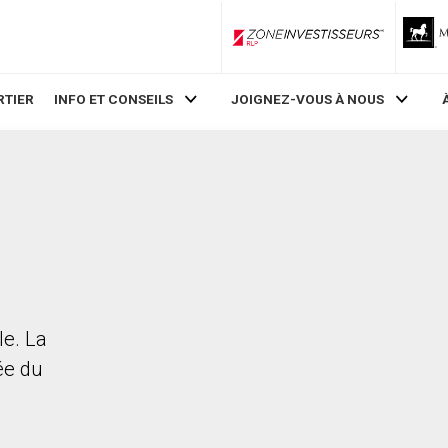
ZoneInvestisseurs RLP
RTIER
INFO ET CONSEILS
JOIGNEZ-VOUS À NOUS
le. La
rée du