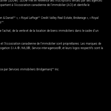
mobilier (SDD®). SDD® met en référence des inscriptions tenues par des agences
rtient à l'Association canadienne de l’immobilier (ACI) et identifie le
on & Daniel
MD
», « Royal LePage
MD
Credit Valley Real Estate, Brokerage », « Royal
es
MD
.
chat, de la vente et de la location de biens immobiliers dans le cadre d'un
Association canadienne de l’immobilier sont propriétaires. Les marques de
ation S.I.A.® /MLS®, Service inter-agences®, et leurs logos respectifs sont la
nce par Services immobiliers Bridgemarq
MD
Inc.