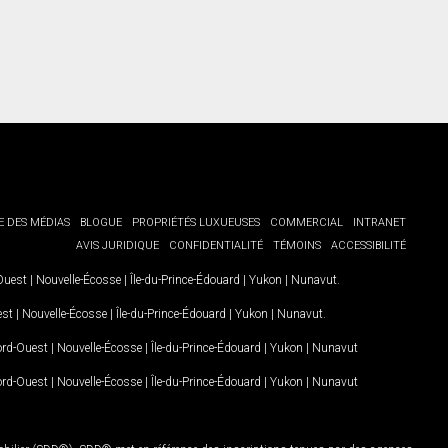
E DES MÉDIAS
BLOGUE
PROPRIÉTÉS LUXUEUSES
COMMERCIAL
INTRANET
AVIS JURIDIQUE
CONFIDENTIALITÉ
TÉMOINS
ACCESSIBILITÉ
-Ouest
|
Nouvelle-Écosse
|
Île-du-Prince-Édouard
|
Yukon
|
Nunavut
.
est
|
Nouvelle-Écosse
|
Île-du-Prince-Édouard
|
Yukon
|
Nunavut
.
Nord-Ouest
|
Nouvelle-Écosse
|
Île-du-Prince-Édouard
|
Yukon
|
Nunavut
Nord-Ouest
|
Nouvelle-Écosse
|
Île-du-Prince-Édouard
|
Yukon
|
Nunavut