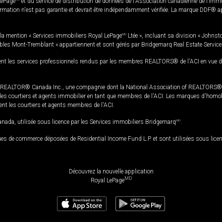
LePage
et du service de distribution de données de l'Association canadienne de l’im
rmation n'est pas garantie et devrait être indépendamment vérifiée. La marque DDF® appa
la mention « Services immobiliers Royal LePage
MD
Ltée », incluant sa division « Johnst
bles Mont-Tremblant » appartiennent et sont gérés par Bridgemarq Real Estate Servic
 les services professionnels rendus par les membres REALTORS® de l'ACI en vue de l'a
TOR® Canada Inc., une compagnie dont la National Association of REALTORS® et l'
s courtiers et agents immobilier en tant que membres de l'ACI. Les marques d'homolog
ssent les courtiers et agents membres de l'ACI.
da, utilisée sous licence par les Services immobiliers Bridgemarq
MD
.
s de commerce déposées de Residential Income Fund L.P. et sont utilisées sous lice
Découvrez la nouvelle application
MD
Royal LePage