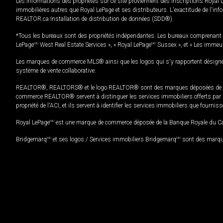
Les informations des propriétés sur ce site proviennent des inscriptions Royal 
immobilières autres que Royal LePage et ses distributeurs. L'exactitude de l'info
REALTOR.ca Installation de distribution de données (SDD®).
*Tous les bureaux sont des propriétés indépendantes. Les bureaux comprenant 
LePage
MD
West Real Estate Services », « Royal LePage
MD
Sussex », et « Les immeu
Les marques de commerce MLS® ainsi que les logos qui s'y rapportent désignent
système de vente collaborative.
REALTOR®, REALTORS® et le logo REALTOR® sont des marques déposées de REAL
commerce REALTOR® servent à distinguer les services immobiliers offerts par le
propriété de l'ACI, et ils servent à identifier les services immobiliers que fourni
Royal LePage
MD
est une marque de commerce déposée de la Banque Royale du Cana
Bridgemarq
MD
et ses logos / Services immobiliers Bridgemarq
MD
sont des marque