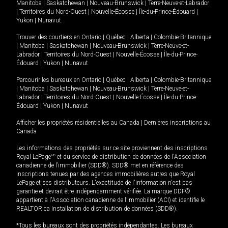
Manitoba
|
Saskatchewan
|
Nouveau-Brunswick
|
Terre-Neuve-et-Labrador
|
Territoires du Nord-Ouest
|
Nouvelle-Écosse
|
Île-du-Prince-Édouard
|
Yukon
|
Nunavut
.
Trouver des courtiers en
Ontario
|
Québec
|
Alberta
|
Colombie-Britannique
|
Manitoba
|
Saskatchewan
|
Nouveau-Brunswick
|
Terre-Neuve-et-
Labrador
|
Territoires du Nord-Ouest
|
Nouvelle-Écosse
|
Île-du-Prince-
Édouard
|
Yukon
|
Nunavut
Parcourir les bureaux en
Ontario
|
Québec
|
Alberta
|
Colombie-Britannique
|
Manitoba
|
Saskatchewan
|
Nouveau-Brunswick
|
Terre-Neuve-et-
Labrador
|
Territoires du Nord-Ouest
|
Nouvelle-Écosse
|
Île-du-Prince-
Édouard
|
Yukon
|
Nunavut
Afficher les propriétés résidentielles au Canada
|
Dernières inscriptions au
Canada
Les informations des propriétés sur ce site proviennent des inscriptions
Royal LePage
MD
et du service de distribution de données de l'Association
canadienne de l’immobilier (SDD®). SDD® met en référence des
inscriptions tenues par des agences immobilières autres que Royal
LePage et ses distributeurs. L'exactitude de l'information n'est pas
garantie et devrait être indépendamment vérifiée. La marque DDF®
appartient à l'Association canadienne de l’immobilier (ACI) et identifie le
REALTOR.ca Installation de distribution de données (SDD®).
*Tous les bureaux sont des propriétés indépendantes. Les bureaux