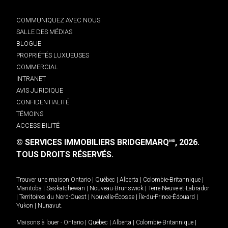
COMMUNIQUEZ AVEC NOUS
SALLE DES MÉDIAS
BLOGUE
PROPRIÉTÉS LUXUEUSES
COMMERCIAL
INTRANET
AVIS JURIDIQUE
CONFIDENTIALITÉ
TÉMOINS
ACCESSIBILITÉ
© SERVICES IMMOBILIERS BRIDGEMARQ
, 2026.
MD
TOUS DROITS RÉSERVÉS.
Trouver une maison
Ontario
|
Québec
|
Alberta
|
Colombie-Britannique
|
Manitoba
|
Saskatchewan
|
Nouveau-Brunswick
|
Terre-Neuve-et-Labrador
|
Territoires du Nord-Ouest
|
Nouvelle-Écosse
|
Île-du-Prince-Édouard
|
Yukon
|
Nunavut
.
Maisons à louer -
Ontario
|
Québec
|
Alberta
|
Colombie-Britannique
|