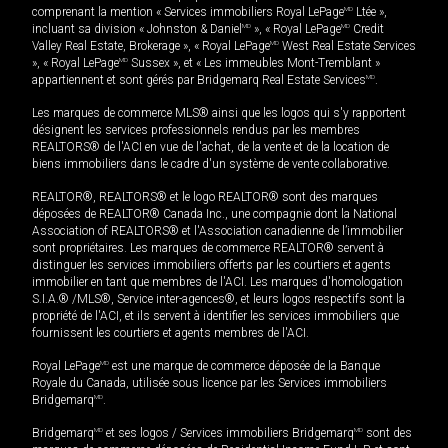
comprenant la mention « Services immobiliers Royal LePage
MD
Ltée »,
incluant sa division « Johnston & Daniel
MD
», « Royal LePage
MD
Credit
Valley Real Estate, Brokerage », « Royal LePage
MD
West Real Estate Services
», « Royal LePage
MD
Sussex », et « Les immeubles Mont-Tremblant »
appartiennent et sont gérés par Bridgemarq Real Estate Services
MD
.
Les marques de commerce MLS® ainsi que les logos qui s'y rapportent
désignent les services professionnels rendus par les membres
REALTORS® de l'ACI en vue de l'achat, de la vente et de la location de
biens immobiliers dans le cadre d'un système de vente collaborative.
REALTOR®, REALTORS® et le logo REALTOR® sont des marques
déposées de REALTOR® Canada Inc., une compagnie dont la National
Association of REALTORS® et l'Association canadienne de l’immobilier
sont propriétaires. Les marques de commerce REALTOR® servent à
distinguer les services immobiliers offerts par les courtiers et agents
immobilier en tant que membres de l'ACI. Les marques d'homologation
S.I.A.® /MLS®, Service inter-agences®, et leurs logos respectifs sont la
propriété de l'ACI, et ils servent à identifier les services immobiliers que
fournissent les courtiers et agents membres de l'ACI.
Royal LePage
MD
est une marque de commerce déposée de la Banque
Royale du Canada, utilisée sous licence par les Services immobiliers
Bridgemarq
MD
.
Bridgemarq
MD
et ses logos / Services immobiliers Bridgemarq
MD
sont des