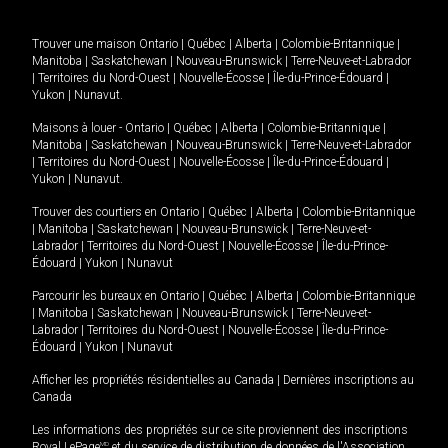
Trouver une maison
Ontario
|
Québec
|
Alberta
|
Colombie-Britannique
|
Manitoba
|
Saskatchewan
|
Nouveau-Brunswick
|
Terre-Neuve-et-Labrador
|
Territoires du Nord-Ouest
|
Nouvelle-Écosse
|
Île-du-Prince-Édouard
|
Yukon
|
Nunavut
.
Maisons à louer -
Ontario
|
Québec
|
Alberta
|
Colombie-Britannique
|
Manitoba
|
Saskatchewan
|
Nouveau-Brunswick
|
Terre-Neuve-et-Labrador
|
Territoires du Nord-Ouest
|
Nouvelle-Écosse
|
Île-du-Prince-Édouard
|
Yukon
|
Nunavut
.
Trouver des courtiers en
Ontario
|
Québec
|
Alberta
|
Colombie-Britannique
|
Manitoba
|
Saskatchewan
|
Nouveau-Brunswick
|
Terre-Neuve-et-
Labrador
|
Territoires du Nord-Ouest
|
Nouvelle-Écosse
|
Île-du-Prince-
Édouard
|
Yukon
|
Nunavut
Parcourir les bureaux en
Ontario
|
Québec
|
Alberta
|
Colombie-Britannique
|
Manitoba
|
Saskatchewan
|
Nouveau-Brunswick
|
Terre-Neuve-et-
Labrador
|
Territoires du Nord-Ouest
|
Nouvelle-Écosse
|
Île-du-Prince-
Édouard
|
Yukon
|
Nunavut
Afficher les propriétés résidentielles au Canada
|
Dernières inscriptions au
Canada
Les informations des propriétés sur ce site proviennent des inscriptions
Royal LePage
MD
et du service de distribution de données de l'Association