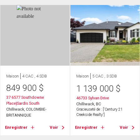
Maison
4 CAC , 4 SDB
Maison
5 CAC , 3 SDB
849 900
$
1 139 000
$
37 6577 Southdowne
46733 Sylvan Drive
Place|Sardis South
Chilliwack, BC
Chilliwack, COLOMBIE-
Gracieuseté de : ['Century 21
Creekside Realty']
BRITANNIQUE
Enregistrer
Voir
Enregistrer
Voir