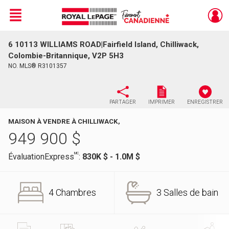
Menu
6 10113 WILLIAMS ROAD|Fairfield Island, Chilliwack,
Live
En Direct
Colombie-Britannique, V2P 5H3
NO. MLS® R3101357
PARTAGER
IMPRIMER
ENREGISTRER
MAISON À VENDRE À CHILLIWACK,
949 900
$
MC
ÉvaluationExpress
:
830K $ - 1.0M $
4 Chambres
3 Salles de bain