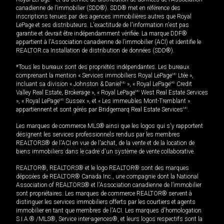
canadienne de l’immobilier (SDD®). SDD® met en référence des
inscriptions tenues par des agences immobilières autres que Royal
LePage et ses distributeurs. L'exactitude de l'information n'est pas
garantie et devrait être indépendamment vérifiée. La marque DDF®
appartient à l'Association canadienne de l’immobilier (ACI) et identifie le
REALTOR.ca Installation de distribution de données (SDD®).
*Tous les bureaux sont des propriétés indépendantes. Les bureaux
comprenant la mention « Services immobiliers Royal LePage
MD
Ltée »,
incluant sa division « Johnston & Daniel
MD
», « Royal LePage
MD
Credit
Valley Real Estate, Brokerage », « Royal LePage
MD
West Real Estate Services
», « Royal LePage
MD
Sussex », et « Les immeubles Mont-Tremblant »
appartiennent et sont gérés par Bridgemarq Real Estate Services
MD
.
Les marques de commerce MLS® ainsi que les logos qui s'y rapportent
désignent les services professionnels rendus par les membres
REALTORS® de l'ACI en vue de l'achat, de la vente et de la location de
biens immobiliers dans le cadre d'un système de vente collaborative.
REALTOR®, REALTORS® et le logo REALTOR® sont des marques
déposées de REALTOR® Canada Inc., une compagnie dont la National
Association of REALTORS® et l'Association canadienne de l’immobilier
sont propriétaires. Les marques de commerce REALTOR® servent à
distinguer les services immobiliers offerts par les courtiers et agents
immobilier en tant que membres de l'ACI. Les marques d'homologation
S.I.A.® /MLS®, Service inter-agences®, et leurs logos respectifs sont la