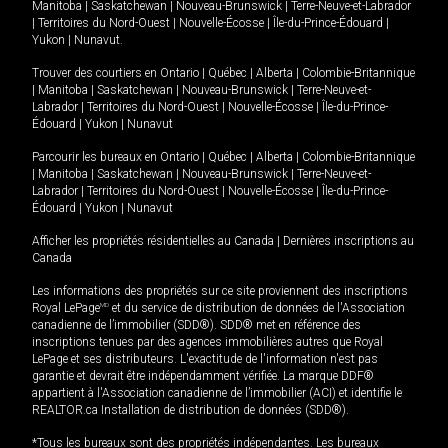
Manitoba
|
Saskatchewan
|
Nouveau-Brunswick
|
Terre-Neuve-et-Labrador
|
Territoires du Nord-Ouest
|
Nouvelle-Écosse
|
Île-du-Prince-Édouard
|
Yukon
|
Nunavut
.
Trouver des courtiers en
Ontario
|
Québec
|
Alberta
|
Colombie-Britannique
|
Manitoba
|
Saskatchewan
|
Nouveau-Brunswick
|
Terre-Neuve-et-
Labrador
|
Territoires du Nord-Ouest
|
Nouvelle-Écosse
|
Île-du-Prince-
Édouard
|
Yukon
|
Nunavut
Parcourir les bureaux en
Ontario
|
Québec
|
Alberta
|
Colombie-Britannique
|
Manitoba
|
Saskatchewan
|
Nouveau-Brunswick
|
Terre-Neuve-et-
Labrador
|
Territoires du Nord-Ouest
|
Nouvelle-Écosse
|
Île-du-Prince-
Édouard
|
Yukon
|
Nunavut
Afficher les propriétés résidentielles au Canada
|
Dernières inscriptions au
Canada
Les informations des propriétés sur ce site proviennent des inscriptions
Royal LePage
MD
et du service de distribution de données de l'Association
canadienne de l’immobilier (SDD®). SDD® met en référence des
inscriptions tenues par des agences immobilières autres que Royal
LePage et ses distributeurs. L'exactitude de l'information n'est pas
garantie et devrait être indépendamment vérifiée. La marque DDF®
appartient à l'Association canadienne de l’immobilier (ACI) et identifie le
REALTOR.ca Installation de distribution de données (SDD®).
*Tous les bureaux sont des propriétés indépendantes. Les bureaux