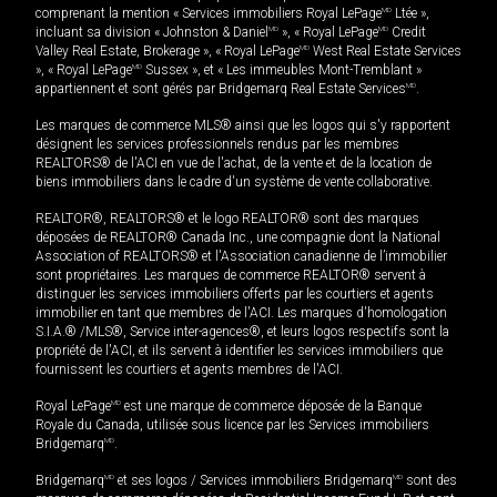
comprenant la mention « Services immobiliers Royal LePage
MD
Ltée »,
incluant sa division « Johnston & Daniel
MD
», « Royal LePage
MD
Credit
Valley Real Estate, Brokerage », « Royal LePage
MD
West Real Estate Services
», « Royal LePage
MD
Sussex », et « Les immeubles Mont-Tremblant »
appartiennent et sont gérés par Bridgemarq Real Estate Services
MD
.
Les marques de commerce MLS® ainsi que les logos qui s'y rapportent
désignent les services professionnels rendus par les membres
REALTORS® de l'ACI en vue de l'achat, de la vente et de la location de
biens immobiliers dans le cadre d'un système de vente collaborative.
REALTOR®, REALTORS® et le logo REALTOR® sont des marques
déposées de REALTOR® Canada Inc., une compagnie dont la National
Association of REALTORS® et l'Association canadienne de l’immobilier
sont propriétaires. Les marques de commerce REALTOR® servent à
distinguer les services immobiliers offerts par les courtiers et agents
immobilier en tant que membres de l'ACI. Les marques d'homologation
S.I.A.® /MLS®, Service inter-agences®, et leurs logos respectifs sont la
propriété de l'ACI, et ils servent à identifier les services immobiliers que
fournissent les courtiers et agents membres de l'ACI.
Royal LePage
MD
est une marque de commerce déposée de la Banque
Royale du Canada, utilisée sous licence par les Services immobiliers
Bridgemarq
MD
.
Bridgemarq
MD
et ses logos / Services immobiliers Bridgemarq
MD
sont des