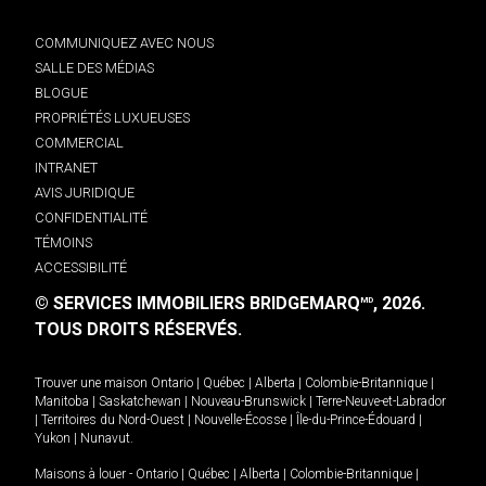
COMMUNIQUEZ AVEC NOUS
SALLE DES MÉDIAS
BLOGUE
PROPRIÉTÉS LUXUEUSES
COMMERCIAL
INTRANET
AVIS JURIDIQUE
CONFIDENTIALITÉ
TÉMOINS
ACCESSIBILITÉ
© SERVICES IMMOBILIERS BRIDGEMARQ
, 2026.
MD
TOUS DROITS RÉSERVÉS.
Trouver une maison
Ontario
|
Québec
|
Alberta
|
Colombie-Britannique
|
Manitoba
|
Saskatchewan
|
Nouveau-Brunswick
|
Terre-Neuve-et-Labrador
|
Territoires du Nord-Ouest
|
Nouvelle-Écosse
|
Île-du-Prince-Édouard
|
Yukon
|
Nunavut
.
Maisons à louer -
Ontario
|
Québec
|
Alberta
|
Colombie-Britannique
|