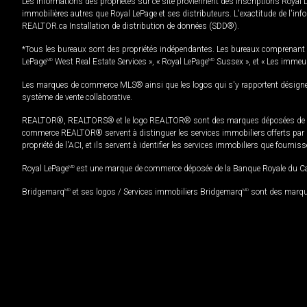
Les informations des propriétés sur ce site proviennent des inscriptions Royal 
immobilières autres que Royal LePage et ses distributeurs. L'exactitude de l'info
REALTOR.ca Installation de distribution de données (SDD®).
*Tous les bureaux sont des propriétés indépendantes. Les bureaux comprenant 
LePage
MD
West Real Estate Services », « Royal LePage
MD
Sussex », et « Les immeu
Les marques de commerce MLS® ainsi que les logos qui s'y rapportent désignent
système de vente collaborative.
REALTOR®, REALTORS® et le logo REALTOR® sont des marques déposées de REAL
commerce REALTOR® servent à distinguer les services immobiliers offerts par le
propriété de l'ACI, et ils servent à identifier les services immobiliers que fourni
Royal LePage
MD
est une marque de commerce déposée de la Banque Royale du Cana
Bridgemarq
MD
et ses logos / Services immobiliers Bridgemarq
MD
sont des marque