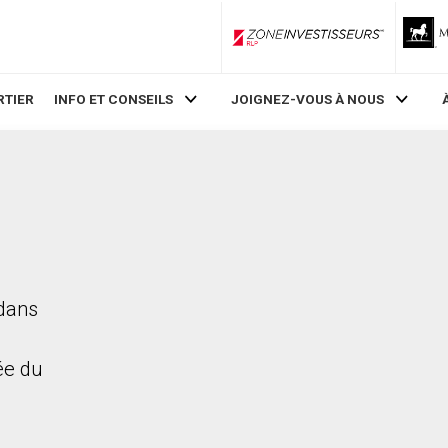
ZoneInvestisseurs RLP
RTIER
INFO ET CONSEILS
JOIGNEZ-VOUS À NOUS
 dans
rée du