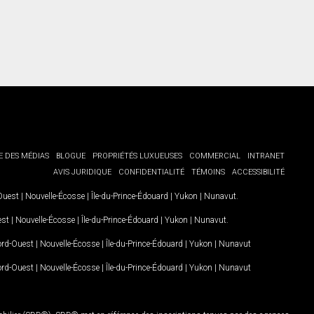
E DES MÉDIAS
BLOGUE
PROPRIÉTÉS LUXUEUSES
COMMERCIAL
INTRANET
AVIS JURIDIQUE
CONFIDENTIALITÉ
TÉMOINS
ACCESSIBILITÉ
-Ouest
|
Nouvelle-Écosse
|
Île-du-Prince-Édouard
|
Yukon
|
Nunavut
.
est
|
Nouvelle-Écosse
|
Île-du-Prince-Édouard
|
Yukon
|
Nunavut
.
Nord-Ouest
|
Nouvelle-Écosse
|
Île-du-Prince-Édouard
|
Yukon
|
Nunavut
Nord-Ouest
|
Nouvelle-Écosse
|
Île-du-Prince-Édouard
|
Yukon
|
Nunavut