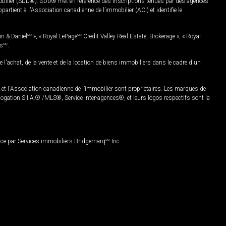
mobilier (SDD®). SDD® met en référence des inscriptions tenues par des agences
rtient à l'Association canadienne de l’immobilier (ACI) et identifie le
on & Daniel
MD
», « Royal LePage
MD
Credit Valley Real Estate, Brokerage », « Royal
es
MD
.
chat, de la vente et de la location de biens immobiliers dans le cadre d'un
Association canadienne de l’immobilier sont propriétaires. Les marques de
ation S.I.A.® /MLS®, Service inter-agences®, et leurs logos respectifs sont la
nce par Services immobiliers Bridgemarq
MD
Inc.