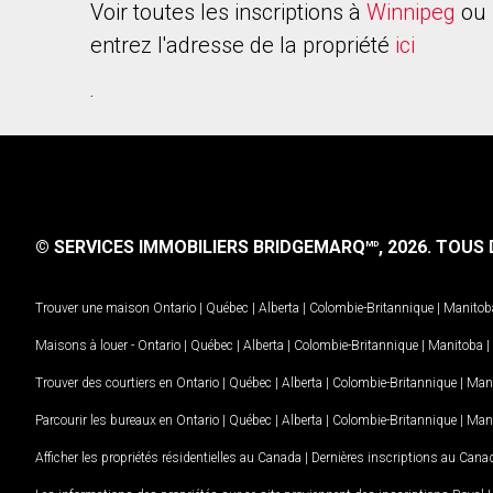
Voir toutes les inscriptions à
Winnipeg
ou 
entrez l'adresse de la propriété
ici
.
© SERVICES IMMOBILIERS BRIDGEMARQ
, 2026.
TOUS D
MD
Trouver une maison
Ontario
|
Québec
|
Alberta
|
Colombie-Britannique
|
Manitob
Maisons à louer -
Ontario
|
Québec
|
Alberta
|
Colombie-Britannique
|
Manitoba
|
Trouver des courtiers en
Ontario
|
Québec
|
Alberta
|
Colombie-Britannique
|
Man
Parcourir les bureaux en
Ontario
|
Québec
|
Alberta
|
Colombie-Britannique
|
Man
Afficher les propriétés résidentielles au Canada
|
Dernières inscriptions au Cana