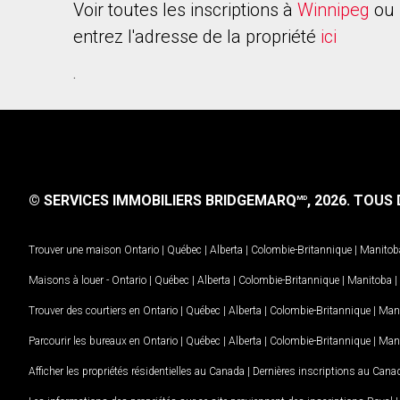
Voir toutes les inscriptions à
Winnipeg
ou 
entrez l'adresse de la propriété
ici
.
© SERVICES IMMOBILIERS BRIDGEMARQ
, 2026.
TOUS D
MD
Trouver une maison
Ontario
|
Québec
|
Alberta
|
Colombie-Britannique
|
Manitob
Maisons à louer -
Ontario
|
Québec
|
Alberta
|
Colombie-Britannique
|
Manitoba
|
Trouver des courtiers en
Ontario
|
Québec
|
Alberta
|
Colombie-Britannique
|
Man
Parcourir les bureaux en
Ontario
|
Québec
|
Alberta
|
Colombie-Britannique
|
Man
Afficher les propriétés résidentielles au Canada
|
Dernières inscriptions au Cana