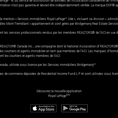
LePage
et du service de distribution de données de l'Association canadienne de l’im
rmation n'est pas garantie et devrait être indépendamment vérifiée. La marque DDF® appa
la mention « Services immobiliers Royal LePage
MD
Ltée », incluant sa division « Johnst
bles Mont-Tremblant » appartiennent et sont gérés par Bridgemarq Real Estate Servic
 les services professionnels rendus par les membres REALTORS® de l'ACI en vue de l'a
TOR® Canada Inc., une compagnie dont la National Association of REALTORS® et l'
s courtiers et agents immobilier en tant que membres de l'ACI. Les marques d'homolog
ssent les courtiers et agents membres de l'ACI.
da, utilisée sous licence par les Services immobiliers Bridgemarq
MD
.
s de commerce déposées de Residential Income Fund L.P. et sont utilisées sous lice
Découvrez la nouvelle application
MD
Royal LePage