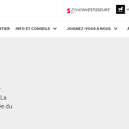
ZoneInvestisseurs RLP
RTIER
INFO ET CONSEILS
JOIGNEZ-VOUS À NOUS
e
 La
rée du