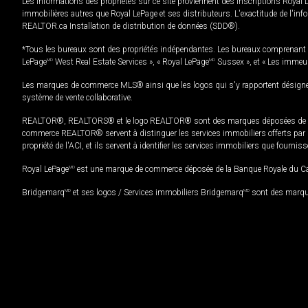
Les informations des propriétés sur ce site proviennent des inscriptions Royal 
immobilières autres que Royal LePage et ses distributeurs. L'exactitude de l'info
REALTOR.ca Installation de distribution de données (SDD®).
*Tous les bureaux sont des propriétés indépendantes. Les bureaux comprenant 
LePage
MD
West Real Estate Services », « Royal LePage
MD
Sussex », et « Les immeu
Les marques de commerce MLS® ainsi que les logos qui s'y rapportent désignent
système de vente collaborative.
REALTOR®, REALTORS® et le logo REALTOR® sont des marques déposées de REAL
commerce REALTOR® servent à distinguer les services immobiliers offerts par le
propriété de l'ACI, et ils servent à identifier les services immobiliers que fourni
Royal LePage
MD
est une marque de commerce déposée de la Banque Royale du Cana
Bridgemarq
MD
et ses logos / Services immobiliers Bridgemarq
MD
sont des marque