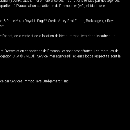
mobilier (SDD®). SDD® met en référence des inscriptions tenues par des agences
rtient à l'Association canadienne de l’immobilier (ACI) et identifie le
on & Daniel
MD
», « Royal LePage
MD
Credit Valley Real Estate, Brokerage », « Royal
es
MD
.
chat, de la vente et de la location de biens immobiliers dans le cadre d'un
Association canadienne de l’immobilier sont propriétaires. Les marques de
ation S.I.A.® /MLS®, Service inter-agences®, et leurs logos respectifs sont la
nce par Services immobiliers Bridgemarq
MD
Inc.