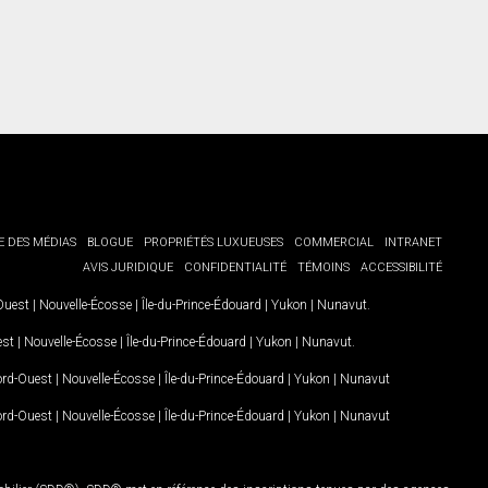
E DES MÉDIAS
BLOGUE
PROPRIÉTÉS LUXUEUSES
COMMERCIAL
INTRANET
AVIS JURIDIQUE
CONFIDENTIALITÉ
TÉMOINS
ACCESSIBILITÉ
-Ouest
|
Nouvelle-Écosse
|
Île-du-Prince-Édouard
|
Yukon
|
Nunavut
.
est
|
Nouvelle-Écosse
|
Île-du-Prince-Édouard
|
Yukon
|
Nunavut
.
Nord-Ouest
|
Nouvelle-Écosse
|
Île-du-Prince-Édouard
|
Yukon
|
Nunavut
Nord-Ouest
|
Nouvelle-Écosse
|
Île-du-Prince-Édouard
|
Yukon
|
Nunavut