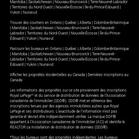
Manitoba
|
Saskatchewan
|
Nouveau-Brunswick
|
Terre-Neuve-et-Labrador
|
Territoires du Nord-Ouest
|
Nouvelle-Écosse
|
Île-du-Prince-Édouard
|
Yukon
|
Nunavut
.
Trouver des courtiers en
Ontario
|
Québec
|
Alberta
|
Colombie-Britannique
|
Manitoba
|
Saskatchewan
|
Nouveau-Brunswick
|
Terre-Neuve-et-
Labrador
|
Territoires du Nord-Ouest
|
Nouvelle-Écosse
|
Île-du-Prince-
Édouard
|
Yukon
|
Nunavut
Parcourir les bureaux en
Ontario
|
Québec
|
Alberta
|
Colombie-Britannique
|
Manitoba
|
Saskatchewan
|
Nouveau-Brunswick
|
Terre-Neuve-et-
Labrador
|
Territoires du Nord-Ouest
|
Nouvelle-Écosse
|
Île-du-Prince-
Édouard
|
Yukon
|
Nunavut
Afficher les propriétés résidentielles au Canada
|
Dernières inscriptions au
Canada
Les informations des propriétés sur ce site proviennent des inscriptions
Royal LePage
MD
et du service de distribution de données de l'Association
canadienne de l’immobilier (SDD®). SDD® met en référence des
inscriptions tenues par des agences immobilières autres que Royal
LePage et ses distributeurs. L'exactitude de l'information n'est pas
garantie et devrait être indépendamment vérifiée. La marque DDF®
appartient à l'Association canadienne de l’immobilier (ACI) et identifie le
REALTOR.ca Installation de distribution de données (SDD®).
*Tous les bureaux sont des propriétés indépendantes. Les bureaux