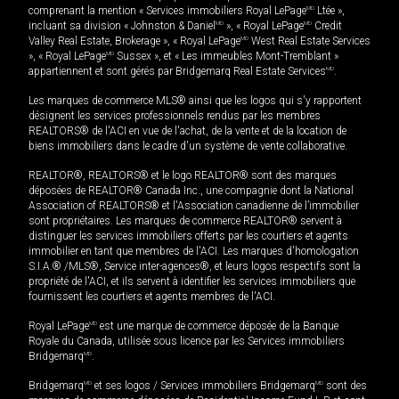
comprenant la mention « Services immobiliers Royal LePage
MD
Ltée »,
incluant sa division « Johnston & Daniel
MD
», « Royal LePage
MD
Credit
Valley Real Estate, Brokerage », « Royal LePage
MD
West Real Estate Services
», « Royal LePage
MD
Sussex », et « Les immeubles Mont-Tremblant »
appartiennent et sont gérés par Bridgemarq Real Estate Services
MD
.
Les marques de commerce MLS® ainsi que les logos qui s'y rapportent
désignent les services professionnels rendus par les membres
REALTORS® de l'ACI en vue de l'achat, de la vente et de la location de
biens immobiliers dans le cadre d'un système de vente collaborative.
REALTOR®, REALTORS® et le logo REALTOR® sont des marques
déposées de REALTOR® Canada Inc., une compagnie dont la National
Association of REALTORS® et l'Association canadienne de l’immobilier
sont propriétaires. Les marques de commerce REALTOR® servent à
distinguer les services immobiliers offerts par les courtiers et agents
immobilier en tant que membres de l'ACI. Les marques d'homologation
S.I.A.® /MLS®, Service inter-agences®, et leurs logos respectifs sont la
propriété de l'ACI, et ils servent à identifier les services immobiliers que
fournissent les courtiers et agents membres de l'ACI.
Royal LePage
MD
est une marque de commerce déposée de la Banque
Royale du Canada, utilisée sous licence par les Services immobiliers
Bridgemarq
MD
.
Bridgemarq
MD
et ses logos / Services immobiliers Bridgemarq
MD
sont des