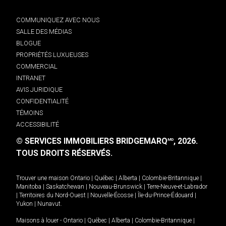
COMMUNIQUEZ AVEC NOUS
SALLE DES MÉDIAS
BLOGUE
PROPRIÉTÉS LUXUEUSES
COMMERCIAL
INTRANET
AVIS JURIDIQUE
CONFIDENTIALITÉ
TÉMOINS
ACCESSIBILITÉ
© SERVICES IMMOBILIERS BRIDGEMARQ
, 2026.
MD
TOUS DROITS RÉSERVÉS.
Trouver une maison
Ontario
|
Québec
|
Alberta
|
Colombie-Britannique
|
Manitoba
|
Saskatchewan
|
Nouveau-Brunswick
|
Terre-Neuve-et-Labrador
|
Territoires du Nord-Ouest
|
Nouvelle-Écosse
|
Île-du-Prince-Édouard
|
Yukon
|
Nunavut
.
Maisons à louer -
Ontario
|
Québec
|
Alberta
|
Colombie-Britannique
|