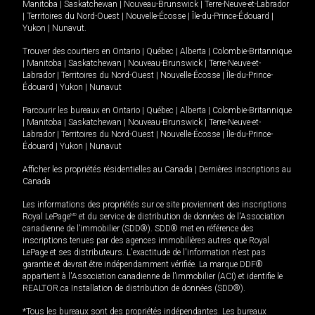
Manitoba
|
Saskatchewan
|
Nouveau-Brunswick
|
Terre-Neuve-et-Labrador
|
Territoires du Nord-Ouest
|
Nouvelle-Écosse
|
Île-du-Prince-Édouard
|
Yukon
|
Nunavut
.
Trouver des courtiers en
Ontario
|
Québec
|
Alberta
|
Colombie-Britannique
|
Manitoba
|
Saskatchewan
|
Nouveau-Brunswick
|
Terre-Neuve-et-
Labrador
|
Territoires du Nord-Ouest
|
Nouvelle-Écosse
|
Île-du-Prince-
Édouard
|
Yukon
|
Nunavut
Parcourir les bureaux en
Ontario
|
Québec
|
Alberta
|
Colombie-Britannique
|
Manitoba
|
Saskatchewan
|
Nouveau-Brunswick
|
Terre-Neuve-et-
Labrador
|
Territoires du Nord-Ouest
|
Nouvelle-Écosse
|
Île-du-Prince-
Édouard
|
Yukon
|
Nunavut
Afficher les propriétés résidentielles au Canada
|
Dernières inscriptions au
Canada
Les informations des propriétés sur ce site proviennent des inscriptions
Royal LePage
MD
et du service de distribution de données de l'Association
canadienne de l’immobilier (SDD®). SDD® met en référence des
inscriptions tenues par des agences immobilières autres que Royal
LePage et ses distributeurs. L'exactitude de l'information n'est pas
garantie et devrait être indépendamment vérifiée. La marque DDF®
appartient à l'Association canadienne de l’immobilier (ACI) et identifie le
REALTOR.ca Installation de distribution de données (SDD®).
*Tous les bureaux sont des propriétés indépendantes. Les bureaux