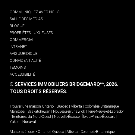
COMMUNIQUEZ AVEC NOUS
SALLE DES MÉDIAS
BLOGUE
PROPRIÉTÉS LUXUEUSES
COMMERCIAL
INTRANET
AVIS JURIDIQUE
CONFIDENTIALITÉ
TÉMOINS
ACCESSIBILITÉ
© SERVICES IMMOBILIERS BRIDGEMARQ
, 2026.
MD
TOUS DROITS RÉSERVÉS.
Trouver une maison
Ontario
|
Québec
|
Alberta
|
Colombie-Britannique
|
Manitoba
|
Saskatchewan
|
Nouveau-Brunswick
|
Terre-Neuve-et-Labrador
|
Territoires du Nord-Ouest
|
Nouvelle-Écosse
|
Île-du-Prince-Édouard
|
Yukon
|
Nunavut
.
Maisons à louer -
Ontario
|
Québec
|
Alberta
|
Colombie-Britannique
|