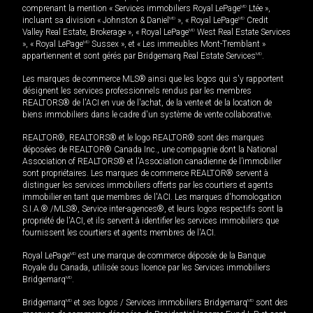
comprenant la mention « Services immobiliers Royal LePage
MD
Ltée »,
incluant sa division « Johnston & Daniel
MD
», « Royal LePage
MD
Credit
Valley Real Estate, Brokerage », « Royal LePage
MD
West Real Estate Services
», « Royal LePage
MD
Sussex », et « Les immeubles Mont-Tremblant »
appartiennent et sont gérés par Bridgemarq Real Estate Services
MD
.
Les marques de commerce MLS® ainsi que les logos qui s'y rapportent
désignent les services professionnels rendus par les membres
REALTORS® de l'ACI en vue de l'achat, de la vente et de la location de
biens immobiliers dans le cadre d'un système de vente collaborative.
REALTOR®, REALTORS® et le logo REALTOR® sont des marques
déposées de REALTOR® Canada Inc., une compagnie dont la National
Association of REALTORS® et l'Association canadienne de l’immobilier
sont propriétaires. Les marques de commerce REALTOR® servent à
distinguer les services immobiliers offerts par les courtiers et agents
immobilier en tant que membres de l'ACI. Les marques d'homologation
S.I.A.® /MLS®, Service inter-agences®, et leurs logos respectifs sont la
propriété de l'ACI, et ils servent à identifier les services immobiliers que
fournissent les courtiers et agents membres de l'ACI.
Royal LePage
MD
est une marque de commerce déposée de la Banque
Royale du Canada, utilisée sous licence par les Services immobiliers
Bridgemarq
MD
.
Bridgemarq
MD
et ses logos / Services immobiliers Bridgemarq
MD
sont des