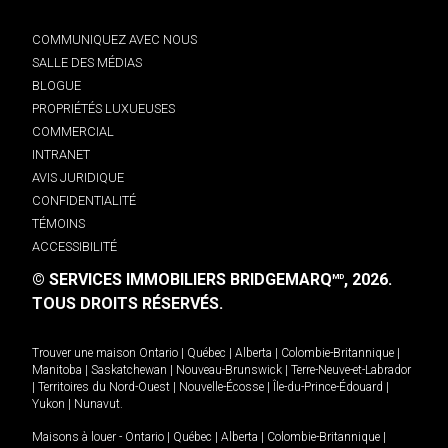
COMMUNIQUEZ AVEC NOUS
SALLE DES MÉDIAS
BLOGUE
PROPRIÉTÉS LUXUEUSES
COMMERCIAL
INTRANET
AVIS JURIDIQUE
CONFIDENTIALITÉ
TÉMOINS
ACCESSIBILITÉ
© SERVICES IMMOBILIERS BRIDGEMARQ
, 2026.
MD
TOUS DROITS RÉSERVÉS.
Trouver une maison
Ontario
|
Québec
|
Alberta
|
Colombie-Britannique
|
Manitoba
|
Saskatchewan
|
Nouveau-Brunswick
|
Terre-Neuve-et-Labrador
|
Territoires du Nord-Ouest
|
Nouvelle-Écosse
|
Île-du-Prince-Édouard
|
Yukon
|
Nunavut
.
Maisons à louer -
Ontario
|
Québec
|
Alberta
|
Colombie-Britannique
|