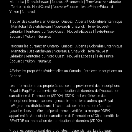
Manitoba
|
Saskatchewan
|
Nouveau-Brunswick
|
Terre-Neuve-et-Labrador
|
Territoires du Nord-Ouest
|
Nouvelle-Écosse
|
Île-du-Prince-Édouard
|
Yukon
|
Nunavut
.
Trouver des courtiers en
Ontario
|
Québec
|
Alberta
|
Colombie-Britannique
|
Manitoba
|
Saskatchewan
|
Nouveau-Brunswick
|
Terre-Neuve-et-
Labrador
|
Territoires du Nord-Ouest
|
Nouvelle-Écosse
|
Île-du-Prince-
Édouard
|
Yukon
|
Nunavut
Parcourir les bureaux en
Ontario
|
Québec
|
Alberta
|
Colombie-Britannique
|
Manitoba
|
Saskatchewan
|
Nouveau-Brunswick
|
Terre-Neuve-et-
Labrador
|
Territoires du Nord-Ouest
|
Nouvelle-Écosse
|
Île-du-Prince-
Édouard
|
Yukon
|
Nunavut
Afficher les propriétés résidentielles au Canada
|
Dernières inscriptions au
Canada
Les informations des propriétés sur ce site proviennent des inscriptions
Royal LePage
MD
et du service de distribution de données de l'Association
canadienne de l’immobilier (SDD®). SDD® met en référence des
inscriptions tenues par des agences immobilières autres que Royal
LePage et ses distributeurs. L'exactitude de l'information n'est pas
garantie et devrait être indépendamment vérifiée. La marque DDF®
appartient à l'Association canadienne de l’immobilier (ACI) et identifie le
REALTOR.ca Installation de distribution de données (SDD®).
*Tous les bureaux sont des propriétés indépendantes. Les bureaux