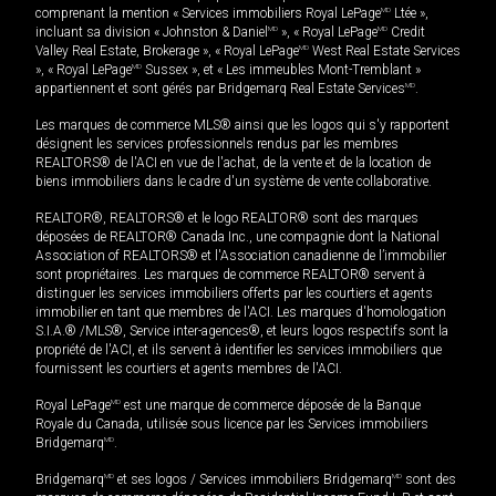
comprenant la mention « Services immobiliers Royal LePage
MD
Ltée »,
incluant sa division « Johnston & Daniel
MD
», « Royal LePage
MD
Credit
Valley Real Estate, Brokerage », « Royal LePage
MD
West Real Estate Services
», « Royal LePage
MD
Sussex », et « Les immeubles Mont-Tremblant »
appartiennent et sont gérés par Bridgemarq Real Estate Services
MD
.
Les marques de commerce MLS® ainsi que les logos qui s'y rapportent
désignent les services professionnels rendus par les membres
REALTORS® de l'ACI en vue de l'achat, de la vente et de la location de
biens immobiliers dans le cadre d'un système de vente collaborative.
REALTOR®, REALTORS® et le logo REALTOR® sont des marques
déposées de REALTOR® Canada Inc., une compagnie dont la National
Association of REALTORS® et l'Association canadienne de l’immobilier
sont propriétaires. Les marques de commerce REALTOR® servent à
distinguer les services immobiliers offerts par les courtiers et agents
immobilier en tant que membres de l'ACI. Les marques d'homologation
S.I.A.® /MLS®, Service inter-agences®, et leurs logos respectifs sont la
propriété de l'ACI, et ils servent à identifier les services immobiliers que
fournissent les courtiers et agents membres de l'ACI.
Royal LePage
MD
est une marque de commerce déposée de la Banque
Royale du Canada, utilisée sous licence par les Services immobiliers
Bridgemarq
MD
.
Bridgemarq
MD
et ses logos / Services immobiliers Bridgemarq
MD
sont des