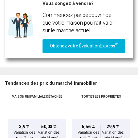
Vous songez à vendre?
Message
Commencez par découvrir ce
que votre maison pourrait valoir
sur le marché actuel.
MC
Obtenez votre ÉvaluationExpress
Tendances des prix du marché immobilier
MAISON UNIFAMILIALE DÉTACHÉE
TOUTES LES PROPRIÉTÉS
En cliquant sur le bouton « soumettre », vous consentez à nos conditions d'utilisation et
vous nous fournissez l'autorisation écrite de communiquer avec vous.
3,9 %
50,03 %
5,56 %
29,9 %
Variation des
Variation des
Variation des
Variation des
prix
(1 an)
prix
(5 ans)
prix
(1 an)
prix
(5 ans)