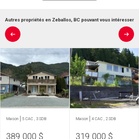
Autres propriétés en Zeballos, BC pouvant vous intéresser
Maison
5 CAC , 3 SDB
Maison
4 CAC , 2 SDB
389 000
$
319 000
$