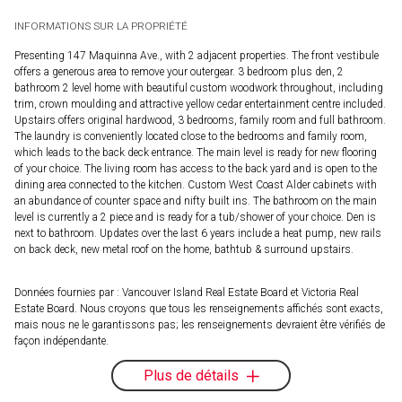
INFORMATIONS SUR LA PROPRIÉTÉ
Presenting 147 Maquinna Ave., with 2 adjacent properties. The front vestibule
offers a generous area to remove your outergear. 3 bedroom plus den, 2
bathroom 2 level home with beautiful custom woodwork throughout, including
trim, crown moulding and attractive yellow cedar entertainment centre included.
Upstairs offers original hardwood, 3 bedrooms, family room and full bathroom.
The laundry is conveniently located close to the bedrooms and family room,
which leads to the back deck entrance. The main level is ready for new flooring
of your choice. The living room has access to the back yard and is open to the
dining area connected to the kitchen. Custom West Coast Alder cabinets with
an abundance of counter space and nifty built ins. The bathroom on the main
level is currently a 2 piece and is ready for a tub/shower of your choice. Den is
next to bathroom. Updates over the last 6 years include a heat pump, new rails
on back deck, new metal roof on the home, bathtub & surround upstairs.
Données fournies par : Vancouver Island Real Estate Board et Victoria Real
Estate Board. Nous croyons que tous les renseignements affichés sont exacts,
mais nous ne le garantissons pas; les renseignements devraient être vérifiés de
façon indépendante.
Plus de détails