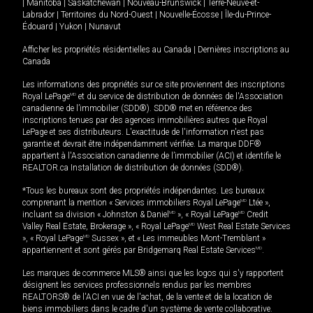
|
Manitoba
|
Saskatchewan
|
Nouveau-Brunswick
|
Terre-Neuve-et-
Labrador
|
Territoires du Nord-Ouest
|
Nouvelle-Écosse
|
Île-du-Prince-
Édouard
|
Yukon
|
Nunavut
Afficher les propriétés résidentielles au Canada
|
Dernières inscriptions au
Canada
Les informations des propriétés sur ce site proviennent des inscriptions
Royal LePage
MD
et du service de distribution de données de l'Association
canadienne de l’immobilier (SDD®). SDD® met en référence des
inscriptions tenues par des agences immobilières autres que Royal
LePage et ses distributeurs. L'exactitude de l'information n'est pas
garantie et devrait être indépendamment vérifiée. La marque DDF®
appartient à l'Association canadienne de l’immobilier (ACI) et identifie le
REALTOR.ca Installation de distribution de données (SDD®).
*Tous les bureaux sont des propriétés indépendantes. Les bureaux
comprenant la mention « Services immobiliers Royal LePage
MD
Ltée »,
incluant sa division « Johnston & Daniel
MD
», « Royal LePage
MD
Credit
Valley Real Estate, Brokerage », « Royal LePage
MD
West Real Estate Services
», « Royal LePage
MD
Sussex », et « Les immeubles Mont-Tremblant »
appartiennent et sont gérés par Bridgemarq Real Estate Services
MD
.
Les marques de commerce MLS® ainsi que les logos qui s'y rapportent
désignent les services professionnels rendus par les membres
REALTORS® de l'ACI en vue de l'achat, de la vente et de la location de
biens immobiliers dans le cadre d'un système de vente collaborative.