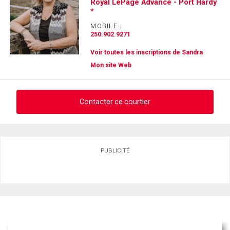
Royal LePage Advance - Port Hardy
*
MOBILE :
250.902.9271
Voir toutes les inscriptions de Sandra
Mon site Web
Contacter ce courtier
Demander des infos sur cette inscription
PUBLICITÉ
Prénom
et
Nom
Courriel
Téléphone
(Optionnel)