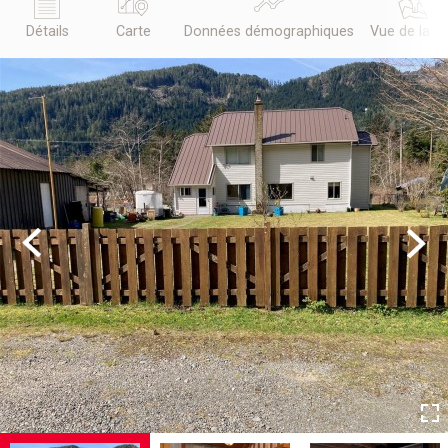
Détails
Carte
Données démographiques
Vue de la r
Previous
Next