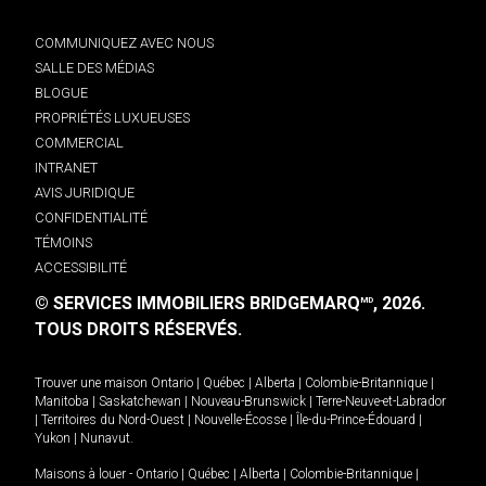
COMMUNIQUEZ AVEC NOUS
SALLE DES MÉDIAS
BLOGUE
PROPRIÉTÉS LUXUEUSES
COMMERCIAL
INTRANET
AVIS JURIDIQUE
CONFIDENTIALITÉ
TÉMOINS
ACCESSIBILITÉ
© SERVICES IMMOBILIERS BRIDGEMARQ
, 2026.
MD
TOUS DROITS RÉSERVÉS.
Trouver une maison
Ontario
|
Québec
|
Alberta
|
Colombie-Britannique
|
Manitoba
|
Saskatchewan
|
Nouveau-Brunswick
|
Terre-Neuve-et-Labrador
|
Territoires du Nord-Ouest
|
Nouvelle-Écosse
|
Île-du-Prince-Édouard
|
Yukon
|
Nunavut
.
Maisons à louer -
Ontario
|
Québec
|
Alberta
|
Colombie-Britannique
|