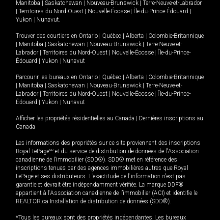
Manitoba
|
Saskatchewan
|
Nouveau-Brunswick
|
Terre-Neuve-et-Labrador
|
Territoires du Nord-Ouest
|
Nouvelle-Écosse
|
Île-du-Prince-Édouard
|
Yukon
|
Nunavut
.
Trouver des courtiers en
Ontario
|
Québec
|
Alberta
|
Colombie-Britannique
|
Manitoba
|
Saskatchewan
|
Nouveau-Brunswick
|
Terre-Neuve-et-
Labrador
|
Territoires du Nord-Ouest
|
Nouvelle-Écosse
|
Île-du-Prince-
Édouard
|
Yukon
|
Nunavut
Parcourir les bureaux en
Ontario
|
Québec
|
Alberta
|
Colombie-Britannique
|
Manitoba
|
Saskatchewan
|
Nouveau-Brunswick
|
Terre-Neuve-et-
Labrador
|
Territoires du Nord-Ouest
|
Nouvelle-Écosse
|
Île-du-Prince-
Édouard
|
Yukon
|
Nunavut
Afficher les propriétés résidentielles au Canada
|
Dernières inscriptions au
Canada
Les informations des propriétés sur ce site proviennent des inscriptions
Royal LePage
MD
et du service de distribution de données de l'Association
canadienne de l’immobilier (SDD®). SDD® met en référence des
inscriptions tenues par des agences immobilières autres que Royal
LePage et ses distributeurs. L'exactitude de l'information n'est pas
garantie et devrait être indépendamment vérifiée. La marque DDF®
appartient à l'Association canadienne de l’immobilier (ACI) et identifie le
REALTOR.ca Installation de distribution de données (SDD®).
*Tous les bureaux sont des propriétés indépendantes. Les bureaux