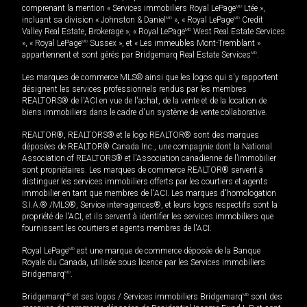
comprenant la mention « Services immobiliers Royal LePage
MD
Ltée »,
incluant sa division « Johnston & Daniel
MD
», « Royal LePage
MD
Credit
Valley Real Estate, Brokerage », « Royal LePage
MD
West Real Estate Services
», « Royal LePage
MD
Sussex », et « Les immeubles Mont-Tremblant »
appartiennent et sont gérés par Bridgemarq Real Estate Services
MD
.
Les marques de commerce MLS® ainsi que les logos qui s'y rapportent
désignent les services professionnels rendus par les membres
REALTORS® de l'ACI en vue de l'achat, de la vente et de la location de
biens immobiliers dans le cadre d'un système de vente collaborative.
REALTOR®, REALTORS® et le logo REALTOR® sont des marques
déposées de REALTOR® Canada Inc., une compagnie dont la National
Association of REALTORS® et l'Association canadienne de l’immobilier
sont propriétaires. Les marques de commerce REALTOR® servent à
distinguer les services immobiliers offerts par les courtiers et agents
immobilier en tant que membres de l'ACI. Les marques d'homologation
S.I.A.® /MLS®, Service inter-agences®, et leurs logos respectifs sont la
propriété de l'ACI, et ils servent à identifier les services immobiliers que
fournissent les courtiers et agents membres de l'ACI.
Royal LePage
MD
est une marque de commerce déposée de la Banque
Royale du Canada, utilisée sous licence par les Services immobiliers
Bridgemarq
MD
.
Bridgemarq
MD
et ses logos / Services immobiliers Bridgemarq
MD
sont des