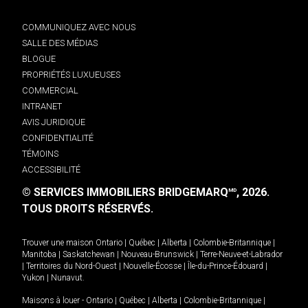
COMMUNIQUEZ AVEC NOUS
SALLE DES MÉDIAS
BLOGUE
PROPRIÉTÉS LUXUEUSES
COMMERCIAL
INTRANET
AVIS JURIDIQUE
CONFIDENTIALITÉ
TÉMOINS
ACCESSIBILITÉ
© SERVICES IMMOBILIERS BRIDGEMARQ
, 2026.
MD
TOUS DROITS RÉSERVÉS.
Trouver une maison
Ontario
|
Québec
|
Alberta
|
Colombie-Britannique
|
Manitoba
|
Saskatchewan
|
Nouveau-Brunswick
|
Terre-Neuve-et-Labrador
|
Territoires du Nord-Ouest
|
Nouvelle-Écosse
|
Île-du-Prince-Édouard
|
Yukon
|
Nunavut
.
Maisons à louer -
Ontario
|
Québec
|
Alberta
|
Colombie-Britannique
|