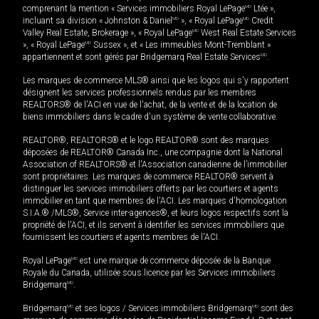
comprenant la mention « Services immobiliers Royal LePage
MD
Ltée »,
incluant sa division « Johnston & Daniel
MD
», « Royal LePage
MD
Credit
Valley Real Estate, Brokerage », « Royal LePage
MD
West Real Estate Services
», « Royal LePage
MD
Sussex », et « Les immeubles Mont-Tremblant »
appartiennent et sont gérés par Bridgemarq Real Estate Services
MD
.
Les marques de commerce MLS® ainsi que les logos qui s'y rapportent
désignent les services professionnels rendus par les membres
REALTORS® de l'ACI en vue de l'achat, de la vente et de la location de
biens immobiliers dans le cadre d'un système de vente collaborative.
REALTOR®, REALTORS® et le logo REALTOR® sont des marques
déposées de REALTOR® Canada Inc., une compagnie dont la National
Association of REALTORS® et l'Association canadienne de l’immobilier
sont propriétaires. Les marques de commerce REALTOR® servent à
distinguer les services immobiliers offerts par les courtiers et agents
immobilier en tant que membres de l'ACI. Les marques d'homologation
S.I.A.® /MLS®, Service inter-agences®, et leurs logos respectifs sont la
propriété de l'ACI, et ils servent à identifier les services immobiliers que
fournissent les courtiers et agents membres de l'ACI.
Royal LePage
MD
est une marque de commerce déposée de la Banque
Royale du Canada, utilisée sous licence par les Services immobiliers
Bridgemarq
MD
.
Bridgemarq
MD
et ses logos / Services immobiliers Bridgemarq
MD
sont des