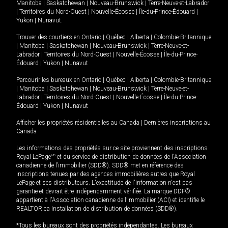
Manitoba
|
Saskatchewan
|
Nouveau-Brunswick
|
Terre-Neuve-et-Labrador
|
Territoires du Nord-Ouest
|
Nouvelle-Écosse
|
Île-du-Prince-Édouard
|
Yukon
|
Nunavut
.
Trouver des courtiers en
Ontario
|
Québec
|
Alberta
|
Colombie-Britannique
|
Manitoba
|
Saskatchewan
|
Nouveau-Brunswick
|
Terre-Neuve-et-
Labrador
|
Territoires du Nord-Ouest
|
Nouvelle-Écosse
|
Île-du-Prince-
Édouard
|
Yukon
|
Nunavut
Parcourir les bureaux en
Ontario
|
Québec
|
Alberta
|
Colombie-Britannique
|
Manitoba
|
Saskatchewan
|
Nouveau-Brunswick
|
Terre-Neuve-et-
Labrador
|
Territoires du Nord-Ouest
|
Nouvelle-Écosse
|
Île-du-Prince-
Édouard
|
Yukon
|
Nunavut
Afficher les propriétés résidentielles au Canada
|
Dernières inscriptions au
Canada
Les informations des propriétés sur ce site proviennent des inscriptions
Royal LePage
MD
et du service de distribution de données de l'Association
canadienne de l’immobilier (SDD®). SDD® met en référence des
inscriptions tenues par des agences immobilières autres que Royal
LePage et ses distributeurs. L'exactitude de l'information n'est pas
garantie et devrait être indépendamment vérifiée. La marque DDF®
appartient à l'Association canadienne de l’immobilier (ACI) et identifie le
REALTOR.ca Installation de distribution de données (SDD®).
*Tous les bureaux sont des propriétés indépendantes. Les bureaux