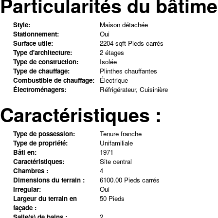
Particularités du bâtime
Style:
Maison détachée
Stationnement:
Oui
Surface utile:
2204 sqft Pieds carrés
Type d'architecture:
2 étages
Type de construction:
Isolée
Type de chauffage:
Plinthes chauffantes
Combustible de chauffage:
Électrique
Électroménagers:
Réfrigérateur, Cuisinière
Caractéristiques :
Type de possession:
Tenure franche
Type de propriété:
Unifamiliale
Bâti en:
1971
Caractéristiques:
Site central
Chambres :
4
Dimensions du terrain :
6100.00 Pieds carrés
Irregular:
Oui
Largeur du terrain en
50 Pieds
façade :
Salle(s) de bains :
2