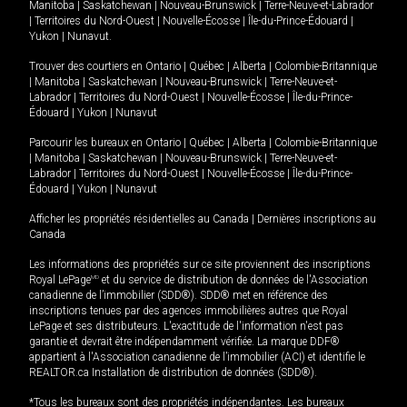
Manitoba
|
Saskatchewan
|
Nouveau-Brunswick
|
Terre-Neuve-et-Labrador
|
Territoires du Nord-Ouest
|
Nouvelle-Écosse
|
Île-du-Prince-Édouard
|
Yukon
|
Nunavut
.
Trouver des courtiers en
Ontario
|
Québec
|
Alberta
|
Colombie-Britannique
|
Manitoba
|
Saskatchewan
|
Nouveau-Brunswick
|
Terre-Neuve-et-
Labrador
|
Territoires du Nord-Ouest
|
Nouvelle-Écosse
|
Île-du-Prince-
Édouard
|
Yukon
|
Nunavut
Parcourir les bureaux en
Ontario
|
Québec
|
Alberta
|
Colombie-Britannique
|
Manitoba
|
Saskatchewan
|
Nouveau-Brunswick
|
Terre-Neuve-et-
Labrador
|
Territoires du Nord-Ouest
|
Nouvelle-Écosse
|
Île-du-Prince-
Édouard
|
Yukon
|
Nunavut
Afficher les propriétés résidentielles au Canada
|
Dernières inscriptions au
Canada
Les informations des propriétés sur ce site proviennent des inscriptions
Royal LePage
MD
et du service de distribution de données de l'Association
canadienne de l’immobilier (SDD®). SDD® met en référence des
inscriptions tenues par des agences immobilières autres que Royal
LePage et ses distributeurs. L'exactitude de l'information n'est pas
garantie et devrait être indépendamment vérifiée. La marque DDF®
appartient à l'Association canadienne de l’immobilier (ACI) et identifie le
REALTOR.ca Installation de distribution de données (SDD®).
*Tous les bureaux sont des propriétés indépendantes. Les bureaux