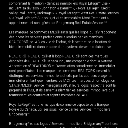
comprenant la mention « Services immobiliers Royal LePage
MD
Ltée »,
incluant sa division « Johnston & Daniel
MD
», « Royal LePage
MD
Credit
Valley Real Estate, Brokerage », « Royal LePage
MD
West Real Estate Services
», « Royal LePage
MD
Sussex », et « Les immeubles Mont-Tremblant »
appartiennent et sont gérés par Bridgemarq Real Estate Services
MD
.
Les marques de commerce MLS® ainsi que les logos qui s'y rapportent
désignent les services professionnels rendus par les membres
REALTORS® de l'ACI en vue de l'achat, de la vente et de la location de
biens immobiliers dans le cadre d'un système de vente collaborative.
REALTOR®, REALTORS® et le logo REALTOR® sont des marques
déposées de REALTOR® Canada Inc., une compagnie dont la National
Association of REALTORS® et l'Association canadienne de l’immobilier
sont propriétaires. Les marques de commerce REALTOR® servent à
distinguer les services immobiliers offerts par les courtiers et agents
immobilier en tant que membres de l'ACI. Les marques d'homologation
S.I.A.® /MLS®, Service inter-agences®, et leurs logos respectifs sont la
propriété de l'ACI, et ils servent à identifier les services immobiliers que
fournissent les courtiers et agents membres de l'ACI.
Royal LePage
MD
est une marque de commerce déposée de la Banque
Royale du Canada, utilisée sous licence par les Services immobiliers
Bridgemarq
MD
.
Bridgemarq
MD
et ses logos / Services immobiliers Bridgemarq
MD
sont des