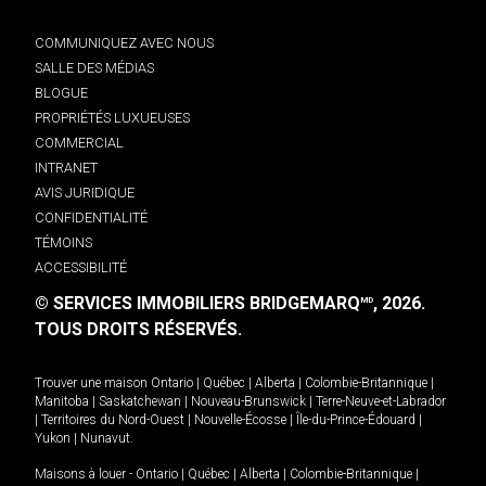
COMMUNIQUEZ AVEC NOUS
SALLE DES MÉDIAS
BLOGUE
PROPRIÉTÉS LUXUEUSES
COMMERCIAL
INTRANET
AVIS JURIDIQUE
CONFIDENTIALITÉ
TÉMOINS
ACCESSIBILITÉ
© SERVICES IMMOBILIERS BRIDGEMARQ
, 2026.
MD
TOUS DROITS RÉSERVÉS.
Trouver une maison
Ontario
|
Québec
|
Alberta
|
Colombie-Britannique
|
Manitoba
|
Saskatchewan
|
Nouveau-Brunswick
|
Terre-Neuve-et-Labrador
|
Territoires du Nord-Ouest
|
Nouvelle-Écosse
|
Île-du-Prince-Édouard
|
Yukon
|
Nunavut
.
Maisons à louer -
Ontario
|
Québec
|
Alberta
|
Colombie-Britannique
|