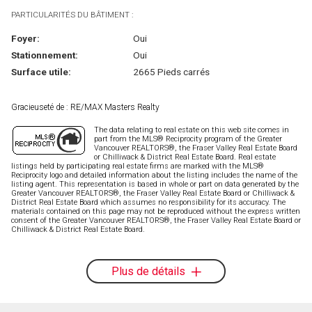
PARTICULARITÉS DU BÂTIMENT :
Foyer:
Oui
Stationnement:
Oui
Surface utile:
2665 Pieds carrés
Gracieuseté de : RE/MAX Masters Realty
The data relating to real estate on this web site comes in
part from the MLS® Reciprocity program of the Greater
Vancouver REALTORS®, the Fraser Valley Real Estate Board
or Chilliwack & District Real Estate Board. Real estate
listings held by participating real estate firms are marked with the MLS®
Reciprocity logo and detailed information about the listing includes the name of the
listing agent. This representation is based in whole or part on data generated by the
Greater Vancouver REALTORS®, the Fraser Valley Real Estate Board or Chilliwack &
District Real Estate Board which assumes no responsibility for its accuracy. The
materials contained on this page may not be reproduced without the express written
consent of the Greater Vancouver REALTORS®, the Fraser Valley Real Estate Board or
Chilliwack & District Real Estate Board.
Plus de détails