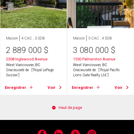
Maison
4 CAC , 3 SDB
Maison
5 CAC , 4 SDB
2 889 000
$
3 080 000
$
2308 Inglewood Avenue
1550 Palmerston Avenue
West Vancouver, BC
West Vancouver, BC
Gracieuseté de : ['Royal LePage
Gracieuseté de : ['Royal Pacific
Sussex']
Lions Gate Realty Ltd.']
Enregistrer
Voir
Enregistrer
Voir
Haut de page