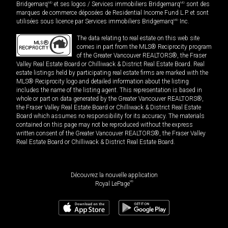
Bridgemarq
MD
et ses logos / Services immobiliers Bridgemarq
MD
sont des
marques de commerce déposées de Residential Income Fund L.P. et sont
utilisées sous licence par Services immobiliers Bridgemarq
MD
Inc.
The data relating to real estate on this web site
comes in part from the MLS® Reciprocity program
of the Greater Vancouver REALTORS®, the Fraser
Valley Real Estate Board or Chilliwack & District Real Estate Board. Real
estate listings held by participating real estate firms are marked with the
MLS® Reciprocity logo and detailed information about the listing
includes the name of the listing agent. This representation is based in
whole or part on data generated by the Greater Vancouver REALTORS®,
the Fraser Valley Real Estate Board or Chilliwack & District Real Estate
Board which assumes no responsibility for its accuracy. The materials
contained on this page may not be reproduced without the express
written consent of the Greater Vancouver REALTORS®, the Fraser Valley
Real Estate Board or Chilliwack & District Real Estate Board.
Découvrez la nouvelle application
MD
Royal LePage
2 980 000
$