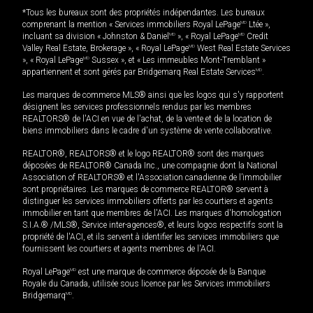
*Tous les bureaux sont des propriétés indépendantes. Les bureaux
comprenant la mention « Services immobiliers Royal LePage
MD
Ltée »,
incluant sa division « Johnston & Daniel
MD
», « Royal LePage
MD
Credit
Valley Real Estate, Brokerage », « Royal LePage
MD
West Real Estate Services
», « Royal LePage
MD
Sussex », et « Les immeubles Mont-Tremblant »
appartiennent et sont gérés par Bridgemarq Real Estate Services
MD
.
Les marques de commerce MLS® ainsi que les logos qui s'y rapportent
désignent les services professionnels rendus par les membres
REALTORS® de l'ACI en vue de l'achat, de la vente et de la location de
biens immobiliers dans le cadre d'un système de vente collaborative.
REALTOR®, REALTORS® et le logo REALTOR® sont des marques
déposées de REALTOR® Canada Inc., une compagnie dont la National
Association of REALTORS® et l'Association canadienne de l’immobilier
sont propriétaires. Les marques de commerce REALTOR® servent à
distinguer les services immobiliers offerts par les courtiers et agents
immobilier en tant que membres de l'ACI. Les marques d'homologation
S.I.A.® /MLS®, Service inter-agences®, et leurs logos respectifs sont la
propriété de l'ACI, et ils servent à identifier les services immobiliers que
fournissent les courtiers et agents membres de l'ACI.
Royal LePage
MD
est une marque de commerce déposée de la Banque
Royale du Canada, utilisée sous licence par les Services immobiliers
Bridgemarq
MD
.