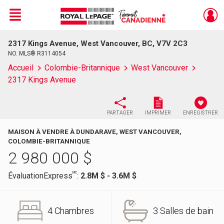
Menu
2317 Kings Avenue, West Vancouver, BC, V7V 2C3
Live
En Direct
NO. MLS® R3114054
Accueil
Colombie-Britannique
West Vancouver
2317 Kings Avenue
PARTAGER
IMPRIMER
ENREGISTRER
MAISON À VENDRE À DUNDARAVE, WEST VANCOUVER,
COLOMBIE-BRITANNIQUE
2 980 000
$
MC
ÉvaluationExpress
:
2.8M $ - 3.6M $
4 Chambres
3 Salles de bain