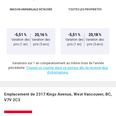
MAISON UNIFAMILIALE DÉTACHÉE
TOUTES LES PROPRIÉTÉS
-5,51 %
20,16 %
-5,51 %
20,18 %
Variation des
Variation des
Variation des
Variation des
prix
(1 an)
prix
(5 ans)
prix
(1 an)
prix
(5 ans)
Variations sur 1 an comparativement au même mois de l'année
précédente.
Trouvez un courtier dans ce secteur afin de recevoir plus
d'informations.
Emplacement de 2317 Kings Avenue, West Vancouver, BC,
V7V 2C3