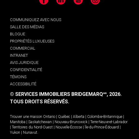
Facebook
LinkedIn
YouTube
Instagram
COMMUNIQUEZ AVEC NOUS
SALLE DES MÉDIAS
BLOGUE
PROPRIÉTÉS LUXUEUSES
COMMERCIAL
INTRANET
AVIS JURIDIQUE
CONFIDENTIALITÉ
TÉMOINS
ACCESSIBILITÉ
© SERVICES IMMOBILIERS BRIDGEMARQ
, 2026.
MD
TOUS DROITS RÉSERVÉS.
Trouver une maison
Ontario
|
Québec
|
Alberta
|
Colombie-Britannique
|
Manitoba
|
Saskatchewan
|
Nouveau-Brunswick
|
Terre-Neuve-et-Labrador
|
Territoires du Nord-Ouest
|
Nouvelle-Écosse
|
Île-du-Prince-Édouard
|
Yukon
|
Nunavut
.