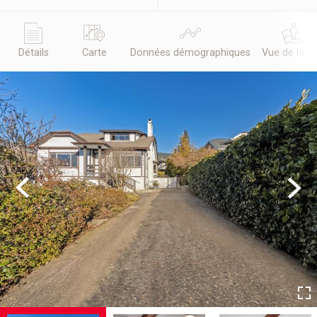
Détails
Carte
Données démographiques
Vue de la r
Previous
Next