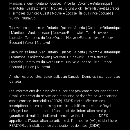
Maisons à louer -
Ontario
|
Québec
|
Alberta
|
Colombie-Britannique
|
Manitoba
|
Saskatchewan
|
Nouveau-Brunswick
|
Terre-Neuve-et-Labrador
|
Territoires du Nord-Ouest
|
Nouvelle-Écosse
|
Île-du-Prince-Édouard
|
Yukon
|
Nunavut
.
Trouver des courtiers en
Ontario
|
Québec
|
Alberta
|
Colombie-Britannique
|
Manitoba
|
Saskatchewan
|
Nouveau-Brunswick
|
Terre-Neuve-et-
Labrador
|
Territoires du Nord-Ouest
|
Nouvelle-Écosse
|
Île-du-Prince-
Édouard
|
Yukon
|
Nunavut
Parcourir les bureaux en
Ontario
|
Québec
|
Alberta
|
Colombie-Britannique
|
Manitoba
|
Saskatchewan
|
Nouveau-Brunswick
|
Terre-Neuve-et-
Labrador
|
Territoires du Nord-Ouest
|
Nouvelle-Écosse
|
Île-du-Prince-
Édouard
|
Yukon
|
Nunavut
Afficher les propriétés résidentielles au Canada
|
Dernières inscriptions au
Canada
Les informations des propriétés sur ce site proviennent des inscriptions
Royal LePage
MD
et du service de distribution de données de l'Association
canadienne de l’immobilier (SDD®). SDD® met en référence des
inscriptions tenues par des agences immobilières autres que Royal
LePage et ses distributeurs. L'exactitude de l'information n'est pas
garantie et devrait être indépendamment vérifiée. La marque DDF®
appartient à l'Association canadienne de l’immobilier (ACI) et identifie le
REALTOR.ca Installation de distribution de données (SDD®).